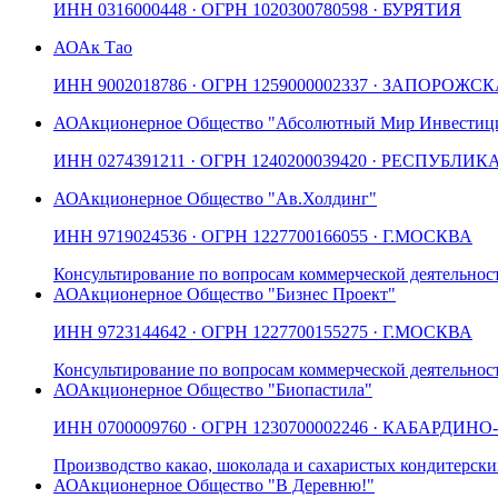
ИНН
0316000448
· ОГРН
1020300780598
· БУРЯТИЯ
АО
Ак Тао
ИНН
9002018786
· ОГРН
1259000002337
· ЗАПОРОЖСК
АО
Акционерное Общество "Абсолютный Мир Инвестици
ИНН
0274391211
· ОГРН
1240200039420
· РЕСПУБЛИК
АО
Акционерное Общество "Ав.Холдинг"
ИНН
9719024536
· ОГРН
1227700166055
· Г.МОСКВА
Консультирование по вопросам коммерческой деятельнос
АО
Акционерное Общество "Бизнес Проект"
ИНН
9723144642
· ОГРН
1227700155275
· Г.МОСКВА
Консультирование по вопросам коммерческой деятельнос
АО
Акционерное Общество "Биопастила"
ИНН
0700009760
· ОГРН
1230700002246
· КАБАРДИНО
Производство какао, шоколада и сахаристых кондитерски
АО
Акционерное Общество "В Деревню!"