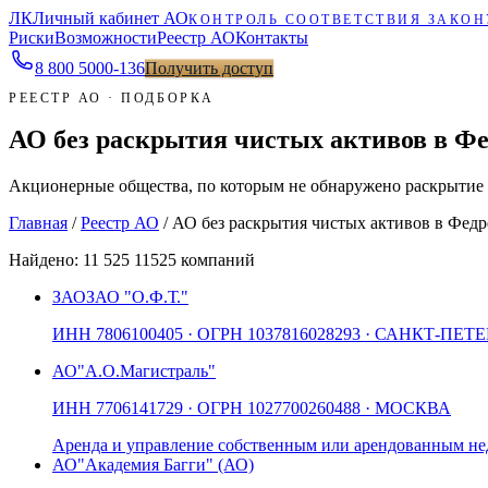
ЛК
Личный кабинет АО
КОНТРОЛЬ СООТВЕТСТВИЯ ЗАКОН
Риски
Возможности
Реестр АО
Контакты
8 800 5000-136
Получить доступ
РЕЕСТР АО · ПОДБОРКА
АО без раскрытия чистых активов в Фе
Акционерные общества, по которым не обнаружено раскрытие с
Главная
/
Реестр АО
/
АО без раскрытия чистых активов в Федр
Найдено:
11 525
11525 компаний
ЗАО
ЗАО "О.Ф.Т."
ИНН
7806100405
· ОГРН
1037816028293
· САНКТ-ПЕТЕ
АО
"А.О.Магистраль"
ИНН
7706141729
· ОГРН
1027700260488
· МОСКВА
Аренда и управление собственным или арендованным 
АО
"Академия Багги" (АО)