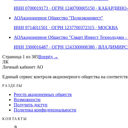
ИНН
0700019173
· ОГРН
1240700005150
· КАБАРДИНО
АО
Акционерное Общество "Полиэкоинвест"
ИНН
9714011501
· ОГРН
1237700372315
· МОСКВА
АО
Акционерное Общество "Смарт Инвест Технолоджи -
ИНН
3300016487
· ОГРН
1243300008380
· ВЛАДИМИР
Страница
1
из
385
Вперёд →
ЛК
Личный кабинет АО
Единый сервис контроля акционерного общества на соответств
РАЗДЕЛЫ
Реестр акционерных обществ
Возможности
Получить доступ
Политика конфиденциальности
КОНТАКТЫ