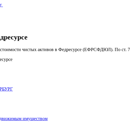
У
дресурсе
тоимости чистых активов в Федресурсе (ЕФРСФДЮЛ). По ст. 7.1
есурсе
РБУРГ
недвижимым имуществом