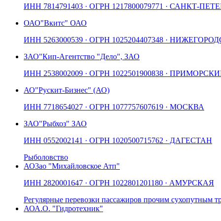
ИНН
7814791403
· ОГРН
1217800079771
· САНКТ-ПЕТЕ
ОАО
"Вкитс" ОАО
ИНН
5263000539
· ОГРН
1025204407348
· НИЖЕГОРОД
ЗАО
"Кип-Агентство "Дело", ЗАО
ИНН
2538002009
· ОГРН
1022501900838
· ПРИМОРСКИ
АО
"Рускит-Бизнес" (АО)
ИНН
7718654027
· ОГРН
1077757607619
· МОСКВА
ЗАО
"Рыбхоз" ЗАО
ИНН
0552002141
· ОГРН
1020500715762
· ДАГЕСТАН
Рыболовство
АО
3ао "Михайловское Атп"
ИНН
2820001647
· ОГРН
1022801201180
· АМУРСКАЯ
Регулярные перевозки пассажиров прочим сухопутным т
АО
А.О. "Гидротехник"