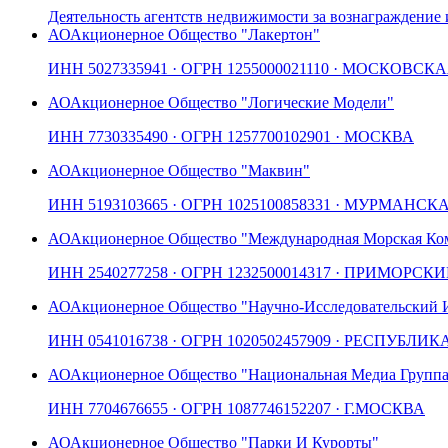
Деятельность агентств недвижимости за вознаграждение 
АО
Акционерное Общество "Лакертон"
ИНН
5027335941
· ОГРН
1255000021110
· МОСКОВСКА
АО
Акционерное Общество "Логические Модели"
ИНН
7730335490
· ОГРН
1257700102901
· МОСКВА
АО
Акционерное Общество "Маквин"
ИНН
5193103665
· ОГРН
1025100858331
· МУРМАНСКА
АО
Акционерное Общество "Международная Морская Ко
ИНН
2540277258
· ОГРН
1232500014317
· ПРИМОРСКИ
АО
Акционерное Общество "Научно-Исследовательский 
ИНН
0541016738
· ОГРН
1020502457909
· РЕСПУБЛИК
АО
Акционерное Общество "Национальная Медиа Группа
ИНН
7704676655
· ОГРН
1087746152207
· Г.МОСКВА
АО
Акционерное Общество "Парки И Курорты"