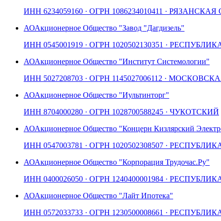
ИНН
6234059160
· ОГРН
1086234010411
· РЯЗАНСКАЯ 
АО
Акционерное Общество "Завод "Дагдизель"
ИНН
0545001919
· ОГРН
1020502130351
· РЕСПУБЛИК
АО
Акционерное Общество "Институт Системологии"
ИНН
5027208703
· ОГРН
1145027006112
· МОСКОВСКА
АО
Акционерное Общество "Иультинторг"
ИНН
8704000280
· ОГРН
1028700588245
· ЧУКОТСКИЙ
АО
Акционерное Общество "Концерн Кизлярский Электр
ИНН
0547003781
· ОГРН
1020502308507
· РЕСПУБЛИК
АО
Акционерное Общество "Корпорация Трудочас.Ру"
ИНН
0400026050
· ОГРН
1240400001984
· РЕСПУБЛИК
АО
Акционерное Общество "Лайт Ипотека"
ИНН
0572033733
· ОГРН
1230500008661
· РЕСПУБЛИК