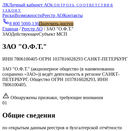
ЛК
Личный кабинет АО
КОНТРОЛЬ СООТВЕТСТВИЯ
ЗАКОНУ
Риски
Возможности
Реестр АО
Контакты
8 800 5000-136
Получить доступ
Главная
/
Реестр АО
/
ЗАО "О.Ф.Т."
ЗАО
Действующее
Субъект МСП
ЗАО "О.Ф.Т."
ИНН
7806100405
·
ОГРН
1037816028293
·
САНКТ-ПЕТЕРБУРГ
ЗАО "О.Ф.Т." (акционерное общество (в наименовании
сохранено «ЗАО»)) ведёт деятельность в регионе САНКТ-
ПЕТЕРБУРГ. Общество ОГРН 1037816028293, ИНН
7806100405.
Обнаружены признаки, требующие внимания
01
Общие сведения
по открытым данным реестров и бухгалтерской отчётности