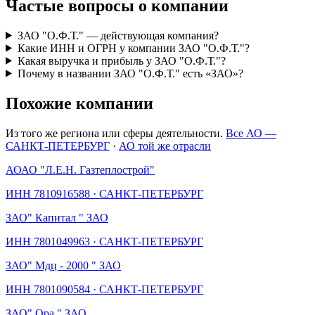
Частые вопросы о компании
ЗАО "О.Ф.Т." — действующая компания?
Какие ИНН и ОГРН у компании ЗАО "О.Ф.Т."?
Какая выручка и прибыль у ЗАО "О.Ф.Т."?
Почему в названии ЗАО "О.Ф.Т." есть «ЗАО»?
Похожие компании
Из того же региона или сферы деятельности.
Все АО —
САНКТ-ПЕТЕРБУРГ
·
АО той же отрасли
АО
АО "Л.Е.Н. Газтеплострой"
ИНН
7810916588
·
САНКТ-ПЕТЕРБУРГ
ЗАО
" Капитал " ЗАО
ИНН
7801049963
·
САНКТ-ПЕТЕРБУРГ
ЗАО
" Мдц - 2000 " ЗАО
ИНН
7801090584
·
САНКТ-ПЕТЕРБУРГ
ЗАО
" Ора " ЗАО