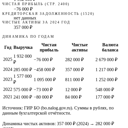
ЧИСТАЯ ПРИБЫЛЬ (СТР. 2400)
−76 000 ₽
КРЕДИТОРСКАЯ ЗАДОЛЖЕННОСТЬ (1520)
нет данных
ЧИСТЫЕ АКТИВЫ ЗА 2024 ГОД
357 000 ₽
ДИНАМИКА ПО ГОДАМ
Чистая
Чистые
Валюта
Год
Выручка
прибыль
активы
баланса
1 932 000
2025
−76 000 ₽
282 000 ₽
2 679 000 ₽
₽
2024
285 000 ₽
−458 000 ₽
357 000 ₽
1 217 000 ₽
1 577 000
2023
1 095 000 ₽
811 000 ₽
1 252 000 ₽
₽
2022
575 000 ₽
−73 000 ₽
12 000 ₽
548 000 ₽
2021
241 000 ₽
−80 000 ₽
84 000 ₽
177 000 ₽
Источник: ГИР БО (bo.nalog.gov.ru). Суммы в рублях, по
данным бухгалтерской отчётности.
Динамика чистых активов:
357 000 ₽
(
2024
) →
282 000 ₽