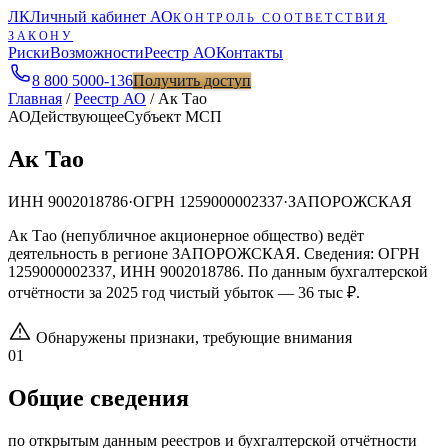
ЛК
Личный кабинет АО
КОНТРОЛЬ СООТВЕТСТВИЯ
ЗАКОНУ
Риски
Возможности
Реестр АО
Контакты
8 800 5000-136
Получить доступ
Главная
/
Реестр АО
/
Ак Тао
АО
Действующее
Субъект МСП
Ак Тао
ИНН
9002018786
·
ОГРН
1259000002337
·
ЗАПОРОЖСКАЯ
Ак Тао (непубличное акционерное общество) ведёт
деятельность в регионе ЗАПОРОЖСКАЯ. Сведения: ОГРН
1259000002337, ИНН 9002018786. По данным бухгалтерской
отчётности за 2025 год чистый убыток — 36 тыс ₽.
Обнаружены признаки, требующие внимания
01
Общие сведения
по открытым данным реестров и бухгалтерской отчётности