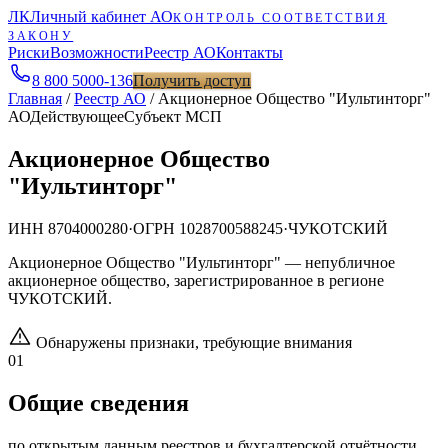
ЛК
Личный кабинет АО
КОНТРОЛЬ СООТВЕТСТВИЯ
ЗАКОНУ
Риски
Возможности
Реестр АО
Контакты
8 800 5000-136
Получить доступ
Главная
/
Реестр АО
/
Акционерное Общество "Иультинторг"
АО
Действующее
Субъект МСП
Акционерное Общество
"Иультинторг"
ИНН
8704000280
·
ОГРН
1028700588245
·
ЧУКОТСКИЙ
Акционерное Общество "Иультинторг" — непубличное
акционерное общество, зарегистрированное в регионе
ЧУКОТСКИЙ.
Обнаружены признаки, требующие внимания
01
Общие сведения
по открытым данным реестров и бухгалтерской отчётности