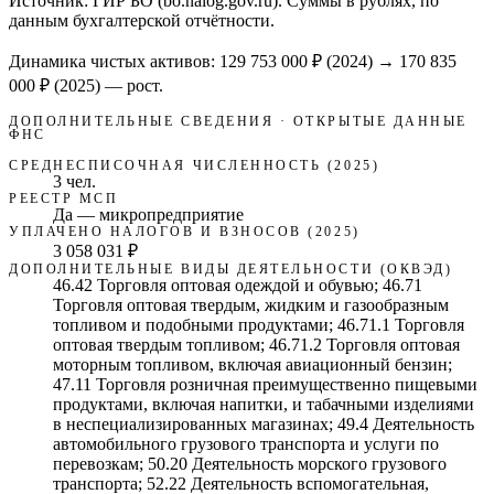
Источник: ГИР БО (bo.nalog.gov.ru). Суммы в рублях, по
данным бухгалтерской отчётности.
Динамика чистых активов:
129 753 000 ₽
(
2024
) →
170 835
000 ₽
(2025)
—
рост
.
ДОПОЛНИТЕЛЬНЫЕ СВЕДЕНИЯ · ОТКРЫТЫЕ ДАННЫЕ
ФНС
СРЕДНЕСПИСОЧНАЯ ЧИСЛЕННОСТЬ (2025)
3 чел.
РЕЕСТР МСП
Да — микропредприятие
УПЛАЧЕНО НАЛОГОВ И ВЗНОСОВ (2025)
3 058 031 ₽
ДОПОЛНИТЕЛЬНЫЕ ВИДЫ ДЕЯТЕЛЬНОСТИ (ОКВЭД)
46.42 Торговля оптовая одеждой и обувью; 46.71
Торговля оптовая твердым, жидким и газообразным
топливом и подобными продуктами; 46.71.1 Торговля
оптовая твердым топливом; 46.71.2 Торговля оптовая
моторным топливом, включая авиационный бензин;
47.11 Торговля розничная преимущественно пищевыми
продуктами, включая напитки, и табачными изделиями
в неспециализированных магазинах; 49.4 Деятельность
автомобильного грузового транспорта и услуги по
перевозкам; 50.20 Деятельность морского грузового
транспорта; 52.22 Деятельность вспомогательная,