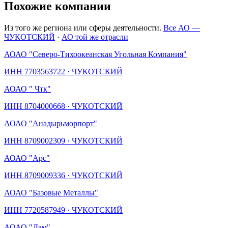
Похожие компании
Из того же региона или сферы деятельности.
Все АО —
ЧУКОТСКИЙ
·
АО той же отрасли
АО
АО "Северо-Тихоокеанская Угольная Компания"
ИНН
7703563722
·
ЧУКОТСКИЙ
АО
АО " Чтк"
ИНН
8704000668
·
ЧУКОТСКИЙ
АО
АО "Анадырьморпорт"
ИНН
8709002309
·
ЧУКОТСКИЙ
АО
АО "Арс"
ИНН
8709009336
·
ЧУКОТСКИЙ
АО
АО "Базовые Металлы"
ИНН
7720587949
·
ЧУКОТСКИЙ
АО
АО "Дэм"