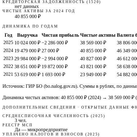
КРЕДИТОРСКАЯ ЗАДОЛЖЕННОСТЬ (1520)
нет данных
ЧИСТЫЕ АКТИВЫ ЗА 2024 ГОД
40 855 000 ₽
ДИНАМИКА ПО ГОДАМ
Год
Выручка
Чистая прибыль
Чистые активы
Валюта 
2025
10 024 000 ₽
−2 286 000 ₽
38 569 000 ₽
38 806 00
2024
19 479 000 ₽
27 000 ₽
40 855 000 ₽
46 349 00
2023
29 984 000 ₽
−2 994 000 ₽
40 827 000 ₽
46 612 00
2022
38 651 000 ₽
19 872 000 ₽
43 821 000 ₽
58 638 00
2021
53 619 000 ₽
1 693 000 ₽
23 949 000 ₽
54 882 00
Источник: ГИР БО (bo.nalog.gov.ru). Суммы в рублях, по данны
Динамика чистых активов:
40 855 000 ₽
(
2024
) →
38 569 000 ₽
(
ДОПОЛНИТЕЛЬНЫЕ СВЕДЕНИЯ · ОТКРЫТЫЕ ДАННЫЕ Ф
СРЕДНЕСПИСОЧНАЯ ЧИСЛЕННОСТЬ (2025)
3 чел.
РЕЕСТР МСП
Да — микропредприятие
УПЛАЧЕНО НАЛОГОВ И ВЗНОСОВ (2025)