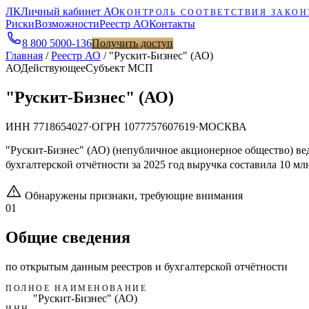
ЛК
Личный кабинет АО
КОНТРОЛЬ СООТВЕТСТВИЯ ЗАКОН
Риски
Возможности
Реестр АО
Контакты
8 800 5000-136
Получить доступ
Главная
/
Реестр АО
/
"Рускит-Бизнес" (АО)
АО
Действующее
Субъект МСП
"Рускит-Бизнес" (АО)
ИНН
7718654027
·
ОГРН
1077757607619
·
МОСКВА
"Рускит-Бизнес" (АО) (непубличное акционерное общество) в
бухгалтерской отчётности за 2025 год выручка составила 10 мл
Обнаружены признаки, требующие внимания
01
Общие сведения
по открытым данным реестров и бухгалтерской отчётности
ПОЛНОЕ НАИМЕНОВАНИЕ
"Рускит-Бизнес" (АО)
ИНН