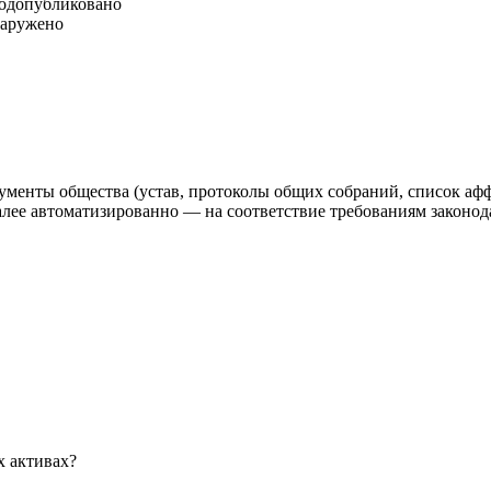
год
опубликовано
наружено
ументы общества (устав, протоколы общих собраний, список аф
 автоматизированно — на соответствие требованиям законодат
х активах?