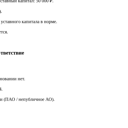
уставный капитал: 50 000 ₽.
.
уставного капитала в норме.
тся.
тветствие
новании нет.
4.
и (ПАО / непубличное АО).