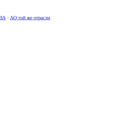
ВА
·
АО той же отрасли