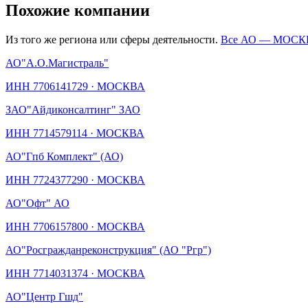
Похожие компании
Из того же региона или сферы деятельности.
Все АО —
МОСК
АО
"А.О.Магистраль"
ИНН
7706141729
·
МОСКВА
ЗАО
"Айдиконсалтинг" ЗАО
ИНН
7714579114
·
МОСКВА
АО
"Гпб Комплект" (АО)
ИНН
7724377290
·
МОСКВА
АО
"Офт" АО
ИНН
7706157800
·
МОСКВА
АО
"Росгражданреконструкция" (АО "Ргр")
ИНН
7714031374
·
МОСКВА
АО
"Центр Гшд"