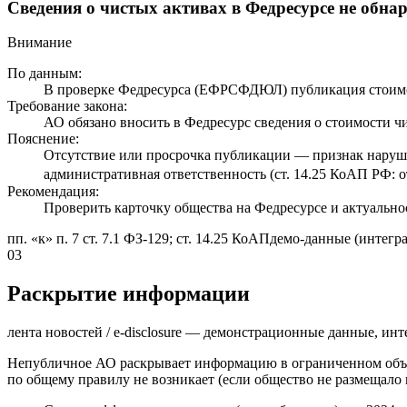
Сведения о чистых активах в Федресурсе не обн
Внимание
По данным:
В проверке Федресурса (ЕФРСФДЮЛ) публикация стоимос
Требование закона:
АО обязано вносить в Федресурс сведения о стоимости чис
Пояснение:
Отсутствие или просрочка публикации — признак наруш
административная ответственность (ст. 14.25 КоАП РФ: о
Рекомендация:
Проверить карточку общества на Федресурсе и актуально
пп. «к» п. 7 ст. 7.1 ФЗ-129; ст. 14.25 КоАП
демо-данные (интегра
03
Раскрытие информации
лента новостей / e-disclosure — демонстрационные данные, инт
Непубличное АО раскрывает информацию в ограниченном объё
по общему правилу не возникает (если общество не размещало