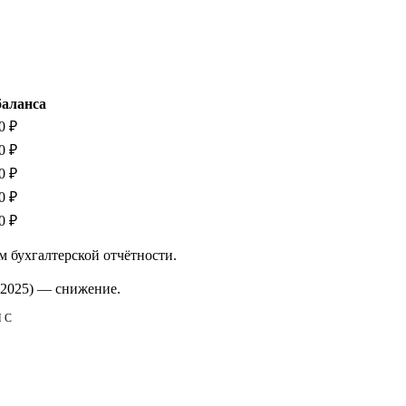
баланса
0 ₽
0 ₽
0 ₽
0 ₽
0 ₽
м бухгалтерской отчётности.
2025)
—
снижение
.
НС