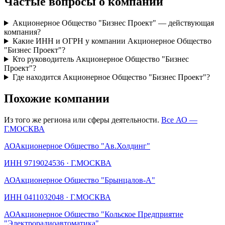
Частые вопросы о компании
Акционерное Общество "Бизнес Проект" — действующая
компания?
Какие ИНН и ОГРН у компании Акционерное Общество
"Бизнес Проект"?
Кто руководитель Акционерное Общество "Бизнес
Проект"?
Где находится Акционерное Общество "Бизнес Проект"?
Похожие компании
Из того же региона или сферы деятельности.
Все АО —
Г.МОСКВА
АО
Акционерное Общество "Ав.Холдинг"
ИНН
9719024536
·
Г.МОСКВА
АО
Акционерное Общество "Брынцалов-А"
ИНН
0411032048
·
Г.МОСКВА
АО
Акционерное Общество "Кольское Предприятие
"Электрорадиоавтоматика"