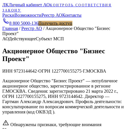
ЛК
Личный кабинет АО
КОНТРОЛЬ СООТВЕТСТВИЯ
ЗАКОНУ
Риски
Возможности
Реестр АО
Контакты
8 800 5000-136
Получить доступ
Главная
/
Реестр АО
/
Акционерное Общество "Бизнес
Проект"
АО
Действующее
Субъект МСП
Акционерное Общество "Бизнес
Проект"
ИНН
9723144642
·
ОГРН
1227700155275
·
Г.МОСКВА
Акционерное Общество "Бизнес Проект" — непубличное
акционерное общество, зарегистрированное в регионе
Г.МОСКВА. Сведения: зарегистрировано 21 марта 2022 г.,
ОГРН 1227700155275, ИНН 9723144642. Директор —
Гартман Александр Александрович. Профиль деятельности:
консультирование по вопросам коммерческой деятельности и
управления (код ОКВЭД ).
Обнаружены признаки, требующие внимания