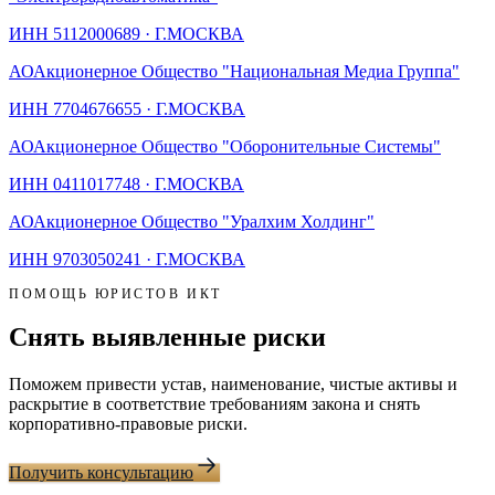
ИНН
5112000689
·
Г.МОСКВА
АО
Акционерное Общество "Национальная Медиа Группа"
ИНН
7704676655
·
Г.МОСКВА
АО
Акционерное Общество "Оборонительные Системы"
ИНН
0411017748
·
Г.МОСКВА
АО
Акционерное Общество "Уралхим Холдинг"
ИНН
9703050241
·
Г.МОСКВА
ПОМОЩЬ ЮРИСТОВ ИКТ
Снять выявленные риски
Поможем привести устав, наименование, чистые активы и
раскрытие в соответствие требованиям закона и снять
корпоративно-правовые риски.
Получить консультацию