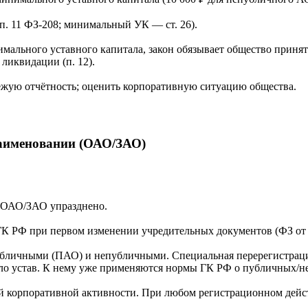
п. 11 ФЗ-208; минимальный УК — ст. 26).
мального уставного капитала, закон обязывает общество приня
ликвидации (п. 12).
вежую отчётность; оценить корпоративную ситуацию общества.
наименовании (ОАО/ЗАО)
а ОАО/ЗАО упразднено.
ГК РФ при первом изменении учредительных документов (ФЗ от 05
убличными (ПАО) и непубличными. Специальная перерегистрация
яло устав. К нему уже применяются нормы ГК РФ о публичных/
ой корпоративной активности. При любом регистрационном дейст