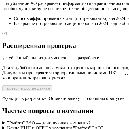
Непубличное АО раскрывает информацию в ограниченном объё
по общему правилу не возникает (если общество не размещало
Список аффилированных лиц (по требованию)
·
за 2024 
Раскрытие по требованию акционеров
·
за 2024 год
не об
04
Расширенная проверка
углублённый анализ документов — в разработке
Для углублённого анализа можно загрузить корпоративные док
Документы проверяются корпоративными юристами ИКТ — далее
корпоративно-правовых рисках.
Проверить другие данные
Функция в разработке. Оставьте заявку — сообщим о запуске.
Частые вопросы о компании
"Рыбхоз" ЗАО — действующая компания?
Какие ИНН и ОГРН у компании "Рыбхоз" ЗАО?