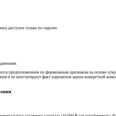
ии) доступен только по паролю.
и данными
ются предположением по формальным признакам на основе откр
ием и не констатируют факт нарушения закона конкретной компа
ровня
 минимального уставного капитала (10 000 ₽ для непубличного А