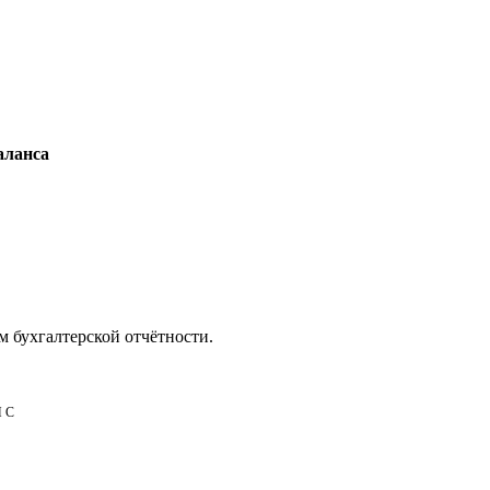
аланса
м бухгалтерской отчётности.
НС