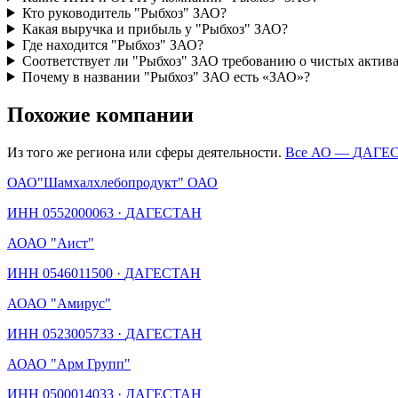
Кто руководитель "Рыбхоз" ЗАО?
Какая выручка и прибыль у "Рыбхоз" ЗАО?
Где находится "Рыбхоз" ЗАО?
Соответствует ли "Рыбхоз" ЗАО требованию о чистых актив
Почему в названии "Рыбхоз" ЗАО есть «ЗАО»?
Похожие компании
Из того же региона или сферы деятельности.
Все АО —
ДАГЕ
ОАО
"Шамхалхлебопродукт" ОАО
ИНН
0552000063
·
ДАГЕСТАН
АО
АО "Аист"
ИНН
0546011500
·
ДАГЕСТАН
АО
АО "Амирус"
ИНН
0523005733
·
ДАГЕСТАН
АО
АО "Арм Групп"
ИНН
0500014033
·
ДАГЕСТАН