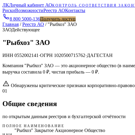
ЛК
Личный кабинет АО
КОНТРОЛЬ СООТВЕТСТВИЯ ЗАКОН
Риски
Возможности
Реестр АО
Контакты
8 800 5000-136
Получить доступ
Главная
/
Реестр АО
/
"Рыбхоз" ЗАО
ЗАО
Действующее
"Рыбхоз" ЗАО
ИНН
0552002141
·
ОГРН
1020500715762
·
ДАГЕСТАН
Компания "Рыбхоз" ЗАО — это акционерное общество (в наиме
выручка составила 0 ₽, чистая прибыль — 0 ₽.
Обнаружены критические признаки корпоративно-правово
01
Общие сведения
по открытым данным реестров и бухгалтерской отчётности
ПОЛНОЕ НАИМЕНОВАНИЕ
"Рыбхоз" Закрытое Акционерное Общество
ИНН