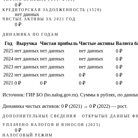
0 ₽
КРЕДИТОРСКАЯ ЗАДОЛЖЕННОСТЬ (1520)
нет данных
ЧИСТЫЕ АКТИВЫ ЗА 2021 ГОД
0 ₽
ДИНАМИКА ПО ГОДАМ
Год
Выручка
Чистая прибыль
Чистые активы
Валюта б
2025
нет данных
нет данных
нет данных
0 ₽
2024
нет данных
нет данных
нет данных
0 ₽
2023
нет данных
нет данных
нет данных
0 ₽
2022
нет данных
нет данных
0 ₽
0 ₽
2021
0 ₽
0 ₽
0 ₽
0 ₽
Источник: ГИР БО (bo.nalog.gov.ru). Суммы в рублях, по данны
Динамика чистых активов:
0 ₽
(
2021
) →
0 ₽
(2022)
—
рост
.
ДОПОЛНИТЕЛЬНЫЕ СВЕДЕНИЯ · ОТКРЫТЫЕ ДАННЫЕ Ф
УПЛАЧЕНО НАЛОГОВ И ВЗНОСОВ (2025)
0 ₽
НАЛОГОВЫЙ РЕЖИМ