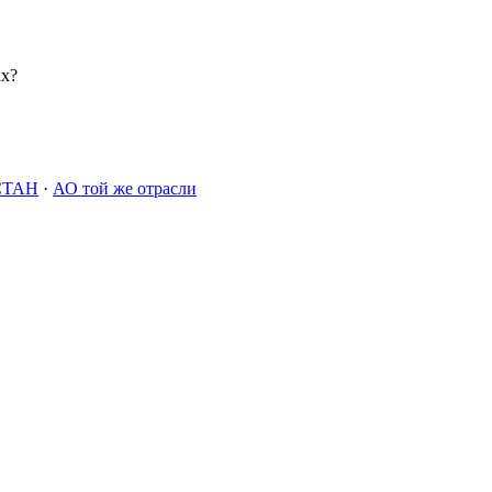
ах?
СТАН
·
АО той же отрасли