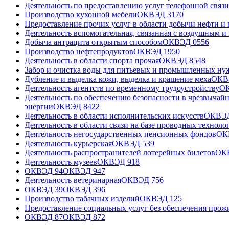
Деятельность по предоставлению услуг телефонной связи
Производство кухонной мебели
ОКВЭД
31
70
Предоставление прочих услуг в области добычи нефти и 
Деятельность вспомогательная, связанная с воздушным и
Добыча антрацита открытым способом
ОКВЭД
05
56
Производство нефтепродуктов
ОКВЭД
19
50
Деятельность в области спорта прочая
ОКВЭД
85
48
Забор и очистка воды для питьевых и промышленных ну
Дубление и выделка кожи, выделка и крашение меха
ОК
Деятельность агентств по временному трудоустройству
О
Деятельность по обеспечению безопасности в чрезвычайн
энергии
ОКВЭД
84
22
Деятельность в области исполнительских искусств
ОКВЭ
Деятельность в области связи на базе проводных техноло
Деятельность негосударственных пенсионных фондов
ОК
Деятельность курьерская
ОКВЭД
53
9
Деятельность распространителей лотерейных билетов
ОК
Деятельность музеев
ОКВЭД
91
8
ОКВЭД 94
ОКВЭД
94
7
Деятельность ветеринарная
ОКВЭД
75
6
ОКВЭД 39
ОКВЭД
39
6
Производство табачных изделий
ОКВЭД
12
5
Предоставление социальных услуг без обеспечения прож
ОКВЭД 87
ОКВЭД
87
2