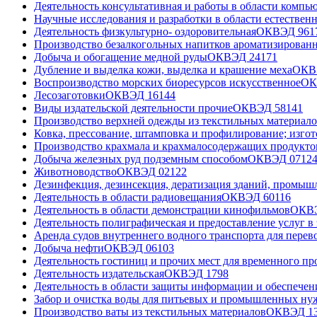
Деятельность консультативная и работы в области комп
Научные исследования и разработки в области естествен
Деятельность физкультурно- оздоровительная
ОКВЭД
96
1
Производство безалкогольных напитков ароматизированн
Добыча и обогащение медной руды
ОКВЭД
24
171
Дубление и выделка кожи, выделка и крашение меха
ОК
Воспроизводство морских биоресурсов искусственное
О
Лесозаготовки
ОКВЭД
16
144
Виды издательской деятельности прочие
ОКВЭД
58
141
Производство верхней одежды из текстильных материало
Ковка, прессование, штамповка и профилирование; изго
Производство крахмала и крахмалосодержащих продукто
Добыча железных руд подземным способом
ОКВЭД
07
12
Животноводство
ОКВЭД
02
122
Дезинфекция, дезинсекция, дератизация зданий, промыш
Деятельность в области радиовещания
ОКВЭД
60
116
Деятельность в области демонстрации кинофильмов
ОКВ
Деятельность полиграфическая и предоставление услуг в 
Аренда судов внутреннего водного транспорта для перев
Добыча нефти
ОКВЭД
06
103
Деятельность гостиниц и прочих мест для временного п
Деятельность издательская
ОКВЭД
17
98
Деятельность в области защиты информации и обеспече
Забор и очистка воды для питьевых и промышленных ну
Производство ваты из текстильных материалов
ОКВЭД
1