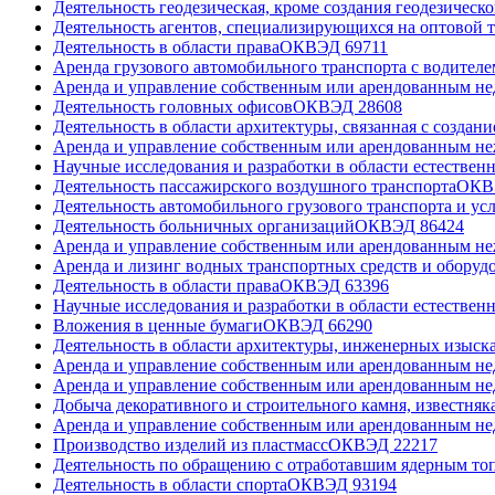
Деятельность геодезическая, кроме создания геодезическ
Деятельность агентов, специализирующихся на оптовой 
Деятельность в области права
ОКВЭД
69
711
Аренда грузового автомобильного транспорта с водителе
Аренда и управление собственным или арендованным 
Деятельность головных офисов
ОКВЭД
28
608
Деятельность в области архитектуры, связанная с создан
Аренда и управление собственным или арендованным 
Научные исследования и разработки в области естествен
Деятельность пассажирского воздушного транспорта
ОК
Деятельность автомобильного грузового транспорта и ус
Деятельность больничных организаций
ОКВЭД
86
424
Аренда и управление собственным или арендованным 
Аренда и лизинг водных транспортных средств и оборуд
Деятельность в области права
ОКВЭД
63
396
Научные исследования и разработки в области естествен
Вложения в ценные бумаги
ОКВЭД
66
290
Деятельность в области архитектуры, инженерных изыска
Аренда и управление собственным или арендованным 
Аренда и управление собственным или арендованным 
Добыча декоративного и строительного камня, известняка
Аренда и управление собственным или арендованным 
Производство изделий из пластмасс
ОКВЭД
22
217
Деятельность по обращению с отработавшим ядерным то
Деятельность в области спорта
ОКВЭД
93
194