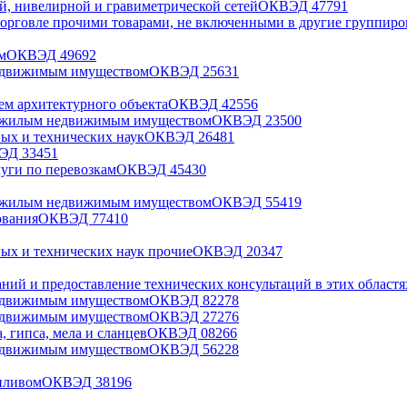
ой, нивелирной и гравиметрической сетей
ОКВЭД
47
791
торговле прочими товарами, не включенными в другие группир
м
ОКВЭД
49
692
недвижимым имуществом
ОКВЭД
25
631
ием архитектурного объекта
ОКВЭД
42
556
нежилым недвижимым имуществом
ОКВЭД
23
500
ных и технических наук
ОКВЭД
26
481
ВЭД
33
451
луги по перевозкам
ОКВЭД
45
430
нежилым недвижимым имуществом
ОКВЭД
55
419
ования
ОКВЭД
77
410
ных и технических наук прочие
ОКВЭД
20
347
ний и предоставление технических консультаций в этих областя
недвижимым имуществом
ОКВЭД
82
278
недвижимым имуществом
ОКВЭД
27
276
, гипса, мела и сланцев
ОКВЭД
08
266
недвижимым имуществом
ОКВЭД
56
228
пливом
ОКВЭД
38
196