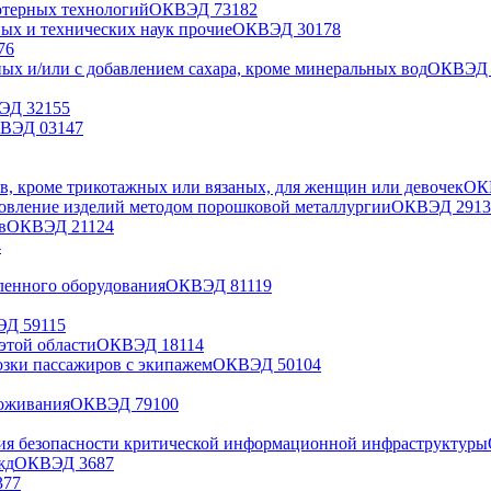
ьютерных технологий
ОКВЭД
73
182
ных и технических наук прочие
ОКВЭД
30
178
76
ых и/или с добавлением сахара, кроме минеральных вод
ОКВЭ
ВЭД
32
155
КВЭД
03
147
в, кроме трикотажных или вязаных, для женщин или девочек
ОК
товление изделий методом порошковой металлургии
ОКВЭД
29
13
в
ОКВЭД
21
124
4
ленного оборудования
ОКВЭД
81
119
ЭД
59
115
этой области
ОКВЭД
18
114
озки пассажиров с экипажем
ОКВЭД
50
104
роживания
ОКВЭД
79
100
ния безопасности критической информационной инфраструктуры
жд
ОКВЭД
36
87
3
77