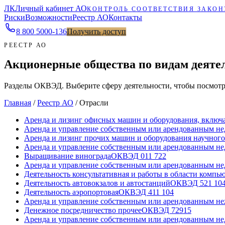
ЛК
Личный кабинет АО
КОНТРОЛЬ СООТВЕТСТВИЯ ЗАКОН
Риски
Возможности
Реестр АО
Контакты
8 800 5000-136
Получить доступ
РЕЕСТР АО
Акционерные общества по видам деяте
Разделы ОКВЭД. Выберите сферу деятельности, чтобы посмотр
Главная
/
Реестр АО
/
Отрасли
Аренда и лизинг офисных машин и оборудования, включ
Аренда и управление собственным или арендованным 
Аренда и лизинг прочих машин и оборудования научног
Аренда и управление собственным или арендованным 
Выращивание винограда
ОКВЭД
01
1 722
Аренда и управление собственным или арендованным 
Деятельность консультативная и работы в области комп
Деятельность автовокзалов и автостанций
ОКВЭД
52
1 10
Деятельность аэропортовая
ОКВЭД
41
1 104
Аренда и управление собственным или арендованным 
Денежное посредничество прочее
ОКВЭД
72
915
Аренда и управление собственным или арендованным 