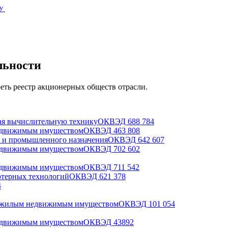
У
льности
еть реестр акционерных обществ отрасли.
ая вычислительную технику
ОКВЭД
68
8 784
недвижимым имуществом
ОКВЭД
46
3 808
о и промышленного назначения
ОКВЭД
64
2 607
недвижимым имуществом
ОКВЭД
70
2 602
недвижимым имуществом
ОКВЭД
71
1 542
ьютерных технологий
ОКВЭД
62
1 378
4
нежилым недвижимым имуществом
ОКВЭД
10
1 054
недвижимым имуществом
ОКВЭД
43
892