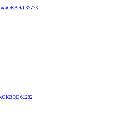
овки
ОКВЭД
35
773
х
ОКВЭД
61
282