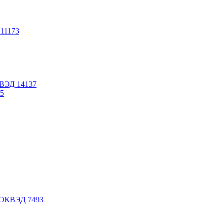
Д
11
173
ВЭД
14
137
5
ОКВЭД
74
93