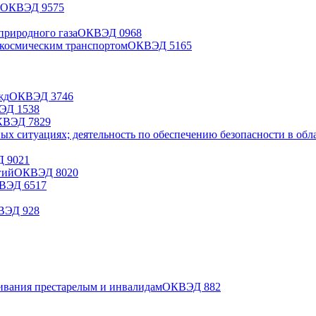
ОКВЭД
95
75
природного газа
ОКВЭД
09
68
 космическим транспортом
ОКВЭД
51
65
жд
ОКВЭД
37
46
ВЭД
15
38
КВЭД
78
29
ых ситуациях; деятельность по обеспечению безопасности в обл
Д
90
21
гий
ОКВЭД
80
20
ВЭД
65
17
ВЭД
92
8
ивания престарелым и инвалидам
ОКВЭД
88
2