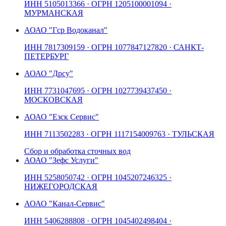
ИНН
5105013366
· ОГРН
1205100001094
·
МУРМАНСКАЯ
АО
АО "Гср Водоканал"
ИНН
7817309159
· ОГРН
1077847127820
· САНКТ-
ПЕТЕРБУРГ
АО
АО "Дрсу"
ИНН
7731047695
· ОГРН
1027739437450
·
МОСКОВСКАЯ
АО
АО "Езск Сервис"
ИНН
7113502283
· ОГРН
1117154009763
· ТУЛЬСКАЯ
Сбор и обработка сточных вод
АО
АО "Зефс Услуги"
ИНН
5258050742
· ОГРН
1045207246325
·
НИЖЕГОРОДСКАЯ
АО
АО "Канал-Сервис"
ИНН
5406288808
· ОГРН
1045402498404
·