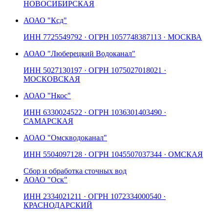
НОВОСИБИРСКАЯ
АО
АО "Ксд"
ИНН
7725549792
· ОГРН
1057748387113
· МОСКВА
АО
АО "Люберецкий Водоканал"
ИНН
5027130197
· ОГРН
1075027018021
·
МОСКОВСКАЯ
АО
АО "Нкос"
ИНН
6330024522
· ОГРН
1036301403490
·
САМАРСКАЯ
АО
АО "Омскводоканал"
ИНН
5504097128
· ОГРН
1045507037344
· ОМСКАЯ
Сбор и обработка сточных вод
АО
АО "Оск"
ИНН
2334021211
· ОГРН
1072334000540
·
КРАСНОДАРСКИЙ