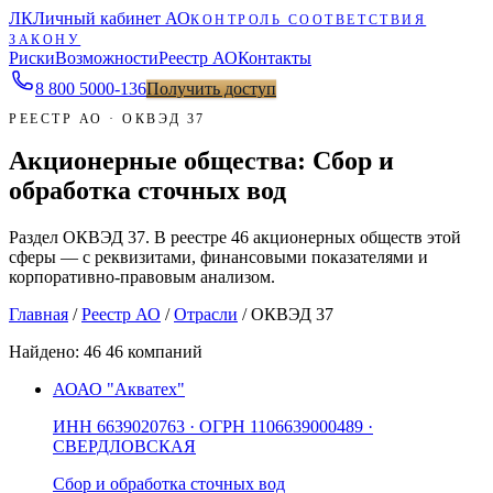
ЛК
Личный кабинет АО
КОНТРОЛЬ СООТВЕТСТВИЯ
ЗАКОНУ
Риски
Возможности
Реестр АО
Контакты
8 800 5000-136
Получить доступ
РЕЕСТР АО · ОКВЭД 37
Акционерные общества: Сбор и
обработка сточных вод
Раздел ОКВЭД 37. В реестре 46 акционерных обществ этой
сферы — с реквизитами, финансовыми показателями и
корпоративно-правовым анализом.
Главная
/
Реестр АО
/
Отрасли
/
ОКВЭД 37
Найдено:
46
46 компаний
АО
АО "Акватех"
ИНН
6639020763
· ОГРН
1106639000489
·
СВЕРДЛОВСКАЯ
Сбор и обработка сточных вод