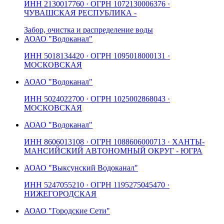
ИНН
2130017760
· ОГРН
1072130006376
·
ЧУВАШСКАЯ РЕСПУБЛИКА -
Забор, очистка и распределение воды
АО
АО "Водоканал"
ИНН
5018134420
· ОГРН
1095018000131
·
МОСКОВСКАЯ
АО
АО "Водоканал"
ИНН
5024022700
· ОГРН
1025002868043
·
МОСКОВСКАЯ
АО
АО "Водоканал"
ИНН
8606013108
· ОГРН
1088606000713
· ХАНТЫ-
МАНСИЙСКИЙ АВТОНОМНЫЙ ОКРУГ - ЮГРА
АО
АО "Выксунский Водоканал"
ИНН
5247055210
· ОГРН
1195275045470
·
НИЖЕГОРОДСКАЯ
АО
АО "Городские Сети"