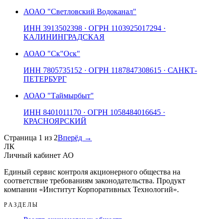
АО
АО "Светловский Водоканал"
ИНН
3913502398
· ОГРН
1103925017294
·
КАЛИНИНГРАДСКАЯ
АО
АО "Ск"Оск"
ИНН
7805735152
· ОГРН
1187847308615
· САНКТ-
ПЕТЕРБУРГ
АО
АО "Таймырбыт"
ИНН
8401011170
· ОГРН
1058484016645
·
КРАСНОЯРСКИЙ
Страница
1
из
2
Вперёд →
ЛК
Личный кабинет АО
Единый сервис контроля акционерного общества на
соответствие требованиям законодательства. Продукт
компании «
Институт Корпоративных Технологий
».
РАЗДЕЛЫ