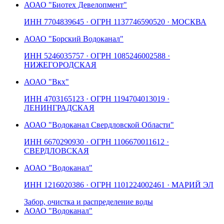
АО
АО "Биотех Девелопмент"
ИНН
7704839645
· ОГРН
1137746590520
· МОСКВА
АО
АО "Борский Водоканал"
ИНН
5246035757
· ОГРН
1085246002588
·
НИЖЕГОРОДСКАЯ
АО
АО "Вкх"
ИНН
4703165123
· ОГРН
1194704013019
·
ЛЕНИНГРАДСКАЯ
АО
АО "Водоканал Свердловской Области"
ИНН
6670290930
· ОГРН
1106670011612
·
СВЕРДЛОВСКАЯ
АО
АО "Водоканал"
ИНН
1216020386
· ОГРН
1101224002461
· МАРИЙ ЭЛ
Забор, очистка и распределение воды
АО
АО "Водоканал"