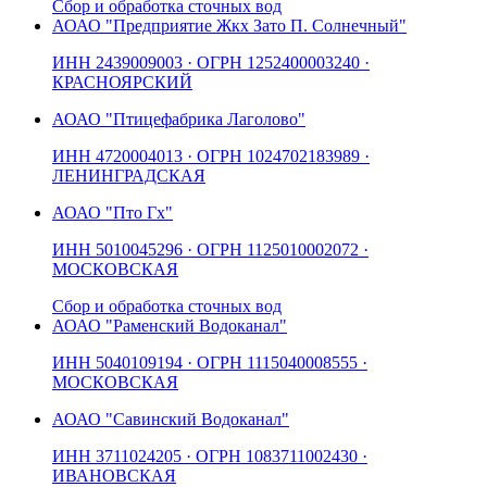
Сбор и обработка сточных вод
АО
АО "Предприятие Жкх Зато П. Солнечный"
ИНН
2439009003
· ОГРН
1252400003240
·
КРАСНОЯРСКИЙ
АО
АО "Птицефабрика Лаголово"
ИНН
4720004013
· ОГРН
1024702183989
·
ЛЕНИНГРАДСКАЯ
АО
АО "Пто Гх"
ИНН
5010045296
· ОГРН
1125010002072
·
МОСКОВСКАЯ
Сбор и обработка сточных вод
АО
АО "Раменский Водоканал"
ИНН
5040109194
· ОГРН
1115040008555
·
МОСКОВСКАЯ
АО
АО "Савинский Водоканал"
ИНН
3711024205
· ОГРН
1083711002430
·
ИВАНОВСКАЯ