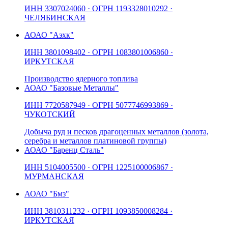
ИНН
3307024060
· ОГРН
1193328010292
·
ЧЕЛЯБИНСКАЯ
АО
АО "Аэхк"
ИНН
3801098402
· ОГРН
1083801006860
·
ИРКУТСКАЯ
Производство ядерного топлива
АО
АО "Базовые Металлы"
ИНН
7720587949
· ОГРН
5077746993869
·
ЧУКОТСКИЙ
Добыча руд и песков драгоценных металлов (золота,
серебра и металлов платиновой группы)
АО
АО "Баренц Сталь"
ИНН
5104005500
· ОГРН
1225100006867
·
МУРМАНСКАЯ
АО
АО "Бмз"
ИНН
3810311232
· ОГРН
1093850008284
·
ИРКУТСКАЯ