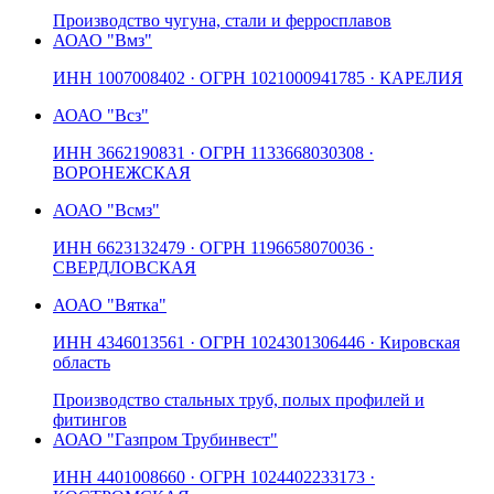
Производство чугуна, стали и ферросплавов
АО
АО "Вмз"
ИНН
1007008402
· ОГРН
1021000941785
· КАРЕЛИЯ
АО
АО "Всз"
ИНН
3662190831
· ОГРН
1133668030308
·
ВОРОНЕЖСКАЯ
АО
АО "Всмз"
ИНН
6623132479
· ОГРН
1196658070036
·
СВЕРДЛОВСКАЯ
АО
АО "Вятка"
ИНН
4346013561
· ОГРН
1024301306446
· Кировская
область
Производство стальных труб, полых профилей и
фитингов
АО
АО "Газпром Трубинвест"
ИНН
4401008660
· ОГРН
1024402233173
·