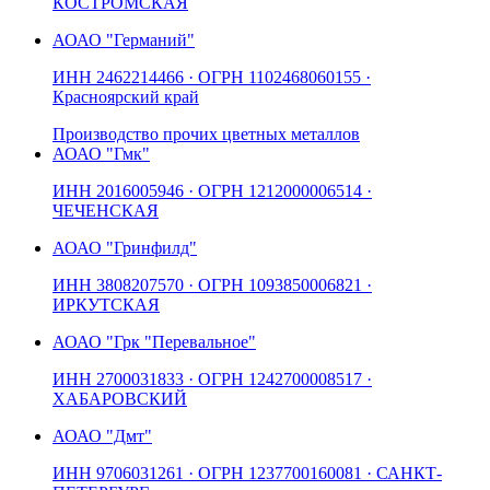
КОСТРОМСКАЯ
АО
АО "Германий"
ИНН
2462214466
· ОГРН
1102468060155
·
Красноярский край
Производство прочих цветных металлов
АО
АО "Гмк"
ИНН
2016005946
· ОГРН
1212000006514
·
ЧЕЧЕНСКАЯ
АО
АО "Гринфилд"
ИНН
3808207570
· ОГРН
1093850006821
·
ИРКУТСКАЯ
АО
АО "Грк "Перевальное"
ИНН
2700031833
· ОГРН
1242700008517
·
ХАБАРОВСКИЙ
АО
АО "Дмт"
ИНН
9706031261
· ОГРН
1237700160081
· САНКТ-