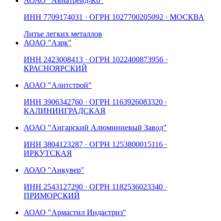
АО
АО "Авиатрейд-Кб"
ИНН
7709174031
· ОГРН
1027700205092
· МОСКВА
Литье легких металлов
АО
АО "Азрк"
ИНН
2423008413
· ОГРН
1022400873956
·
КРАСНОЯРСКИЙ
АО
АО "Алитстрой"
ИНН
3906342760
· ОГРН
1163926083320
·
КАЛИНИНГРАДСКАЯ
АО
АО "Ангарский Алюминиевый Завод"
ИНН
3804123287
· ОГРН
1253800015116
·
ИРКУТСКАЯ
АО
АО "Анкувер"
ИНН
2543127290
· ОГРН
1182536023340
·
ПРИМОРСКИЙ
АО
АО "Армастил Индастриз"