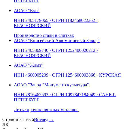
ПЕТЕРБУРГ
АО
АО "Емз"
ИНН
2465179065
· ОГРН
1182468022362
·
КРАСНОЯРСКИЙ
Производство стали в слитках
АО
АО "Енисейский Алюминиевый Завод"
ИНН
2465369740
· ОГРН
1252400020212
·
КРАСНОЯРСКИЙ
АО
АО "Жлмз"
ИНН
4600005209
· ОГРН
1254600003866
· КУРСКАЯ
АО
АО "Завод "Монументскульптура"
ИНН
7816467593
· ОГРН
1097847184049
· САНКТ-
ПЕТЕРБУРГ
Литье прочих цветных металлов
Страница
1
из
6
Вперёд →
ЛК