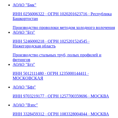
АО
АО "Бмк"
ИНН
0256006322
· ОГРН
1020201623716
· Республика
Башкортостан
Производство проволоки методом холодного волочения
АО
АО "Бтз"
ИНН
5246000218
· ОГРН
1025201524545
·
Нижегородская область
Производство стальных труб, полых профилей и
фитингов
АО
АО "Бтз"
ИНН
5012111480
· ОГРН
1235000144411
·
МОСКОВСКАЯ
АО
АО "Бфз"
ИНН
9703219177
· ОГРН
1257700359696
· МОСКВА
АО
АО "Взпс"
ИНН
3328459312
· ОГРН
1083328004044
· МОСКВА