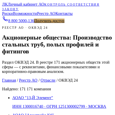
ЛК
Личный кабинет АО
КОНТРОЛЬ СООТВЕТСТВИЯ
ЗАКОНУ
Риски
Возможности
Реестр АО
Контакты
8 800 5000-136
Получить доступ
РЕЕСТР АО · ОКВЭД 24
Акционерные общества: Производство
стальных труб, полых профилей и
фитингов
Раздел ОКВЭД 24. В реестре 171 акционерных обществ этой
сферы — с реквизитами, финансовыми показателями и
корпоративно-правовым анализом.
Главная
/
Реестр АО
/
Отрасли
/
ОКВЭД 24
Найдено:
171
171 компания
АО
АО "13-Й Элемент"
ИНН
1300016740
· ОГРН
1251300002799
· МОСКВА