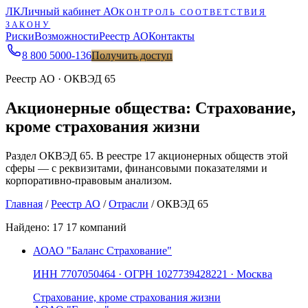
ЛК
Личный кабинет АО
КОНТРОЛЬ СООТВЕТСТВИЯ
ЗАКОНУ
Риски
Возможности
Реестр АО
Контакты
8 800 5000-136
Получить доступ
Реестр АО · ОКВЭД 65
Акционерные общества: Страхование,
кроме страхования жизни
Раздел ОКВЭД 65. В реестре 17 акционерных обществ этой
сферы — с реквизитами, финансовыми показателями и
корпоративно-правовым анализом.
Главная
/
Реестр АО
/
Отрасли
/
ОКВЭД 65
Найдено:
17
17 компаний
АО
АО "Баланс Страхование"
ИНН
7707050464
· ОГРН
1027739428221
· Москва
Страхование, кроме страхования жизни