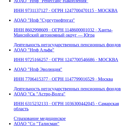
АО
АО "Нпф "Ренессанс Накопления"
ИНН
9731137127
· ОГРН
1247700470115
· МОСКВА
АО
АО "Нпф "Сургутнефтегаз"
ИНН
8602998609
· ОГРН
1148600001032
· Ханты-
Мансийский автономный округ — Югра
Деятельность негосударственных пенсионных фондов
АО
АО "Нпф Альфа"
ИНН
9725166257
· ОГРН
1247700546686
· МОСКВА
АО
АО "Нпф Эволюция"
ИНН
7706415377
· ОГРН
1147799016529
· Москва
Деятельность негосударственных пенсионных фондов
АО
АО "Ск "Астро-Волга"
ИНН
6315232133
· ОГРН
1036300442045
· Самарская
область
Страхование медицинское
АО
АО "Со "Талисман"