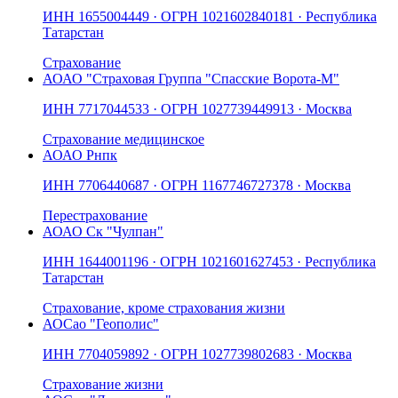
ИНН
1655004449
· ОГРН
1021602840181
· Республика
Татарстан
Страхование
АО
АО "Страховая Группа "Спасские Ворота-М"
ИНН
7717044533
· ОГРН
1027739449913
· Москва
Страхование медицинское
АО
АО Рнпк
ИНН
7706440687
· ОГРН
1167746727378
· Москва
Перестрахование
АО
АО Ск "Чулпан"
ИНН
1644001196
· ОГРН
1021601627453
· Республика
Татарстан
Страхование, кроме страхования жизни
АО
Сао "Геополис"
ИНН
7704059892
· ОГРН
1027739802683
· Москва
Страхование жизни