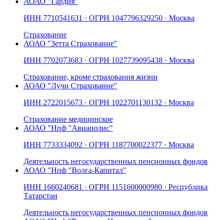
АО
АО "Гардия"
ИНН
7710541631
· ОГРН
1047796329250
· Москва
Страхование
АО
АО "Зетта Страхование"
ИНН
7702073683
· ОГРН
1027739095438
· Москва
Страхование, кроме страхования жизни
АО
АО "Лучи Страхование"
ИНН
2722015673
· ОГРН
1022701130132
· Москва
Страхование медицинское
АО
АО "Нпф "Авиаполис"
ИНН
7733334092
· ОГРН
1187700022377
· Москва
Деятельность негосударственных пенсионных фондов
АО
АО "Нпф "Волга-Капитал"
ИНН
1660240681
· ОГРН
1151600000980
· Республика
Татарстан
Деятельность негосударственных пенсионных фондов