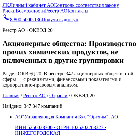
ЛК
Личный кабинет АО
Контроль соответствия закону
Риски
Возможности
Реестр АО
Контакты
8 800 5000-136
Получить доступ
Реестр АО · ОКВЭД 20
Акционерные общества: Производство
прочих химических продуктов, не
включенных в другие группировки
Раздел ОКВЭД 20. В реестре 347 акционерных обществ этой
сферы — с реквизитами, финансовыми показателями и
корпоративно-правовым анализом.
Главная
/
Реестр АО
/
Отрасли
/
ОКВЭД 20
Найдено:
347
347 компаний
АО
"Управляющая Компания Бхх "Оргхим", АО
ИНН
5256038700
· ОГРН
1025202263327
·
НИЖЕГОРОДСКАЯ