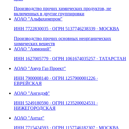
Производство прочих химических продуктов, не
включенных в другие группировки
АО
АО "Альфахимпром"
ИНН
7722830035
· ОГРН
5137746238339
· МОСКВА
Производство прочих основных неорганических
химических веществ
АО
АО "Аммоний"
ИНН
1627005779
· ОГРН
1061674035257
· ТАТАРСТАН
АО
АО "Амур Газ Проект"
ИНН
7900008140
· ОГРН
1257900001226
·
ЕВРЕЙСКАЯ
АО
АО "Ангидэф"
ИНН
5249180590
· ОГРН
1235200024531
·
НИЖЕГОРОДСКАЯ
АО
АО "Антал"
ИНН
7715424593
· ОГРН
1157746182307
· МОСКВА