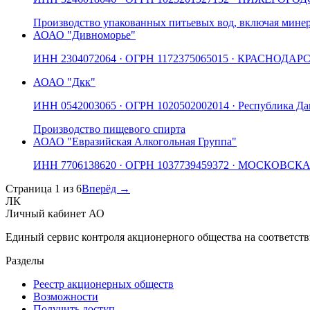
Производство упакованных питьевых вод, включая мине
АО
АО "Дивноморье"
ИНН
2304072064
· ОГРН
1172375065015
· КРАСНОДАР
АО
АО "Дкк"
ИНН
0542003065
· ОГРН
1020502002014
· Республика Да
Производство пищевого спирта
АО
АО "Евразийская Алкогольная Группа"
ИНН
7706138620
· ОГРН
1037739459372
· МОСКОВСК
Страница
1
из
6
Вперёд →
ЛК
Личный кабинет АО
Единый сервис контроля акционерного общества на соответств
Разделы
Реестр акционерных обществ
Возможности
Получить доступ