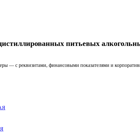
истиллированных питьевых алкогольных
феры — с реквизитами, финансовыми показателями и корпорати
АЯ
АЯ