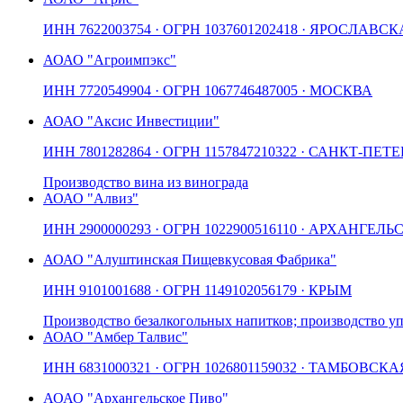
ИНН
7622003754
· ОГРН
1037601202418
· ЯРОСЛАВСК
АО
АО "Агроимпэкс"
ИНН
7720549904
· ОГРН
1067746487005
· МОСКВА
АО
АО "Аксис Инвестиции"
ИНН
7801282864
· ОГРН
1157847210322
· САНКТ-ПЕТЕ
Производство вина из винограда
АО
АО "Алвиз"
ИНН
2900000293
· ОГРН
1022900516110
· АРХАНГЕЛЬ
АО
АО "Алуштинская Пищевкусовая Фабрика"
ИНН
9101001688
· ОГРН
1149102056179
· КРЫМ
Производство безалкогольных напитков; производство у
АО
АО "Амбер Талвис"
ИНН
6831000321
· ОГРН
1026801159032
· ТАМБОВСКА
АО
АО "Архангельское Пиво"