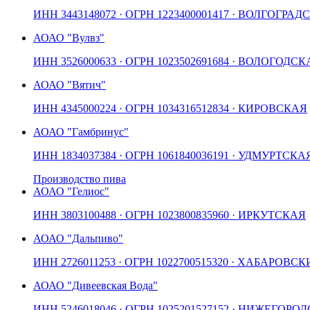
ИНН
3443148072
· ОГРН
1223400001417
· ВОЛГОГРАД
АО
АО "Вулвз"
ИНН
3526000633
· ОГРН
1023502691684
· ВОЛОГОДСК
АО
АО "Вятич"
ИНН
4345000224
· ОГРН
1034316512834
· КИРОВСКАЯ
АО
АО "Гамбринус"
ИНН
1834037384
· ОГРН
1061840036191
· УДМУРТСКА
Производство пива
АО
АО "Гелиос"
ИНН
3803100488
· ОГРН
1023800835960
· ИРКУТСКАЯ
АО
АО "Дальпиво"
ИНН
2726011253
· ОГРН
1022700515320
· ХАБАРОВСК
АО
АО "Дивеевская Вода"
ИНН
5246018046
· ОГРН
1025201527152
· НИЖЕГОРОД