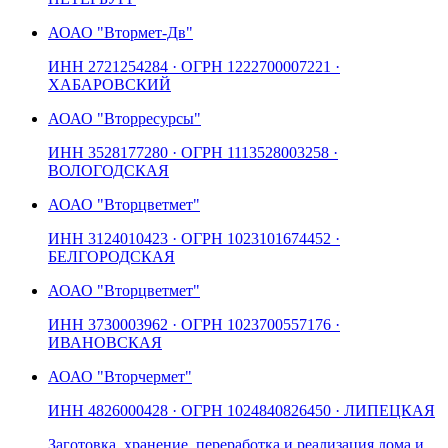
АО
АО "Втормет-Дв"
ИНН
2721254284
· ОГРН
1222700007221
·
ХАБАРОВСКИЙ
АО
АО "Вторресурсы"
ИНН
3528177280
· ОГРН
1113528003258
·
ВОЛОГОДСКАЯ
АО
АО "Вторцветмет"
ИНН
3124010423
· ОГРН
1023101674452
·
БЕЛГОРОДСКАЯ
АО
АО "Вторцветмет"
ИНН
3730003962
· ОГРН
1023700557176
·
ИВАНОВСКАЯ
АО
АО "Вторчермет"
ИНН
4826000428
· ОГРН
1024840826450
· ЛИПЕЦКАЯ
Заготовка, хранение, переработка и реализация лома и