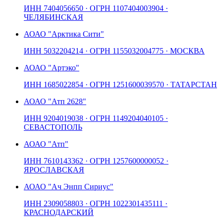
ИНН
7404056650
· ОГРН
1107404003904
·
ЧЕЛЯБИНСКАЯ
АО
АО "Арктика Сити"
ИНН
5032204214
· ОГРН
1155032004775
· МОСКВА
АО
АО "Артэко"
ИНН
1685022854
· ОГРН
1251600039570
· ТАТАРСТАН
АО
АО "Атп 2628"
ИНН
9204019038
· ОГРН
1149204040105
·
СЕВАСТОПОЛЬ
АО
АО "Атп"
ИНН
7610143362
· ОГРН
1257600000052
·
ЯРОСЛАВСКАЯ
АО
АО "Ач Энпп Сириус"
ИНН
2309058803
· ОГРН
1022301435111
·
КРАСНОДАРСКИЙ