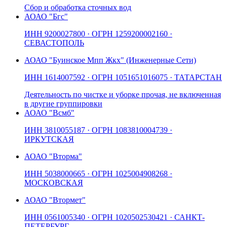
Сбор и обработка сточных вод
АО
АО "Бгс"
ИНН
9200027800
· ОГРН
1259200002160
·
СЕВАСТОПОЛЬ
АО
АО "Буинское Мпп Жкх" (Инженерные Сети)
ИНН
1614007592
· ОГРН
1051651016075
· ТАТАРСТАН
Деятельность по чистке и уборке прочая, не включенная
в другие группировки
АО
АО "Всмб"
ИНН
3810055187
· ОГРН
1083810004739
·
ИРКУТСКАЯ
АО
АО "Вторма"
ИНН
5038000665
· ОГРН
1025004908268
·
МОСКОВСКАЯ
АО
АО "Втормет"
ИНН
0561005340
· ОГРН
1020502530421
· САНКТ-
ПЕТЕРБУРГ