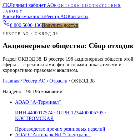
ЛК
Личный кабинет АО
КОНТРОЛЬ СООТВЕТСТВИЯ
ЗАКОНУ
Риски
Возможности
Реестр АО
Контакты
8 800 5000-136
Получить доступ
РЕЕСТР АО · ОКВЭД 38
Акционерные общества: Сбор отходов
Раздел ОКВЭД 38. В реестре 196 акционерных обществ этой
сферы — с реквизитами, финансовыми показателями и
корпоративно-правовым анализом.
Главная
/
Реестр АО
/
Отрасли
/
ОКВЭД 38
Найдено:
196
196 компаний
АО
АО "А-Терминал"
ИНН
4400017574
· ОГРН
1234400005795
·
КОСТРОМСКАЯ
Производство прочих резиновых изделий
АО
АО "Автопарк №1 "Спецтранс"