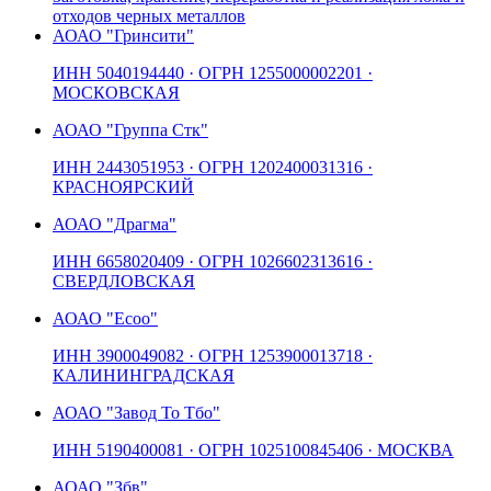
отходов черных металлов
АО
АО "Гринсити"
ИНН
5040194440
· ОГРН
1255000002201
·
МОСКОВСКАЯ
АО
АО "Группа Стк"
ИНН
2443051953
· ОГРН
1202400031316
·
КРАСНОЯРСКИЙ
АО
АО "Драгма"
ИНН
6658020409
· ОГРН
1026602313616
·
СВЕРДЛОВСКАЯ
АО
АО "Есоо"
ИНН
3900049082
· ОГРН
1253900013718
·
КАЛИНИНГРАДСКАЯ
АО
АО "Завод То Тбо"
ИНН
5190400081
· ОГРН
1025100845406
· МОСКВА
АО
АО "Збв"