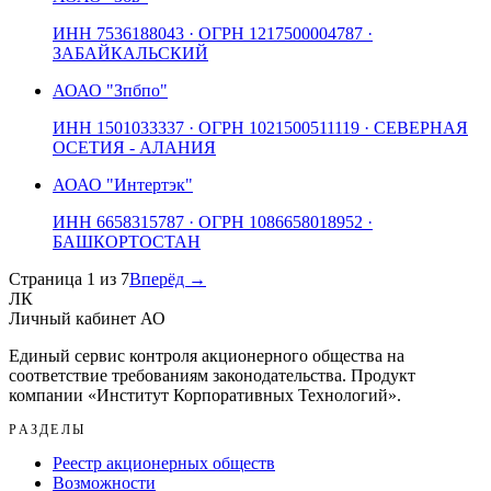
ИНН
7536188043
· ОГРН
1217500004787
·
ЗАБАЙКАЛЬСКИЙ
АО
АО "Зпбпо"
ИНН
1501033337
· ОГРН
1021500511119
· СЕВЕРНАЯ
ОСЕТИЯ - АЛАНИЯ
АО
АО "Интертэк"
ИНН
6658315787
· ОГРН
1086658018952
·
БАШКОРТОСТАН
Страница
1
из
7
Вперёд →
ЛК
Личный кабинет АО
Единый сервис контроля акционерного общества на
соответствие требованиям законодательства. Продукт
компании «
Институт Корпоративных Технологий
».
РАЗДЕЛЫ
Реестр акционерных обществ
Возможности