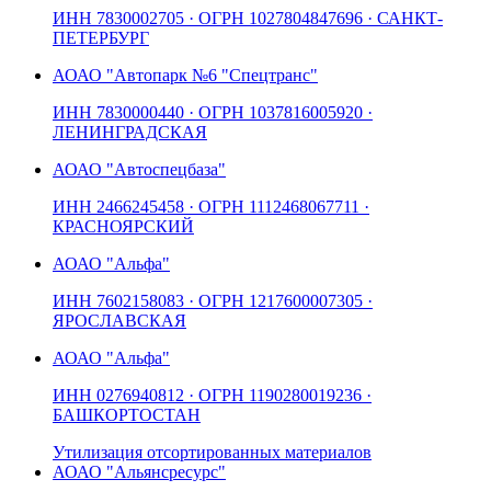
ИНН
7830002705
· ОГРН
1027804847696
· САНКТ-
ПЕТЕРБУРГ
АО
АО "Автопарк №6 "Спецтранс"
ИНН
7830000440
· ОГРН
1037816005920
·
ЛЕНИНГРАДСКАЯ
АО
АО "Автоспецбаза"
ИНН
2466245458
· ОГРН
1112468067711
·
КРАСНОЯРСКИЙ
АО
АО "Альфа"
ИНН
7602158083
· ОГРН
1217600007305
·
ЯРОСЛАВСКАЯ
АО
АО "Альфа"
ИНН
0276940812
· ОГРН
1190280019236
·
БАШКОРТОСТАН
Утилизация отсортированных материалов
АО
АО "Альянсресурс"