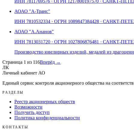
ИНН
7811769576
· ОГРН
1217800197570
· САНКТ-ПЕТЕ
АО
АО "А-Транс"
ИНН
7810532334
· ОГРН
1089847384428
· САНКТ-ПЕТЕ
АО
АО "А.Ананов"
ИНН
7813031720
· ОГРН
1027806876481
· САНКТ-ПЕТЕ
Производство ювелирных изделий, медалей из драгоцен
Страница
1
из
116
Вперёд →
ЛК
Личный кабинет АО
Единый сервис контроля акционерного общества на соответств
РАЗДЕЛЫ
Реестр акционерных обществ
Возможности
Получить доступ
Политика конфиденциальности
КОНТАКТЫ