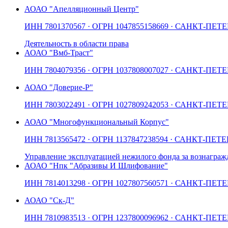
АО
АО "Апелляционный Центр"
ИНН
7801370567
· ОГРН
1047855158669
· САНКТ-ПЕТЕ
Деятельность в области права
АО
АО "Вмб-Траст"
ИНН
7804079356
· ОГРН
1037808007027
· САНКТ-ПЕТЕ
АО
АО "Доверие-Р"
ИНН
7803022491
· ОГРН
1027809242053
· САНКТ-ПЕТЕ
АО
АО "Многофункциональный Корпус"
ИНН
7813565472
· ОГРН
1137847238594
· САНКТ-ПЕТЕ
Управление эксплуатацией нежилого фонда за вознаграж
АО
АО "Нпк "Абразивы И Шлифование"
ИНН
7814013298
· ОГРН
1027807560571
· САНКТ-ПЕТЕ
АО
АО "Ск-Д"
ИНН
7810983513
· ОГРН
1237800096962
· САНКТ-ПЕТЕ