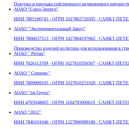
Покупка и продажа собственного недвижимого имущест
АО
АО "Союз-Энерго"
ИНН
7805180743
· ОГРН
1027802720505
· САНКТ-ПЕТЕ
АО
АО "Экспериментальный Завод"
ИНН
7806037513
· ОГРН
1027804197662
· САНКТ-ПЕТЕ
Производство изделий из бетона для использования в стр
АО
АО " Ритон"
ИНН
7826113709
· ОГРН
1027810356507
· САНКТ-ПЕТЕ
АО
АО " Спинекс"
ИНН
7809009105
· ОГРН
1027810251920
· САНКТ-ПЕТЕ
АО
АО "1м Групп"
ИНН
4705048665
· ОГРН
1104705000619
· САНКТ-ПЕТЕ
АО
АО "2012"
ИНН
7840101046
· ОГРН
1227800089186
· САНКТ-ПЕТЕ