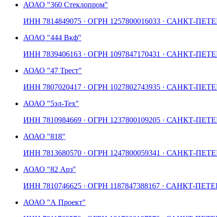
АО
АО "360 Стеклопром"
ИНН
7814849075
· ОГРН
1257800016033
· САНКТ-ПЕТЕ
АО
АО "444 Вкф"
ИНН
7839406163
· ОГРН
1097847170431
· САНКТ-ПЕТЕ
АО
АО "47 Трест"
ИНН
7807020417
· ОГРН
1027802743935
· САНКТ-ПЕТЕ
АО
АО "5эл-Тех"
ИНН
7810984669
· ОГРН
1237800109205
· САНКТ-ПЕТЕ
АО
АО "818"
ИНН
7813680570
· ОГРН
1247800059341
· САНКТ-ПЕТЕ
АО
АО "82 Арз"
ИНН
7810746625
· ОГРН
1187847388167
· САНКТ-ПЕТЕ
АО
АО "А Проект"