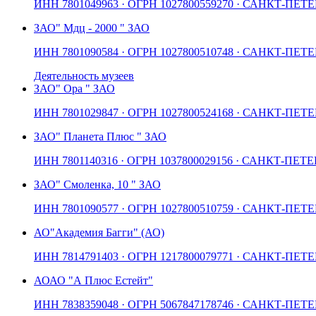
ИНН
7801049963
· ОГРН
1027800559270
· САНКТ-ПЕТЕ
ЗАО
" Мдц - 2000 " ЗАО
ИНН
7801090584
· ОГРН
1027800510748
· САНКТ-ПЕТЕ
Деятельность музеев
ЗАО
" Ора " ЗАО
ИНН
7801029847
· ОГРН
1027800524168
· САНКТ-ПЕТЕ
ЗАО
" Планета Плюс " ЗАО
ИНН
7801140316
· ОГРН
1037800029156
· САНКТ-ПЕТЕ
ЗАО
" Смоленка, 10 " ЗАО
ИНН
7801090577
· ОГРН
1027800510759
· САНКТ-ПЕТЕ
АО
"Академия Багги" (АО)
ИНН
7814791403
· ОГРН
1217800079771
· САНКТ-ПЕТЕ
АО
АО "А Плюс Естейт"
ИНН
7838359048
· ОГРН
5067847178746
· САНКТ-ПЕТЕ