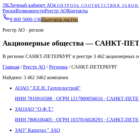
ЛК
Личный кабинет АО
КОНТРОЛЬ СООТВЕТСТВИЯ ЗАКОН
Риски
Возможности
Реестр АО
Контакты
8 800 5000-136
Получить доступ
Реестр АО · регион
Акционерные общества — САНКТ-ПЕ
В регионе САНКТ-ПЕТЕРБУРГ в реестре 3 462 акционерных об
Главная
/
Реестр АО
/
Регионы
/
САНКТ-ПЕТЕРБУРГ
Найдено:
3 462
3462 компании
АО
АО "Л.Е.Н. Газтеплострой"
ИНН
7810916588
· ОГРН
1217800056616
· САНКТ-ПЕТЕ
ЗАО
ЗАО "О.Ф.Т."
ИНН
7806100405
· ОГРН
1037816028293
· САНКТ-ПЕТЕ
ЗАО
" Капитал " ЗАО