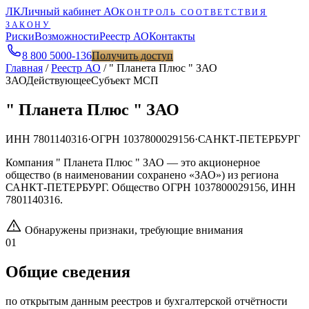
ЛК
Личный кабинет АО
КОНТРОЛЬ СООТВЕТСТВИЯ
ЗАКОНУ
Риски
Возможности
Реестр АО
Контакты
8 800 5000-136
Получить доступ
Главная
/
Реестр АО
/
" Планета Плюс " ЗАО
ЗАО
Действующее
Субъект МСП
" Планета Плюс " ЗАО
ИНН
7801140316
·
ОГРН
1037800029156
·
САНКТ-ПЕТЕРБУРГ
Компания " Планета Плюс " ЗАО — это акционерное
общество (в наименовании сохранено «ЗАО») из региона
САНКТ-ПЕТЕРБУРГ. Общество ОГРН 1037800029156, ИНН
7801140316.
Обнаружены признаки, требующие внимания
01
Общие сведения
по открытым данным реестров и бухгалтерской отчётности