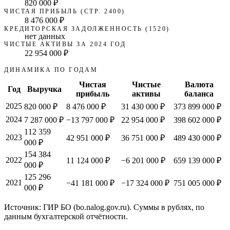
820 000 ₽
ЧИСТАЯ ПРИБЫЛЬ (СТР. 2400)
8 476 000 ₽
КРЕДИТОРСКАЯ ЗАДОЛЖЕННОСТЬ (1520)
нет данных
ЧИСТЫЕ АКТИВЫ ЗА 2024 ГОД
22 954 000 ₽
ДИНАМИКА ПО ГОДАМ
Чистая
Чистые
Валюта
Год
Выручка
прибыль
активы
баланса
2025
820 000 ₽
8 476 000 ₽
31 430 000 ₽
373 899 000 ₽
2024
7 287 000 ₽
−13 797 000 ₽
22 954 000 ₽
398 602 000 ₽
112 359
2023
42 951 000 ₽
36 751 000 ₽
489 430 000 ₽
000 ₽
154 384
2022
11 124 000 ₽
−6 201 000 ₽
659 139 000 ₽
000 ₽
125 296
2021
−41 181 000 ₽
−17 324 000 ₽
751 005 000 ₽
000 ₽
Источник: ГИР БО (bo.nalog.gov.ru). Суммы в рублях, по
данным бухгалтерской отчётности.