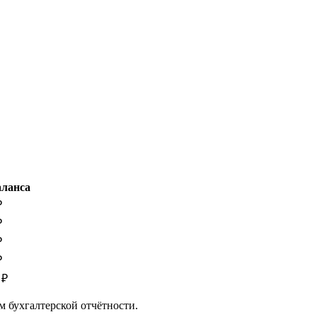
аланса
₽
₽
₽
₽
 ₽
м бухгалтерской отчётности.