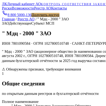
ЛК
Личный кабинет АО
КОНТРОЛЬ СООТВЕТСТВИЯ ЗАКОН
Риски
Возможности
Реестр АО
Контакты
8 800 5000-136
Получить доступ
Главная
/
Реестр АО
/
" Мдц - 2000 " ЗАО
ЗАО
Действующее
Субъект МСП
" Мдц - 2000 " ЗАО
ИНН
7801090584
· ОГРН
1027800510748
· САНКТ-ПЕТЕРБУР
" Мдц - 2000 " ЗАО (акционерное общество (в наименовании 
августа 2002 г., ОГРН 1027800510748, ИНН 7801090584. Дир
данным бухгалтерской отчётности за 2025 год выручка составил
⚠
Обнаружены признаки, требующие внимания
1
Общие сведения
по открытым данным реестров и бухгалтерской отчётности
Полное наименование
" Мдц - 2000 " Закрытое Акционерное Общество