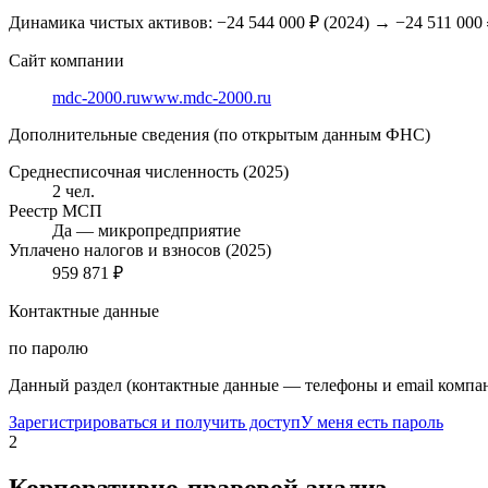
Динамика чистых активов:
−24 544 000 ₽
(
2024
) →
−24 511 000
Сайт компании
mdc-2000.ru
www.mdc-2000.ru
Дополнительные сведения (по открытым данным ФНС)
Среднесписочная численность (2025)
2 чел.
Реестр МСП
Да — микропредприятие
Уплачено налогов и взносов (2025)
959 871 ₽
Контактные данные
по паролю
Данный раздел (контактные данные — телефоны и email компан
Зарегистрироваться и получить доступ
У меня есть пароль
2
Корпоративно-правовой анализ