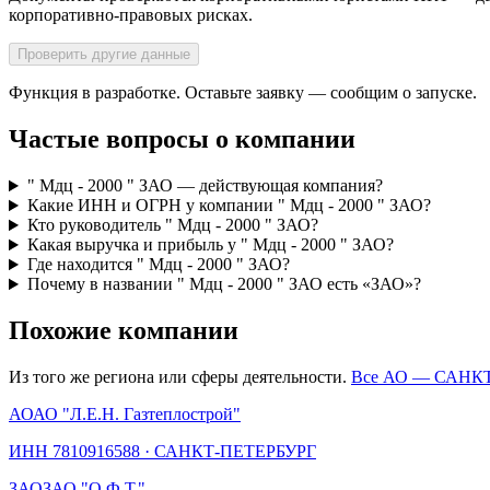
корпоративно-правовых рисках.
Проверить другие данные
Функция в разработке. Оставьте заявку — сообщим о запуске.
Частые вопросы о компании
" Мдц - 2000 " ЗАО — действующая компания?
Какие ИНН и ОГРН у компании " Мдц - 2000 " ЗАО?
Кто руководитель " Мдц - 2000 " ЗАО?
Какая выручка и прибыль у " Мдц - 2000 " ЗАО?
Где находится " Мдц - 2000 " ЗАО?
Почему в названии " Мдц - 2000 " ЗАО есть «ЗАО»?
Похожие компании
Из того же региона или сферы деятельности.
Все АО —
САНКТ
АО
АО "Л.Е.Н. Газтеплострой"
ИНН
7810916588
·
САНКТ-ПЕТЕРБУРГ
ЗАО
ЗАО "О.Ф.Т."