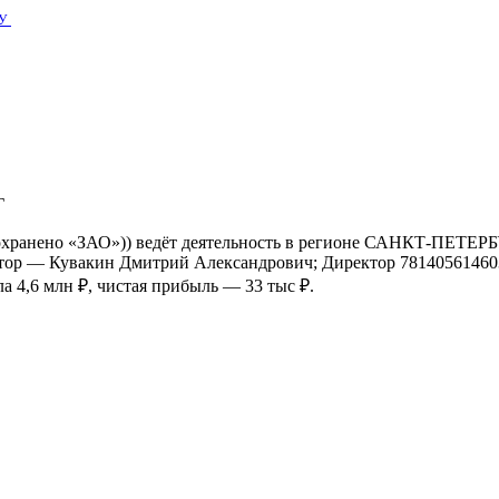
У
Г
сохранено «ЗАО»)) ведёт деятельность в регионе САНКТ-ПЕТЕРБ
ектор — Кувакин Дмитрий Александрович; Директор 7814056146
а 4,6 млн ₽, чистая прибыль — 33 тыс ₽.