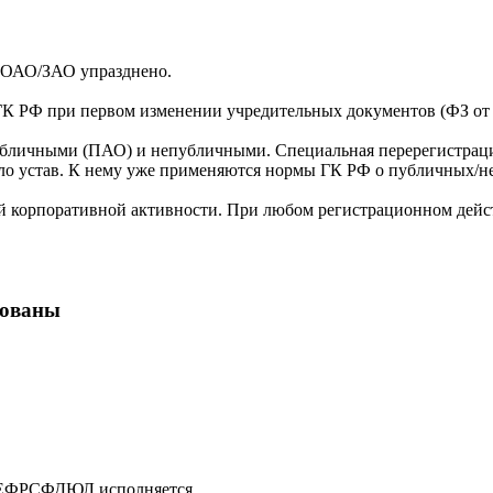
а ОАО/ЗАО упразднено.
ГК РФ при первом изменении учредительных документов (ФЗ от 05
убличными (ПАО) и непубличными. Специальная перерегистрация
яло устав. К нему уже применяются нормы ГК РФ о публичных/
ой корпоративной активности. При любом регистрационном дейст
кованы
в ЕФРСФДЮЛ исполняется.