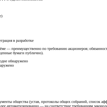
е)
еграция в разработке
ме — преимущественно по требованию акционеров; обязанность
 ценные бумаги публично).
год
не обнаружено
наружено
ументы общества (устав, протоколы общих собраний, список аф
 автоматизированно — на соответствие требованиям законодат