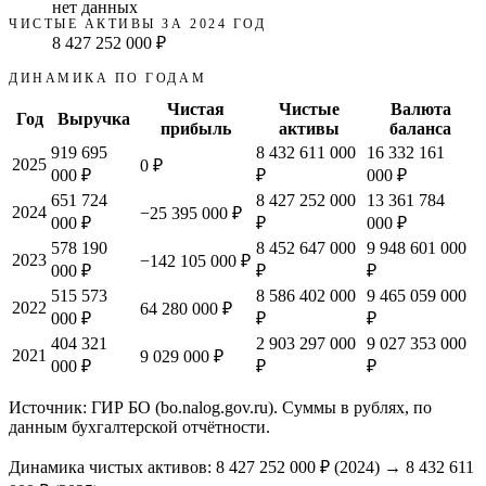
нет данных
ЧИСТЫЕ АКТИВЫ ЗА 2024 ГОД
8 427 252 000 ₽
ДИНАМИКА ПО ГОДАМ
Чистая
Чистые
Валюта
Год
Выручка
прибыль
активы
баланса
919 695
8 432 611 000
16 332 161
2025
0 ₽
000 ₽
₽
000 ₽
651 724
8 427 252 000
13 361 784
2024
−25 395 000 ₽
000 ₽
₽
000 ₽
578 190
8 452 647 000
9 948 601 000
2023
−142 105 000 ₽
000 ₽
₽
₽
515 573
8 586 402 000
9 465 059 000
2022
64 280 000 ₽
000 ₽
₽
₽
404 321
2 903 297 000
9 027 353 000
2021
9 029 000 ₽
000 ₽
₽
₽
Источник: ГИР БО (bo.nalog.gov.ru). Суммы в рублях, по
данным бухгалтерской отчётности.
Динамика чистых активов:
8 427 252 000 ₽
(
2024
) →
8 432 611