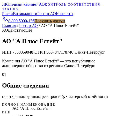
ЛК
Личный кабинет АО
КОНТРОЛЬ СООТВЕТСТВИЯ
ЗАКОНУ
Риски
Возможности
Реестр АО
Контакты
8 800 5000-136
Получить доступ
Главная
/
Реестр АО
/
АО "А Плюс Естейт"
АО
Действующее
АО "А Плюс Естейт"
ИНН
7838359048
·
ОГРН
5067847178746
·
Санкт-Петербург
Компания АО "А Плюс Естейт" — это непубличное
акционерное общество из региона Санкт-Петербург.
01
Общие сведения
по открытым данным реестров и бухгалтерской отчётности
ПОЛНОЕ НАИМЕНОВАНИЕ
АО "А Плюс Естейт"
ИНН