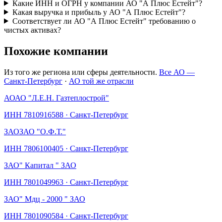
Какие ИНН и ОГРН у компании АО "А Плюс Естейт"?
Какая выручка и прибыль у АО "А Плюс Естейт"?
Соответствует ли АО "А Плюс Естейт" требованию о
чистых активах?
Похожие компании
Из того же региона или сферы деятельности.
Все АО —
Санкт-Петербург
·
АО той же отрасли
АО
АО "Л.Е.Н. Газтеплострой"
ИНН
7810916588
·
Санкт-Петербург
ЗАО
ЗАО "О.Ф.Т."
ИНН
7806100405
·
Санкт-Петербург
ЗАО
" Капитал " ЗАО
ИНН
7801049963
·
Санкт-Петербург
ЗАО
" Мдц - 2000 " ЗАО
ИНН
7801090584
·
Санкт-Петербург