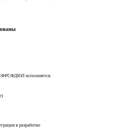
кованы
в ЕФРСФДЮЛ исполняется.
е)
еграция в разработке