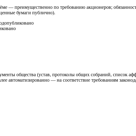
ме — преимущественно по требованию акционеров; обязанность
 ценные бумаги публично).
год
опубликовано
иковано
ументы общества (устав, протоколы общих собраний, список аф
 автоматизированно — на соответствие требованиям законодат