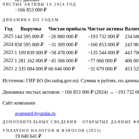
ЧИСТЫЕ АКТИВЫ ЗА 2024 ГОД
−166 853 000 ₽
ДИНАМИКА ПО ГОДАМ
Год
Выручка
Чистая прибыль
Чистые активы
Валют
2025
144 595 000 ₽
−26 880 000 ₽
−193 732 000 ₽
234 68
2024
858 595 000 ₽
−31 309 000 ₽
−166 853 000 ₽
243 98
2023
1 109 839 000 ₽
−58 478 000 ₽
−135 544 000 ₽
443 70
2022
1 281 162 000 ₽
−45 366 000 ₽
−77 066 000 ₽
406 00
2021
2 335 084 000 ₽
66 646 000 ₽
−31 679 000 ₽
453 52
Источник: ГИР БО (bo.nalog.gov.ru). Суммы в рублях, по данны
Динамика чистых активов:
−166 853 000 ₽
(
2024
) →
−193 732 0
Сайт компании
avangard-hyundai.ru
ДОПОЛНИТЕЛЬНЫЕ СВЕДЕНИЯ · ОТКРЫТЫЕ ДАННЫЕ Ф
УПЛАЧЕНО НАЛОГОВ И ВЗНОСОВ (2025)
19 040 641 ₽