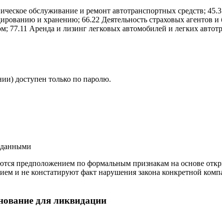
ническое обслуживание и ремонт автотранспортных средств; 45.
дированию и хранению; 66.22 Деятельность страховых агентов и 
 77.11 Аренда и лизинг легковых автомобилей и легких автот
ии) доступен только по паролю.
и данными
ются предположением по формальным признакам на основе откр
ием и не констатируют факт нарушения закона конкретной компа
нование для ликвидации