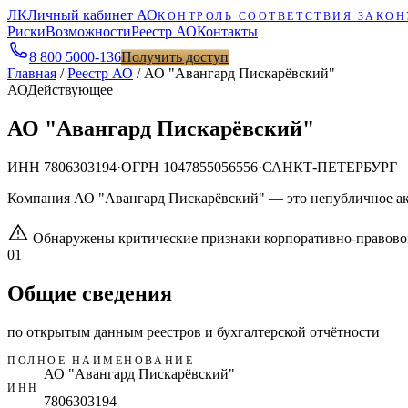
ЛК
Личный кабинет АО
КОНТРОЛЬ СООТВЕТСТВИЯ ЗАКОН
Риски
Возможности
Реестр АО
Контакты
8 800 5000-136
Получить доступ
Главная
/
Реестр АО
/
АО "Авангард Пискарёвский"
АО
Действующее
АО "Авангард Пискарёвский"
ИНН
7806303194
·
ОГРН
1047855056556
·
САНКТ-ПЕТЕРБУРГ
Компания АО "Авангард Пискарёвский" — это непубличное а
Обнаружены критические признаки корпоративно-правово
01
Общие сведения
по открытым данным реестров и бухгалтерской отчётности
ПОЛНОЕ НАИМЕНОВАНИЕ
АО "Авангард Пискарёвский"
ИНН
7806303194