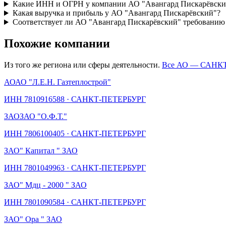
Какие ИНН и ОГРН у компании АО "Авангард Пискарёвски
Какая выручка и прибыль у АО "Авангард Пискарёвский"?
Соответствует ли АО "Авангард Пискарёвский" требованию 
Похожие компании
Из того же региона или сферы деятельности.
Все АО —
САНКТ
АО
АО "Л.Е.Н. Газтеплострой"
ИНН
7810916588
·
САНКТ-ПЕТЕРБУРГ
ЗАО
ЗАО "О.Ф.Т."
ИНН
7806100405
·
САНКТ-ПЕТЕРБУРГ
ЗАО
" Капитал " ЗАО
ИНН
7801049963
·
САНКТ-ПЕТЕРБУРГ
ЗАО
" Мдц - 2000 " ЗАО
ИНН
7801090584
·
САНКТ-ПЕТЕРБУРГ
ЗАО
" Ора " ЗАО