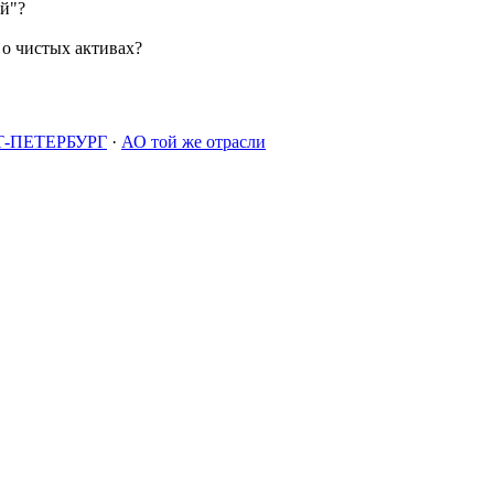
й"?
о чистых активах?
-ПЕТЕРБУРГ
·
АО той же отрасли