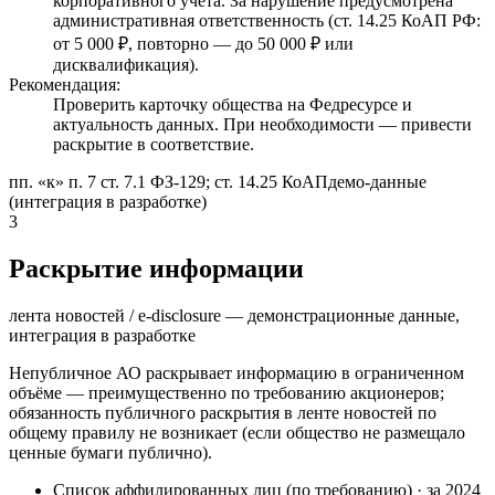
корпоративного учёта. За нарушение предусмотрена
административная ответственность (ст. 14.25 КоАП РФ:
от 5 000 ₽, повторно — до 50 000 ₽ или
дисквалификация).
Рекомендация:
Проверить карточку общества на Федресурсе и
актуальность данных. При необходимости — привести
раскрытие в соответствие.
пп. «к» п. 7 ст. 7.1 ФЗ-129; ст. 14.25 КоАП
демо-данные
(интеграция в разработке)
3
Раскрытие информации
лента новостей / e-disclosure — демонстрационные данные,
интеграция в разработке
Непубличное АО раскрывает информацию в ограниченном
объёме — преимущественно по требованию акционеров;
обязанность публичного раскрытия в ленте новостей по
общему правилу не возникает (если общество не размещало
ценные бумаги публично).
Список аффилированных лиц (по требованию)
·
за 2024