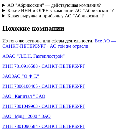
АО "Абрикоскин" — действующая компания?
Какие ИНН и ОГРН у компании АО "Абрикоскин"?
Какая выручка и прибыль у АО "Абрикоскин"?
Похожие компании
Из того же региона или сферы деятельности.
Все АО —
САНКТ-ПЕТЕРБУРГ
·
АО той же отрасли
АО
АО "Л.Е.Н. Газтеплострой"
ИНН
7810916588
·
САНКТ-ПЕТЕРБУРГ
ЗАО
ЗАО "О.Ф.Т."
ИНН
7806100405
·
САНКТ-ПЕТЕРБУРГ
ЗАО
" Капитал " ЗАО
ИНН
7801049963
·
САНКТ-ПЕТЕРБУРГ
ЗАО
" Мдц - 2000 " ЗАО
ИНН
7801090584
·
САНКТ-ПЕТЕРБУРГ