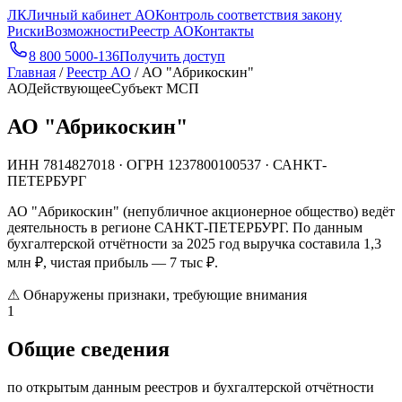
ЛК
Личный кабинет АО
Контроль соответствия закону
Риски
Возможности
Реестр АО
Контакты
8 800 5000-136
Получить доступ
Главная
/
Реестр АО
/
АО "Абрикоскин"
АО
Действующее
Субъект МСП
АО "Абрикоскин"
ИНН
7814827018
· ОГРН
1237800100537
· САНКТ-
ПЕТЕРБУРГ
АО "Абрикоскин" (непубличное акционерное общество) ведёт
деятельность в регионе САНКТ-ПЕТЕРБУРГ. По данным
бухгалтерской отчётности за 2025 год выручка составила 1,3
млн ₽, чистая прибыль — 7 тыс ₽.
⚠
Обнаружены признаки, требующие внимания
1
Общие сведения
по открытым данным реестров и бухгалтерской отчётности