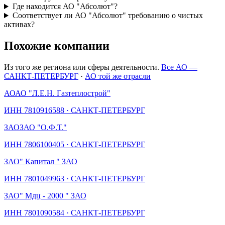
Где находится АО "Абсолют"?
Соответствует ли АО "Абсолют" требованию о чистых
активах?
Похожие компании
Из того же региона или сферы деятельности.
Все АО —
САНКТ-ПЕТЕРБУРГ
·
АО той же отрасли
АО
АО "Л.Е.Н. Газтеплострой"
ИНН
7810916588
·
САНКТ-ПЕТЕРБУРГ
ЗАО
ЗАО "О.Ф.Т."
ИНН
7806100405
·
САНКТ-ПЕТЕРБУРГ
ЗАО
" Капитал " ЗАО
ИНН
7801049963
·
САНКТ-ПЕТЕРБУРГ
ЗАО
" Мдц - 2000 " ЗАО
ИНН
7801090584
·
САНКТ-ПЕТЕРБУРГ