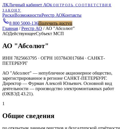
ЛК
Личный кабинет АО
КОНТРОЛЬ СООТВЕТСТВИЯ
ЗАКОНУ
Риски
Возможности
Реестр АО
Контакты
8 800 5000-136
Получить доступ
Главная
/
Реестр АО
/
АО "Абсолют"
АО
Действующее
Субъект МСП
АО "Абсолют"
ИНН
7825663795
· ОГРН
1037843017684
· САНКТ-
ПЕТЕРБУРГ
АО "Абсолют" — непубличное акционерное общество,
зарегистрированное в регионе САНКТ-ПЕТЕРБУРГ.
Директор — Фурман Алексей Юльевич. Основной вид
деятельности — производство электромонтажных работ
(ОКВЭД 43.21).
1
Общие сведения
по открытым данным реестров и бухгалтерской отчётности