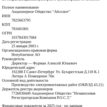
Полное наименование
Акционерное Общество "Абсолют"
ИНН
7825663795
КПП
781601001
ОГРН
1037843017684
Дата регистрации
25 января 2003 г.
Организационно-правовая форма
Непубличное АО
Руководитель
Директор — Фурман Алексей Юльевич
Юридический адрес
192288 Г.Санкт-Петербург Ул. Бухарестская Д.118 К.1
Литера А Помещение 70н
Основной вид деятельности
Производство электромонтажных работ (ОКВЭД 43.21)
Держатель реестра акционеров
7726030449 Акционерное Общество "Независимая
Регистраторская Компания Р.О.С.Т."
Финансовые показатели
за 2025 год
· по данным