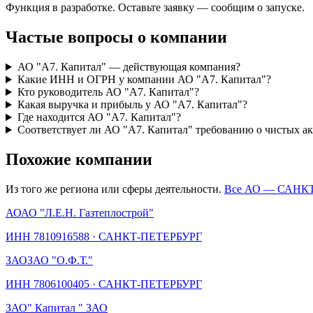
Функция в разработке. Оставьте заявку — сообщим о запуске.
Частые вопросы о компании
АО "А7. Капитал" — действующая компания?
Какие ИНН и ОГРН у компании АО "А7. Капитал"?
Кто руководитель АО "А7. Капитал"?
Какая выручка и прибыль у АО "А7. Капитал"?
Где находится АО "А7. Капитал"?
Соответствует ли АО "А7. Капитал" требованию о чистых а
Похожие компании
Из того же региона или сферы деятельности.
Все АО —
САНКТ
АО
АО "Л.Е.Н. Газтеплострой"
ИНН
7810916588
·
САНКТ-ПЕТЕРБУРГ
ЗАО
ЗАО "О.Ф.Т."
ИНН
7806100405
·
САНКТ-ПЕТЕРБУРГ
ЗАО
" Капитал " ЗАО