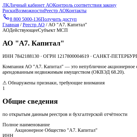
ЛК
Личный кабинет АО
Контроль соответствия закону
Риски
Возможности
Реестр АО
Контакты
8 800 5000-136
Получить доступ
Главная
/
Реестр АО
/
АО "А7. Капитал"
АО
Действующее
Субъект МСП
АО "А7. Капитал"
ИНН
7842188130
· ОГРН
1217800004619
· САНКТ-ПЕТЕРБУР
Компания АО "А7. Капитал" — это непубличное акционерное 
арендованным недвижимым имуществом (ОКВЭД 68.20).
⚠
Обнаружены признаки, требующие внимания
1
Общие сведения
по открытым данным реестров и бухгалтерской отчётности
Полное наименование
Акционерное Общество "А7. Капитал"
ИНН