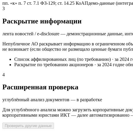
пп. «к» п. 7 ст. 7.1 ФЗ-129; ст. 14.25 КоАП
демо-данные (интегра
3
Раскрытие информации
лента новостей / e-disclosure — демонстрационные данные, инт
Непубличное АО раскрывает информацию в ограниченном объё
не возникает (если общество не размещало ценные бумаги публ
Список аффилированных лиц (по требованию)
·
за 2024 
Раскрытие по требованию акционеров
·
за 2024 год
не об
4
Расширенная проверка
углублённый анализ документов — в разработке
Для углублённого анализа можно загрузить корпоративные док
корпоративными юристами ИКТ — далее автоматизированно — н
Проверить другие данные