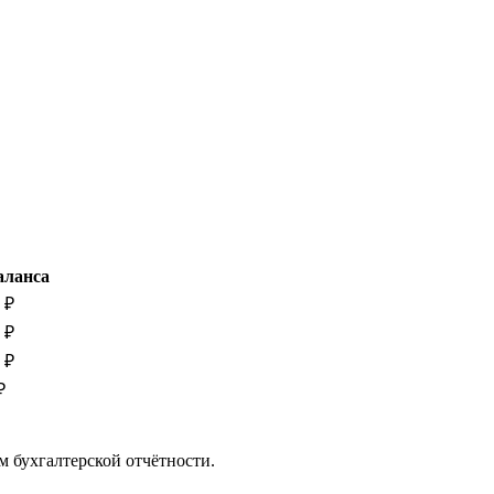
аланса
 ₽
 ₽
 ₽
₽
м бухгалтерской отчётности.