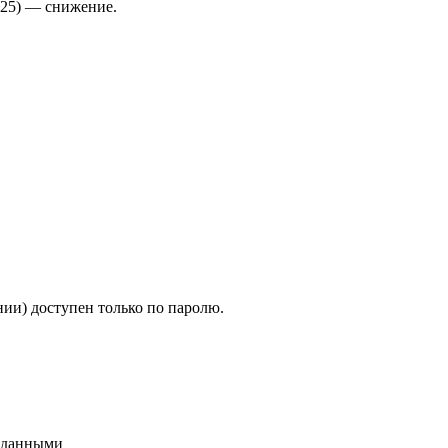
25)
—
снижение
.
ии) доступен только по паролю.
и данными