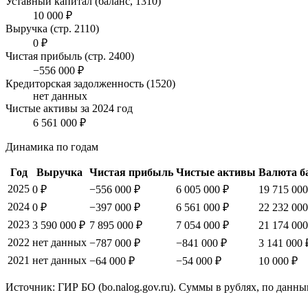
Уставный капитал (баланс, 1310)
10 000 ₽
Выручка (стр. 2110)
0 ₽
Чистая прибыль (стр. 2400)
−556 000 ₽
Кредиторская задолженность (1520)
нет данных
Чистые активы за 2024 год
6 561 000 ₽
Динамика по годам
Год
Выручка
Чистая прибыль
Чистые активы
Валюта б
2025
0 ₽
−556 000 ₽
6 005 000 ₽
19 715 000
2024
0 ₽
−397 000 ₽
6 561 000 ₽
22 232 000
2023
3 590 000 ₽
7 895 000 ₽
7 054 000 ₽
21 174 000
2022
нет данных
−787 000 ₽
−841 000 ₽
3 141 000 
2021
нет данных
−64 000 ₽
−54 000 ₽
10 000 ₽
Источник: ГИР БО (bo.nalog.gov.ru). Суммы в рублях, по данны