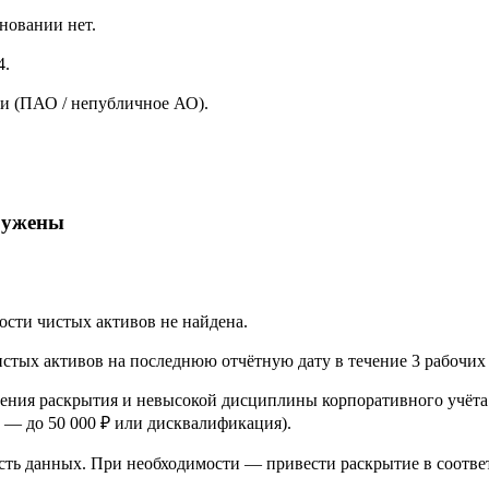
новании нет.
4.
и (ПАО / непубличное АО).
аружены
ти чистых активов не найдена.
тых активов на последнюю отчётную дату в течение 3 рабочих дне
ения раскрытия и невысокой дисциплины корпоративного учёта
о — до 50 000 ₽ или дисквалификация).
сть данных. При необходимости — привести раскрытие в соотве