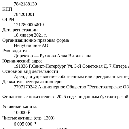
7842188130
КПП
784201001
ОГРН
1217800004619
Дата регистрации
18 января 2021 г.
Организационно-правовая форма
Непубличное АО
Руководитель
Директор — Рухлова Алла Витальевна
Юридический адрес
191036 Г.Санкт-Петербург Ул. 3-Я Советская Д. 7 Литера
Основной вид деятельности
Аренда и управление собственным или арендованным 
Держатель реестра акционеров
7707179242 Акционерное Общество "Регистраторское Об
Финансовые показатели
за 2025 год
· по данным бухгалтерской
Уставный капитал
10 000 ₽
Чистые активы (стр. 1300)
6 005 000 ₽