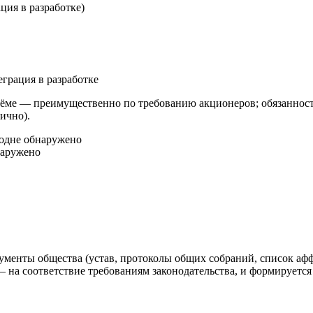
ция в разработке)
еграция в разработке
ме — преимущественно по требованию акционеров; обязанность
ично).
год
не обнаружено
наружено
ументы общества (устав, протоколы общих собраний, список аф
а соответствие требованиям законодательства, и формируется 