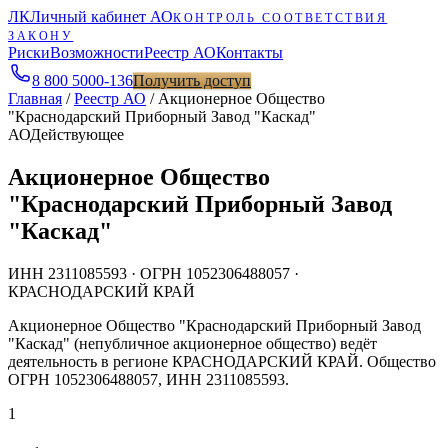
ЛК
Личный кабинет АО
КОНТРОЛЬ СООТВЕТСТВИЯ
ЗАКОНУ
Риски
Возможности
Реестр АО
Контакты
8 800 5000-136
Получить доступ
Главная
/
Реестр АО
/
Акционерное Общество
"Краснодарский Приборный Завод "Каскад"
АО
Действующее
Акционерное Общество
"Краснодарский Приборный Завод
"Каскад"
ИНН
2311085593
· ОГРН
1052306488057
·
КРАСНОДАРСКИЙ КРАЙ
Акционерное Общество "Краснодарский Приборный Завод
"Каскад" (непубличное акционерное общество) ведёт
деятельность в регионе КРАСНОДАРСКИЙ КРАЙ. Общество
ОГРН 1052306488057, ИНН 2311085593.
1