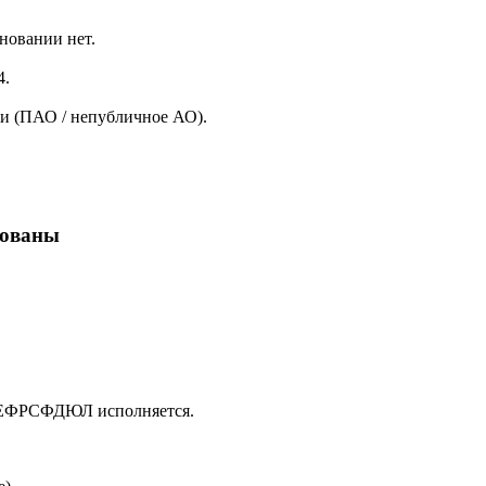
новании нет.
4.
и (ПАО / непубличное АО).
кованы
в ЕФРСФДЮЛ исполняется.