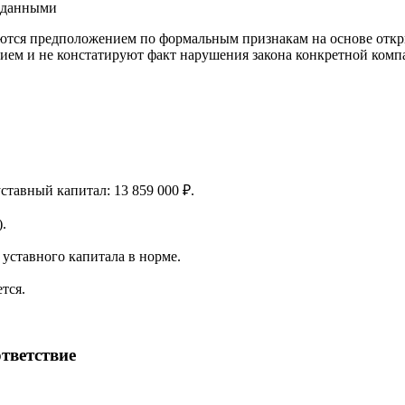
и данными
ются предположением по формальным признакам на основе откр
ием и не констатируют факт нарушения закона конкретной компа
уставный капитал: 13 859 000 ₽.
.
уставного капитала в норме.
тся.
тветствие