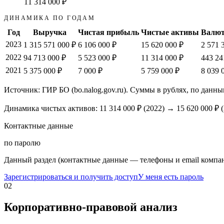
11 314 000 ₽
ДИНАМИКА ПО ГОДАМ
Год
Выручка
Чистая прибыль
Чистые активы
Валют
2023
1 315 571 000 ₽
6 106 000 ₽
15 620 000 ₽
2 571 
2022
94 713 000 ₽
5 523 000 ₽
11 314 000 ₽
443 24
2021
5 375 000 ₽
7 000 ₽
5 759 000 ₽
8 039 
Источник: ГИР БО (bo.nalog.gov.ru). Суммы в рублях, по данны
Динамика чистых активов:
11 314 000 ₽
(
2022
) →
15 620 000 ₽
(
Контактные данные
по паролю
Данный раздел (контактные данные — телефоны и email компан
Зарегистрироваться и получить доступ
У меня есть пароль
02
Корпоративно-правовой анализ