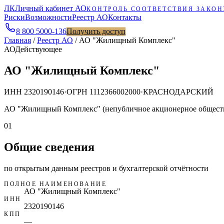
ЛК
Личный кабинет АО
КОНТРОЛЬ СООТВЕТСТВИЯ ЗАКОН
Риски
Возможности
Реестр АО
Контакты
8 800 5000-136
Получить доступ
Главная
/
Реестр АО
/
АО "Жилищный Комплекс"
АО
Действующее
АО "Жилищный Комплекс"
ИНН
2320190146
·
ОГРН
1112366002000
·
КРАСНОДАРСКИЙ
АО "Жилищный Комплекс" (непубличное акционерное общест
01
Общие сведения
по открытым данным реестров и бухгалтерской отчётности
ПОЛНОЕ НАИМЕНОВАНИЕ
АО "Жилищный Комплекс"
ИНН
2320190146
КПП
—