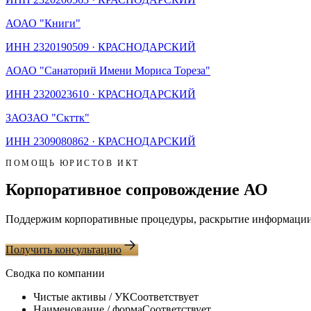
АО
АО "Книги"
ИНН
2320190509
·
КРАСНОДАРСКИЙ
АО
АО "Санаторий Имени Мориса Тореза"
ИНН
2320023610
·
КРАСНОДАРСКИЙ
ЗАО
ЗАО "Скттк"
ИНН
2309080862
·
КРАСНОДАРСКИЙ
ПОМОЩЬ ЮРИСТОВ ИКТ
Корпоративное сопровождение АО
Поддержим корпоративные процедуры, раскрытие информации 
Получить консультацию
Сводка по компании
Чистые активы / УК
Соответствует
Наименование / форма
Соответствует