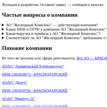
Функция в разработке. Оставьте заявку — сообщим о запуске.
Частые вопросы о компании
АО "Жилищный Комплекс" — действующая компания?
Какие ИНН и ОГРН у компании АО "Жилищный Комплекс"
Какая выручка и прибыль у АО "Жилищный Комплекс"?
Соответствует ли АО "Жилищный Комплекс" требованию о 
Похожие компании
Из того же региона или сферы деятельности.
Все АО —
КРАС
АО
АО "Армавирский Хлебопродукт"
ИНН
2302010672
·
КРАСНОДАРСКИЙ
АО
АО "Дилуч"
ИНН
2301010750
·
КРАСНОДАРСКИЙ
АО
АО "Импетус-Х"
ИНН
2320200563
·
КРАСНОДАРСКИЙ