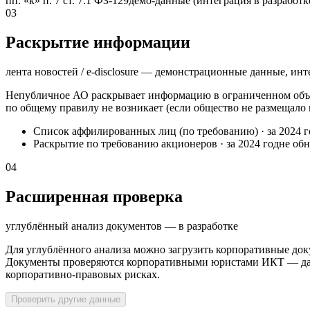
пп. «к» п. 7 ст. 7.1 ФЗ-129
демо-данные (интеграция в разработк
03
Раскрытие информации
лента новостей / e-disclosure — демонстрационные данные, инт
Непубличное АО раскрывает информацию в ограниченном объё
по общему правилу не возникает (если общество не размещало
Список аффилированных лиц (по требованию)
·
за 2024 
Раскрытие по требованию акционеров
·
за 2024 год
не об
04
Расширенная проверка
углублённый анализ документов — в разработке
Для углублённого анализа можно загрузить корпоративные док
Документы проверяются корпоративными юристами ИКТ — далее
корпоративно-правовых рисках.
Проверить другие данные