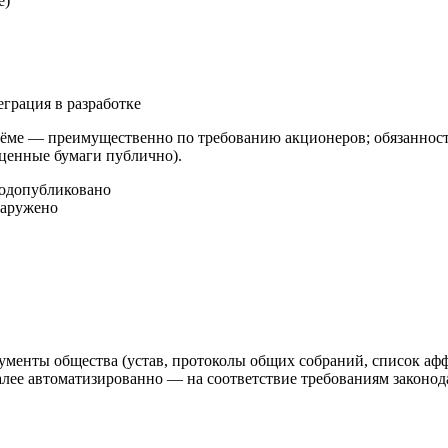
е)
еграция в разработке
ме — преимущественно по требованию акционеров; обязанность
 ценные бумаги публично).
год
опубликовано
наружено
ументы общества (устав, протоколы общих собраний, список аф
 автоматизированно — на соответствие требованиям законодат