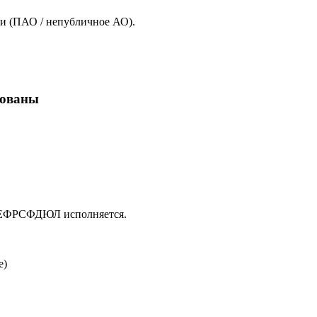
и (ПАО / непубличное АО).
кованы
в ЕФРСФДЮЛ исполняется.
е)