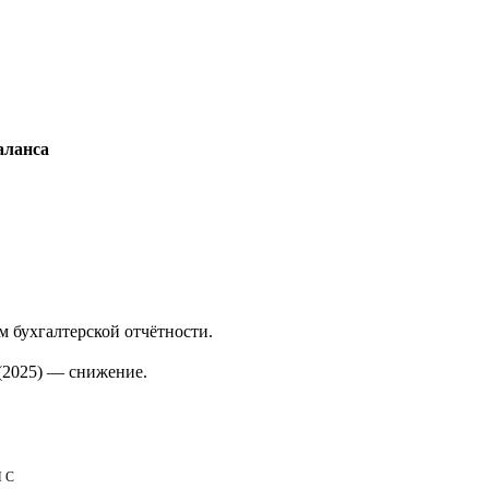
аланса
м бухгалтерской отчётности.
(2025)
—
снижение
.
НС