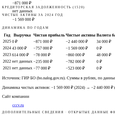
−871 000 ₽
КРЕДИТОРСКАЯ ЗАДОЛЖЕННОСТЬ (1520)
нет данных
ЧИСТЫЕ АКТИВЫ ЗА 2024 ГОД
−1 569 000 ₽
ДИНАМИКА ПО ГОДАМ
Год
Выручка
Чистая прибыль
Чистые активы
Валюта б
2025
0 ₽
−871 000 ₽
−2 440 000 ₽
34 000 ₽
2024
43 000 ₽
−757 000 ₽
−1 569 000 ₽
0 ₽
2023
614 000 ₽
−78 000 ₽
−860 000 ₽
48 000 ₽
2022
нет данных
−235 000 ₽
−782 000 ₽
0 ₽
2021
нет данных
−77 000 ₽
−523 000 ₽
0 ₽
Источник: ГИР БО (bo.nalog.gov.ru). Суммы в рублях, по данны
Динамика чистых активов:
−1 569 000 ₽
(
2024
) →
−2 440 000 ₽
Сайт компании
cccv.ru
ДОПОЛНИТЕЛЬНЫЕ СВЕДЕНИЯ · ОТКРЫТЫЕ ДАННЫЕ Ф