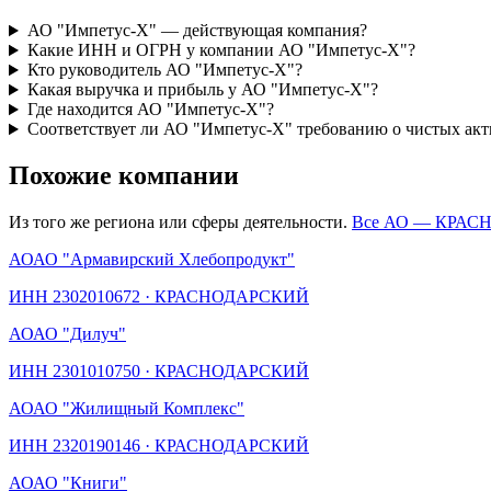
АО "Импетус-Х" — действующая компания?
Какие ИНН и ОГРН у компании АО "Импетус-Х"?
Кто руководитель АО "Импетус-Х"?
Какая выручка и прибыль у АО "Импетус-Х"?
Где находится АО "Импетус-Х"?
Соответствует ли АО "Импетус-Х" требованию о чистых акт
Похожие компании
Из того же региона или сферы деятельности.
Все АО —
КРАС
АО
АО "Армавирский Хлебопродукт"
ИНН
2302010672
·
КРАСНОДАРСКИЙ
АО
АО "Дилуч"
ИНН
2301010750
·
КРАСНОДАРСКИЙ
АО
АО "Жилищный Комплекс"
ИНН
2320190146
·
КРАСНОДАРСКИЙ
АО
АО "Книги"