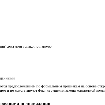
ии) доступен только по паролю.
и данными
ются предположением по формальным признакам на основе откр
ием и не констатируют факт нарушения закона конкретной компа
нование для ликвидации