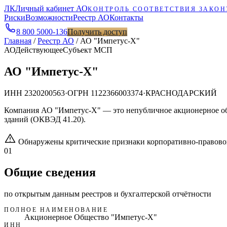
ЛК
Личный кабинет АО
КОНТРОЛЬ СООТВЕТСТВИЯ ЗАКОН
Риски
Возможности
Реестр АО
Контакты
8 800 5000-136
Получить доступ
Главная
/
Реестр АО
/
АО "Импетус-Х"
АО
Действующее
Субъект МСП
АО "Импетус-Х"
ИНН
2320200563
·
ОГРН
1122366003374
·
КРАСНОДАРСКИЙ
Компания АО "Импетус-Х" — это непубличное акционерное 
зданий (ОКВЭД 41.20).
Обнаружены критические признаки корпоративно-правово
01
Общие сведения
по открытым данным реестров и бухгалтерской отчётности
ПОЛНОЕ НАИМЕНОВАНИЕ
Акционерное Общество "Импетус-Х"
ИНН