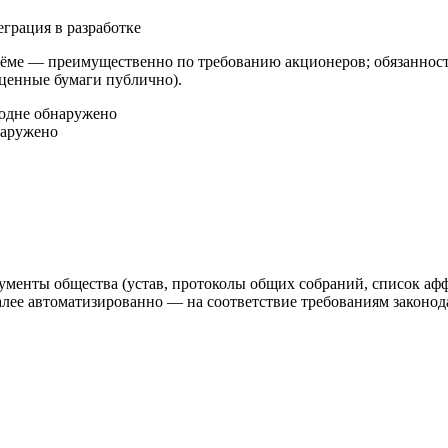
еграция в разработке
ме — преимущественно по требованию акционеров; обязанность
 ценные бумаги публично).
год
не обнаружено
наружено
ументы общества (устав, протоколы общих собраний, список аф
 автоматизированно — на соответствие требованиям законодат