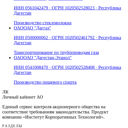
ИНН
0561042479
· ОГРН
1020502528023
· Республика
Дагестан
Производство стекловолокна
ОАО
ОАО "Даггаз"
ИНН
0500000062
· ОГРН
1020502461792
· Республика
Дагестан
Транспортирование по трубопроводам газа
ОАО
ОАО "Дагестан-Этанол"
ИНН
0541008470
· ОГРН
1020502528408
· Республика
Дагестан
Производство пищевого спирта
ЛК
Личный кабинет АО
Единый сервис контроля акционерного общества на
соответствие требованиям законодательства. Продукт
компании «
Институт Корпоративных Технологий
».
РАЗДЕЛЫ