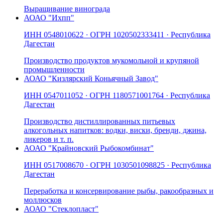
Выращивание винограда
АО
АО "Ихпп"
ИНН
0548010622
· ОГРН
1020502333411
· Республика
Дагестан
Производство продуктов мукомольной и крупяной
промышленности
АО
АО "Кизлярский Коньячный Завод"
ИНН
0547011052
· ОГРН
1180571001764
· Республика
Дагестан
Производство дистиллированных питьевых
алкогольных напитков: водки, виски, бренди, джина,
ликеров и т. п.
АО
АО "Крайновский Рыбокомбинат"
ИНН
0517008670
· ОГРН
1030501098825
· Республика
Дагестан
Переработка и консервирование рыбы, ракообразных и
моллюсков
АО
АО "Стеклопласт"