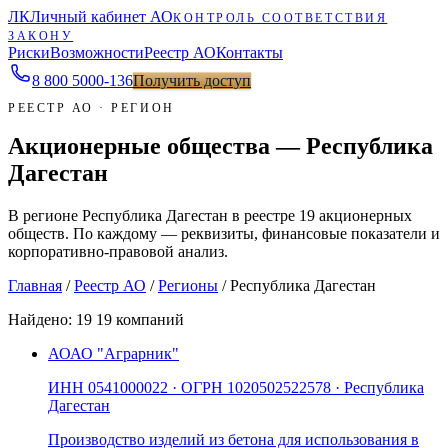
ЛК
Личный кабинет АО
КОНТРОЛЬ СООТВЕТСТВИЯ
ЗАКОНУ
Риски
Возможности
Реестр АО
Контакты
8 800 5000-136
Получить доступ
РЕЕСТР АО · РЕГИОН
Акционерные общества — Республика
Дагестан
В регионе Республика Дагестан в реестре 19 акционерных
обществ. По каждому — реквизиты, финансовые показатели и
корпоративно-правовой анализ.
Главная
/
Реестр АО
/
Регионы
/
Республика Дагестан
Найдено:
19
19 компаний
АО
АО "Аграрник"
ИНН
0541000022
· ОГРН
1020502522578
· Республика
Дагестан
Производство изделий из бетона для использования в