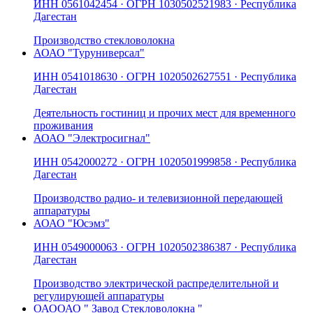
ИНН
0561042454
· ОГРН
1030502521983
· Республика
Дагестан
Производство стекловолокна
АО
АО "Туруниверсал"
ИНН
0541018630
· ОГРН
1020502627551
· Республика
Дагестан
Деятельность гостиниц и прочих мест для временного
проживания
АО
АО "Электросигнал"
ИНН
0542000272
· ОГРН
1020501999858
· Республика
Дагестан
Производство радио- и телевизионной передающей
аппаратуры
АО
АО "Юсэмз"
ИНН
0549000063
· ОГРН
1020502386387
· Республика
Дагестан
Производство электрической распределительной и
регулирующей аппаратуры
ОАО
ОАО " Завод Стекловолокна "