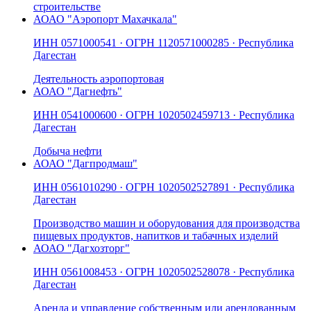
строительстве
АО
АО "Аэропорт Махачкала"
ИНН
0571000541
· ОГРН
1120571000285
· Республика
Дагестан
Деятельность аэропортовая
АО
АО "Дагнефть"
ИНН
0541000600
· ОГРН
1020502459713
· Республика
Дагестан
Добыча нефти
АО
АО "Дагпродмаш"
ИНН
0561010290
· ОГРН
1020502527891
· Республика
Дагестан
Производство машин и оборудования для производства
пищевых продуктов, напитков и табачных изделий
АО
АО "Дагхозторг"
ИНН
0561008453
· ОГРН
1020502528078
· Республика
Дагестан
Аренда и управление собственным или арендованным