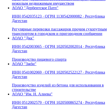
нежилым недвижимым имуществом
АО
АО "Дербентское Патп"
ИНН
0542035123
· ОГРН
1130542000082
· Республика
Дагестан
Регулярные перевозки пассажиров прочим сухопутным
транспортом в городском и пригородном сообщении
АО
АО "Дкк"
ИНН
0542003065
· ОГРН
1020502002014
· Республика
Дагестан
Производство пищевого спирта
АО
АО "Зжби"
ИНН
0541002069
· ОГРН
1020502522127
· Республика
Дагестан
Производство изделий из бетона для использования в
строительстве
АО
АО "Им. Н. Алиева"
ИНН
0512002579
· ОГРН
1020500865274
· Республика
Дагестан