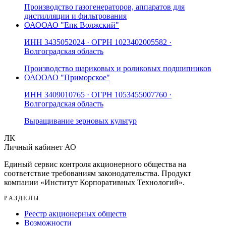
Производство газогенераторов, аппаратов для
дистилляции и фильтрования
ОАО
ОАО "Епк Волжский"
ИНН
3435052024
· ОГРН
1023402005582
·
Волгоградская область
Производство шариковых и роликовых подшипников
ОАО
ОАО "Приморское"
ИНН
3409010765
· ОГРН
1053455007760
·
Волгоградская область
Выращивание зерновых культур
ЛК
Личный кабинет АО
Единый сервис контроля акционерного общества на
соответствие требованиям законодательства. Продукт
компании «
Институт Корпоративных Технологий
».
РАЗДЕЛЫ
Реестр акционерных обществ
Возможности