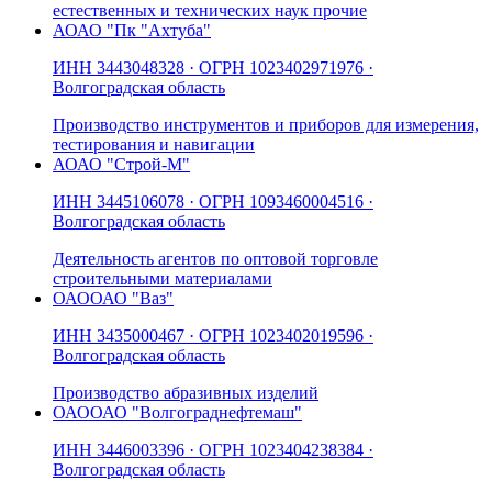
естественных и технических наук прочие
АО
АО "Пк "Ахтуба"
ИНН
3443048328
· ОГРН
1023402971976
·
Волгоградская область
Производство инструментов и приборов для измерения,
тестирования и навигации
АО
АО "Строй-М"
ИНН
3445106078
· ОГРН
1093460004516
·
Волгоградская область
Деятельность агентов по оптовой торговле
строительными материалами
ОАО
ОАО "Ваз"
ИНН
3435000467
· ОГРН
1023402019596
·
Волгоградская область
Производство абразивных изделий
ОАО
ОАО "Волгограднефтемаш"
ИНН
3446003396
· ОГРН
1023404238384
·
Волгоградская область