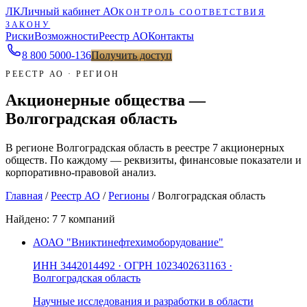
ЛК
Личный кабинет АО
КОНТРОЛЬ СООТВЕТСТВИЯ
ЗАКОНУ
Риски
Возможности
Реестр АО
Контакты
8 800 5000-136
Получить доступ
РЕЕСТР АО · РЕГИОН
Акционерные общества —
Волгоградская область
В регионе Волгоградская область в реестре 7 акционерных
обществ. По каждому — реквизиты, финансовые показатели и
корпоративно-правовой анализ.
Главная
/
Реестр АО
/
Регионы
/
Волгоградская область
Найдено:
7
7 компаний
АО
АО "Вниктинефтехимоборудование"
ИНН
3442014492
· ОГРН
1023402631163
·
Волгоградская область
Научные исследования и разработки в области