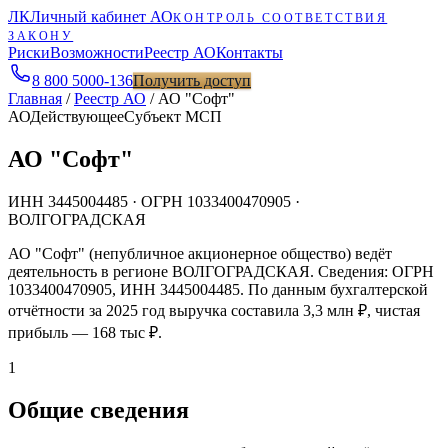
ЛК
Личный кабинет АО
КОНТРОЛЬ СООТВЕТСТВИЯ
ЗАКОНУ
Риски
Возможности
Реестр АО
Контакты
8 800 5000-136
Получить доступ
Главная
/
Реестр АО
/
АО "Софт"
АО
Действующее
Субъект МСП
АО "Софт"
ИНН
3445004485
· ОГРН
1033400470905
·
ВОЛГОГРАДСКАЯ
АО "Софт" (непубличное акционерное общество) ведёт
деятельность в регионе ВОЛГОГРАДСКАЯ. Сведения: ОГРН
1033400470905, ИНН 3445004485. По данным бухгалтерской
отчётности за 2025 год выручка составила 3,3 млн ₽, чистая
прибыль — 168 тыс ₽.
1
Общие сведения