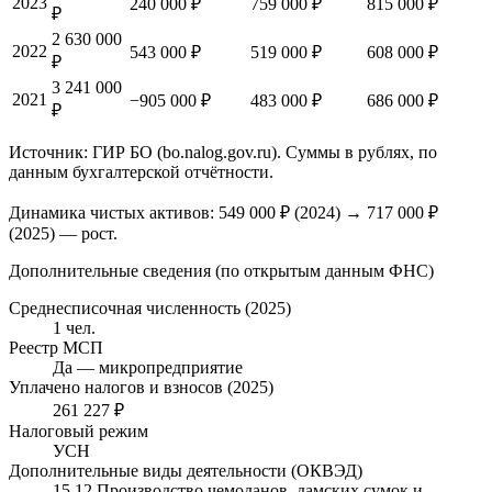
2023
240 000 ₽
759 000 ₽
815 000 ₽
₽
2 630 000
2022
543 000 ₽
519 000 ₽
608 000 ₽
₽
3 241 000
2021
−905 000 ₽
483 000 ₽
686 000 ₽
₽
Источник: ГИР БО (bo.nalog.gov.ru). Суммы в рублях, по
данным бухгалтерской отчётности.
Динамика чистых активов:
549 000 ₽
(
2024
) →
717 000 ₽
(2025)
—
рост
.
Дополнительные сведения (по открытым данным ФНС)
Среднесписочная численность (2025)
1 чел.
Реестр МСП
Да — микропредприятие
Уплачено налогов и взносов (2025)
261 227 ₽
Налоговый режим
УСН
Дополнительные виды деятельности (ОКВЭД)
15.12 Производство чемоданов, дамских сумок и