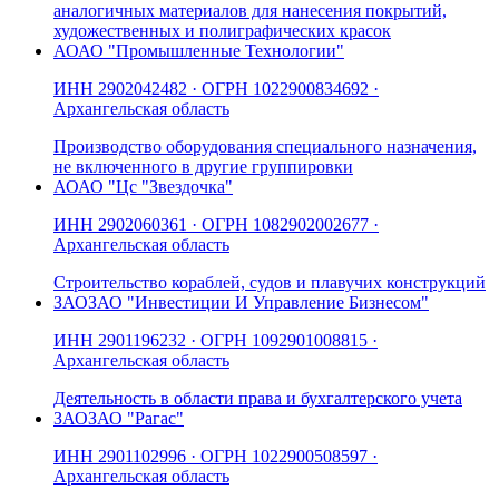
аналогичных материалов для нанесения покрытий,
художественных и полиграфических красок
АО
АО "Промышленные Технологии"
ИНН
2902042482
· ОГРН
1022900834692
·
Архангельская область
Производство оборудования специального назначения,
не включенного в другие группировки
АО
АО "Цс "Звездочка"
ИНН
2902060361
· ОГРН
1082902002677
·
Архангельская область
Строительство кораблей, судов и плавучих конструкций
ЗАО
ЗАО "Инвестиции И Управление Бизнесом"
ИНН
2901196232
· ОГРН
1092901008815
·
Архангельская область
Деятельность в области права и бухгалтерского учета
ЗАО
ЗАО "Рагас"
ИНН
2901102996
· ОГРН
1022900508597
·
Архангельская область