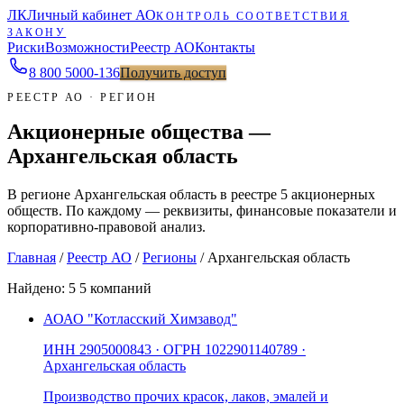
ЛК
Личный кабинет АО
КОНТРОЛЬ СООТВЕТСТВИЯ
ЗАКОНУ
Риски
Возможности
Реестр АО
Контакты
8 800 5000-136
Получить доступ
РЕЕСТР АО · РЕГИОН
Акционерные общества —
Архангельская область
В регионе Архангельская область в реестре 5 акционерных
обществ. По каждому — реквизиты, финансовые показатели и
корпоративно-правовой анализ.
Главная
/
Реестр АО
/
Регионы
/
Архангельская область
Найдено:
5
5 компаний
АО
АО "Котласский Химзавод"
ИНН
2905000843
· ОГРН
1022901140789
·
Архангельская область
Производство прочих красок, лаков, эмалей и