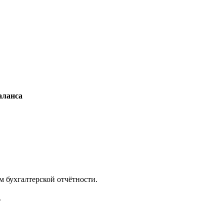
аланса
м бухгалтерской отчётности.
.