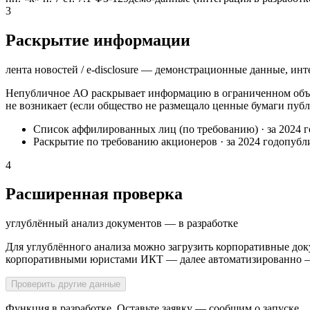
3
Раскрытие информации
лента новостей / e-disclosure — демонстрационные данные, инт
Непубличное АО раскрывает информацию в ограниченном объё
не возникает (если общество не размещало ценные бумаги публ
Список аффилированных лиц (по требованию)
·
за 2024 
Раскрытие по требованию акционеров
·
за 2024 год
опубл
4
Расширенная проверка
углублённый анализ документов — в разработке
Для углублённого анализа можно загрузить корпоративные док
корпоративными юристами ИКТ — далее автоматизированно — н
Проверить другие данные
Функция в разработке. Оставьте заявку — сообщим о запуске.