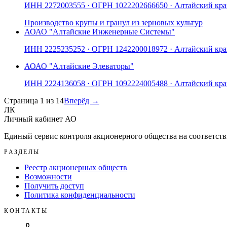
ИНН
2272003555
· ОГРН
1022202666650
· Алтайский кр
Производство крупы и гранул из зерновых культур
АО
АО "Алтайские Инженерные Системы"
ИНН
2225235252
· ОГРН
1242200018972
· Алтайский кр
АО
АО "Алтайские Элеваторы"
ИНН
2224136058
· ОГРН
1092224005488
· Алтайский кр
Страница
1
из
14
Вперёд →
ЛК
Личный кабинет АО
Единый сервис контроля акционерного общества на соответств
РАЗДЕЛЫ
Реестр акционерных обществ
Возможности
Получить доступ
Политика конфиденциальности
КОНТАКТЫ