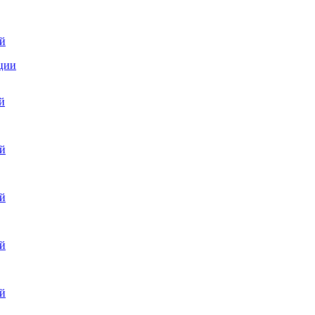
ай
ции
й
ай
ай
ай
ай