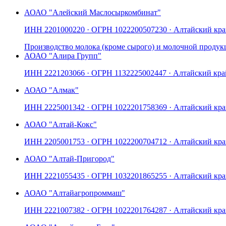
АО
АО "Алейский Маслосыркомбинат"
ИНН
2201000220
· ОГРН
1022200507230
· Алтайский кр
Производство молока (кроме сырого) и молочной продук
АО
АО "Алира Групп"
ИНН
2221203066
· ОГРН
1132225002447
· Алтайский кра
АО
АО "Алмак"
ИНН
2225001342
· ОГРН
1022201758369
· Алтайский кр
АО
АО "Алтай-Кокс"
ИНН
2205001753
· ОГРН
1022200704712
· Алтайский кр
АО
АО "Алтай-Пригород"
ИНН
2221055435
· ОГРН
1032201865255
· Алтайский кр
АО
АО "Алтайагропроммаш"
ИНН
2221007382
· ОГРН
1022201764287
· Алтайский кр