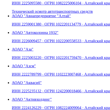
ИНН
2225095580
· ОГРН
1082225006104
· Алтайский кр
Технический осмотр автотранспортных средств
АО
АО "Авиапредприятие "Алтай"
ИНН
2259001380
· ОГРН
1022201134779
· Алтайский кра
АО
АО "Автоколонна 1932"
ИНН
2226009457
· ОГРН
1022200558533
· Алтайский кр
АО
АО "Аза"
ИНН
2225003220
· ОГРН
1022201759470
· Алтайский кр
АО
АО "Азсм"
ИНН
2222789799
· ОГРН
1102223007468
· Алтайский кра
АО
АО "Аквасиб"
ИНН
2225235132
· ОГРН
1242200018466
· Алтайский кр
АО
АО "Активхолдинг"
ИНН
2224126229
· ОГРН
1082224009064
· Алтайский кр