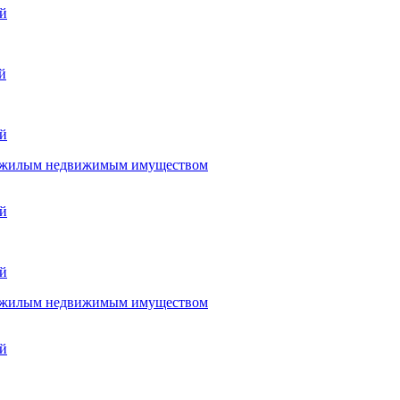
ай
й
ай
нежилым недвижимым имуществом
ай
ай
нежилым недвижимым имуществом
ай