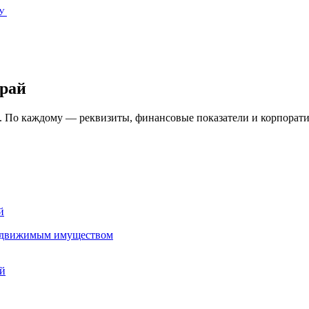
У
рай
. По каждому — реквизиты, финансовые показатели и корпорати
й
недвижимым имуществом
ай