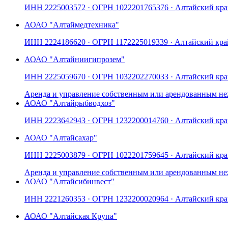
ИНН
2225003572
· ОГРН
1022201765376
· Алтайский кр
АО
АО "Алтаймедтехника"
ИНН
2224186620
· ОГРН
1172225019339
· Алтайский кра
АО
АО "Алтайниигипрозем"
ИНН
2225059670
· ОГРН
1032202270033
· Алтайский кр
Аренда и управление собственным или арендованным 
АО
АО "Алтайрыбводхоз"
ИНН
2223642943
· ОГРН
1232200014760
· Алтайский кр
АО
АО "Алтайсахар"
ИНН
2225003879
· ОГРН
1022201759645
· Алтайский кр
Аренда и управление собственным или арендованным 
АО
АО "Алтайсибинвест"
ИНН
2221260353
· ОГРН
1232200020964
· Алтайский кр
АО
АО "Алтайская Крупа"