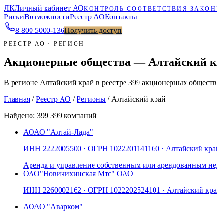
ЛК
Личный кабинет АО
КОНТРОЛЬ СООТВЕТСТВИЯ ЗАКОН
Риски
Возможности
Реестр АО
Контакты
8 800 5000-136
Получить доступ
РЕЕСТР АО · РЕГИОН
Акционерные общества — Алтайский к
В регионе Алтайский край в реестре 399 акционерных обществ
Главная
/
Реестр АО
/
Регионы
/
Алтайский край
Найдено:
399
399 компаний
АО
АО "Алтай-Лада"
ИНН
2222005500
· ОГРН
1022201141160
· Алтайский кра
Аренда и управление собственным или арендованным 
ОАО
"Новичихинская Мтс" ОАО
ИНН
2260002162
· ОГРН
1022202524101
· Алтайский кр
АО
АО "Аварком"