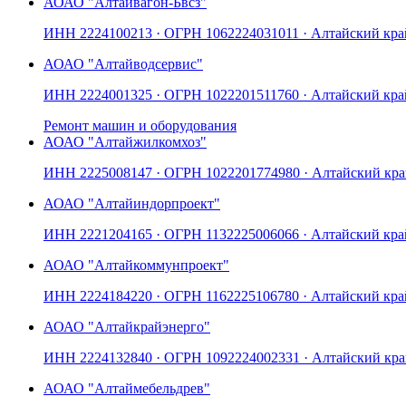
АО
АО "Алтайвагон-Бвсз"
ИНН
2224100213
· ОГРН
1062224031011
· Алтайский кра
АО
АО "Алтайводсервис"
ИНН
2224001325
· ОГРН
1022201511760
· Алтайский кра
Ремонт машин и оборудования
АО
АО "Алтайжилкомхоз"
ИНН
2225008147
· ОГРН
1022201774980
· Алтайский кр
АО
АО "Алтайиндорпроект"
ИНН
2221204165
· ОГРН
1132225006066
· Алтайский кра
АО
АО "Алтайкоммунпроект"
ИНН
2224184220
· ОГРН
1162225106780
· Алтайский кра
АО
АО "Алтайкрайэнерго"
ИНН
2224132840
· ОГРН
1092224002331
· Алтайский кр
АО
АО "Алтаймебельдрев"