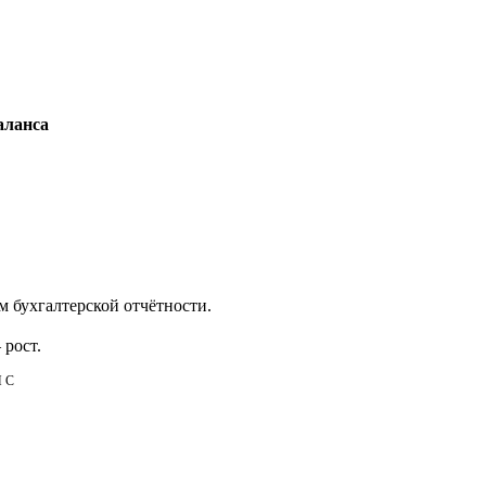
аланса
м бухгалтерской отчётности.
—
рост
.
НС