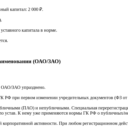
вный капитал: 2 000 ₽.
.
уставного капитала в норме.
тся.
наименовании (ОАО/ЗАО)
а ОАО/ЗАО упразднено.
ГК РФ при первом изменении учредительных документов (ФЗ от 05
убличными (ПАО) и непубличными. Специальная перерегистрация
яло устав. К нему уже применяются нормы ГК РФ о публичных/
ой корпоративной активности. При любом регистрационном дейст