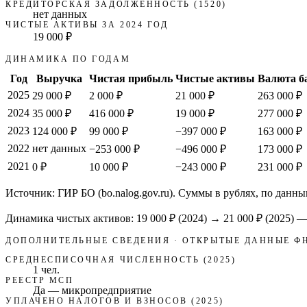
КРЕДИТОРСКАЯ ЗАДОЛЖЕННОСТЬ (1520)
нет данных
ЧИСТЫЕ АКТИВЫ ЗА 2024 ГОД
19 000 ₽
ДИНАМИКА ПО ГОДАМ
Год
Выручка
Чистая прибыль
Чистые активы
Валюта б
2025
29 000 ₽
2 000 ₽
21 000 ₽
263 000 ₽
2024
35 000 ₽
416 000 ₽
19 000 ₽
277 000 ₽
2023
124 000 ₽
99 000 ₽
−397 000 ₽
163 000 ₽
2022
нет данных
−253 000 ₽
−496 000 ₽
173 000 ₽
2021
0 ₽
10 000 ₽
−243 000 ₽
231 000 ₽
Источник: ГИР БО (bo.nalog.gov.ru). Суммы в рублях, по данны
Динамика чистых активов:
19 000 ₽
(
2024
) →
21 000 ₽
(2025)
ДОПОЛНИТЕЛЬНЫЕ СВЕДЕНИЯ · ОТКРЫТЫЕ ДАННЫЕ Ф
СРЕДНЕСПИСОЧНАЯ ЧИСЛЕННОСТЬ (2025)
1 чел.
РЕЕСТР МСП
Да — микропредприятие
УПЛАЧЕНО НАЛОГОВ И ВЗНОСОВ (2025)