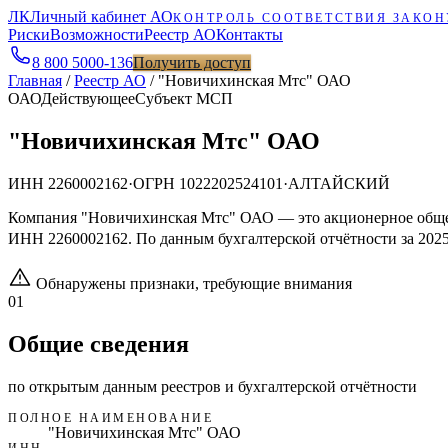
ЛК
Личный кабинет АО
КОНТРОЛЬ СООТВЕТСТВИЯ ЗАКОН
Риски
Возможности
Реестр АО
Контакты
8 800 5000-136
Получить доступ
Главная
/
Реестр АО
/
"Новичихинская Мтс" ОАО
ОАО
Действующее
Субъект МСП
"Новичихинская Мтс" ОАО
ИНН
2260002162
·
ОГРН
1022202524101
·
АЛТАЙСКИЙ
Компания "Новичихинская Мтс" ОАО — это акционерное общ
ИНН 2260002162. По данным бухгалтерской отчётности за 2025 
Обнаружены признаки, требующие внимания
01
Общие сведения
по открытым данным реестров и бухгалтерской отчётности
ПОЛНОЕ НАИМЕНОВАНИЕ
"Новичихинская Мтс" ОАО
ИНН