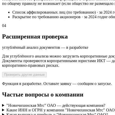
по общему правилу не возникает (если общество не размещало
Список аффилированных лиц (по требованию)
·
за 2024 
Раскрытие по требованию акционеров
·
за 2024 год
не об
04
Расширенная проверка
углублённый анализ документов — в разработке
Для углублённого анализа можно загрузить корпоративные док
Документы проверяются корпоративными юристами ИКТ — далее
корпоративно-правовых рисках.
Проверить другие данные
Функция в разработке. Оставьте заявку — сообщим о запуске.
Частые вопросы о компании
"Новичихинская Мтс" ОАО — действующая компания?
Какие ИНН и ОГРН у компании "Новичихинская Мтс" ОАО
Какая выручка и прибыль у "Новичихинская Мтс" ОАО?