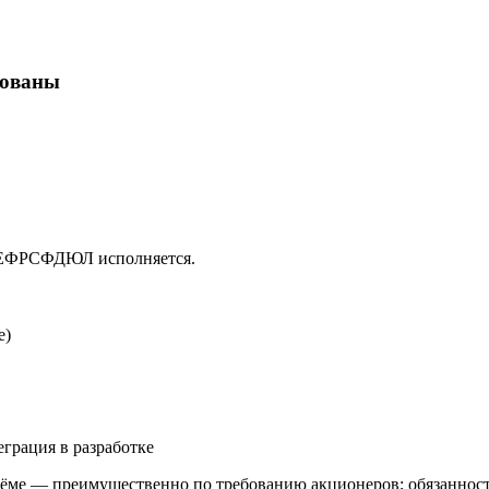
кованы
в ЕФРСФДЮЛ исполняется.
е)
еграция в разработке
ме — преимущественно по требованию акционеров; обязанность