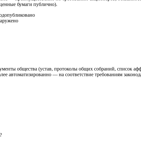
 ценные бумаги публично).
год
опубликовано
наружено
ументы общества (устав, протоколы общих собраний, список аф
 автоматизированно — на соответствие требованиям законодат
?