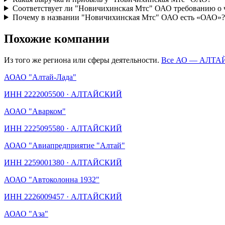
Соответствует ли "Новичихинская Мтс" ОАО требованию о 
Почему в названии "Новичихинская Мтс" ОАО есть «ОАО»?
Похожие компании
Из того же региона или сферы деятельности.
Все АО —
АЛТА
АО
АО "Алтай-Лада"
ИНН
2222005500
·
АЛТАЙСКИЙ
АО
АО "Аварком"
ИНН
2225095580
·
АЛТАЙСКИЙ
АО
АО "Авиапредприятие "Алтай"
ИНН
2259001380
·
АЛТАЙСКИЙ
АО
АО "Автоколонна 1932"
ИНН
2226009457
·
АЛТАЙСКИЙ
АО
АО "Аза"