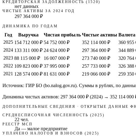
КРЕДИТОРСКАЯ ЗАДОЛЖЕННОСТЬ (1520)
нет данных
ЧИСТЫЕ АКТИВЫ ЗА 2024 ГОД
297 364 000 ₽
ДИНАМИКА ПО ГОДАМ
Год
Выручка
Чистая прибыль
Чистые активы
Валюта
2025
154 712 000 ₽
54 752 000 ₽
352 114 000 ₽
360 955 
2024
133 311 000 ₽
24 624 000 ₽
297 364 000 ₽
344 889 
2023
88 115 000 ₽
16 007 000 ₽
273 740 000 ₽
320 764 
2022
109 823 000 ₽
37 995 000 ₽
257 733 000 ₽
326 388 
2021
128 574 000 ₽
81 631 000 ₽
219 066 000 ₽
259 350 
Источник: ГИР БО (bo.nalog.gov.ru). Суммы в рублях, по данны
Динамика чистых активов:
297 364 000 ₽
(
2024
) →
352 114 000 
ДОПОЛНИТЕЛЬНЫЕ СВЕДЕНИЯ · ОТКРЫТЫЕ ДАННЫЕ Ф
СРЕДНЕСПИСОЧНАЯ ЧИСЛЕННОСТЬ (2025)
22 чел.
РЕЕСТР МСП
Да — малое предприятие
УПЛАЧЕНО НАЛОГОВ И ВЗНОСОВ (2025)