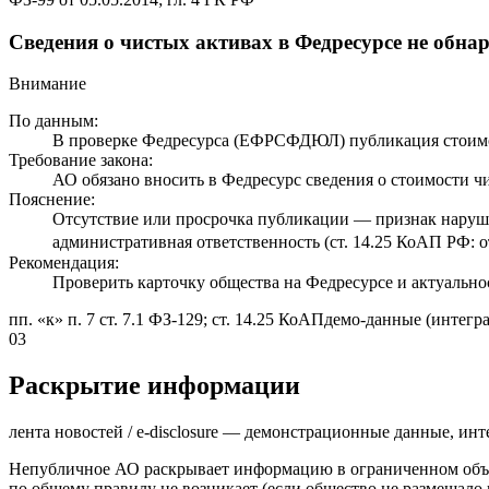
Сведения о чистых активах в Федресурсе не обн
Внимание
По данным:
В проверке Федресурса (ЕФРСФДЮЛ) публикация стоимос
Требование закона:
АО обязано вносить в Федресурс сведения о стоимости чис
Пояснение:
Отсутствие или просрочка публикации — признак наруш
административная ответственность (ст. 14.25 КоАП РФ: о
Рекомендация:
Проверить карточку общества на Федресурсе и актуально
пп. «к» п. 7 ст. 7.1 ФЗ-129; ст. 14.25 КоАП
демо-данные (интегра
03
Раскрытие информации
лента новостей / e-disclosure — демонстрационные данные, инт
Непубличное АО раскрывает информацию в ограниченном объё
по общему правилу не возникает (если общество не размещало