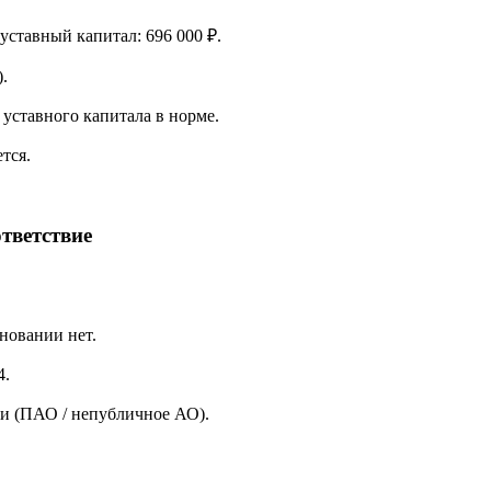
 уставный капитал: 696 000 ₽.
.
уставного капитала в норме.
тся.
тветствие
новании нет.
4.
и (ПАО / непубличное АО).