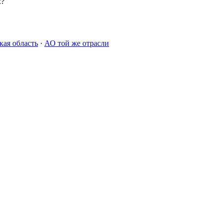
х?
кая область
·
АО той же отрасли