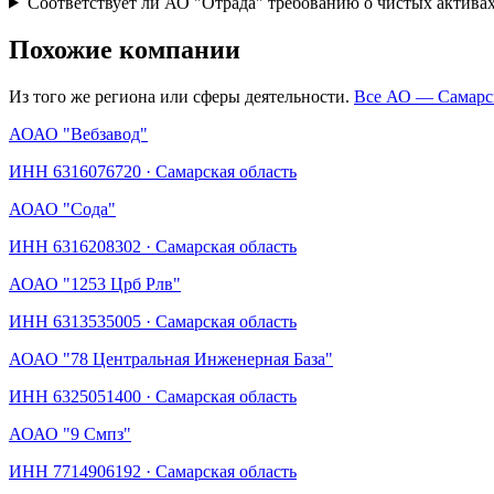
Соответствует ли АО "Отрада" требованию о чистых актива
Похожие компании
Из того же региона или сферы деятельности.
Все АО —
Самарс
АО
АО "Вебзавод"
ИНН
6316076720
·
Самарская область
АО
АО "Сода"
ИНН
6316208302
·
Самарская область
АО
АО "1253 Црб Рлв"
ИНН
6313535005
·
Самарская область
АО
АО "78 Центральная Инженерная База"
ИНН
6325051400
·
Самарская область
АО
АО "9 Смпз"
ИНН
7714906192
·
Самарская область