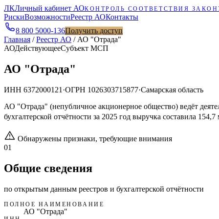
ЛК
Личный кабинет АО
КОНТРОЛЬ СООТВЕТСТВИЯ ЗАКОН
Риски
Возможности
Реестр АО
Контакты
8 800 5000-136
Получить доступ
Главная
/
Реестр АО
/
АО "Отрада"
АО
Действующее
Субъект МСП
АО "Отрада"
ИНН
6372000121
·
ОГРН
1026303715877
·
Самарская область
АО "Отрада" (непубличное акционерное общество) ведёт деят
бухгалтерской отчётности за 2025 год выручка составила 154,7
Обнаружены признаки, требующие внимания
01
Общие сведения
по открытым данным реестров и бухгалтерской отчётности
ПОЛНОЕ НАИМЕНОВАНИЕ
АО "Отрада"
ИНН