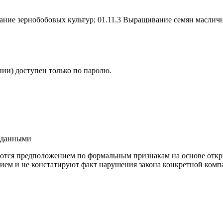
ание зернобобовых культур; 01.11.3 Выращивание семян маслич
ии) доступен только по паролю.
и данными
ются предположением по формальным признакам на основе откр
ием и не констатируют факт нарушения закона конкретной компа