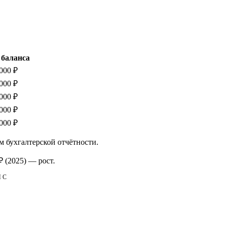
 баланса
000 ₽
000 ₽
000 ₽
000 ₽
000 ₽
м бухгалтерской отчётности.
₽
(2025)
—
рост
.
НС