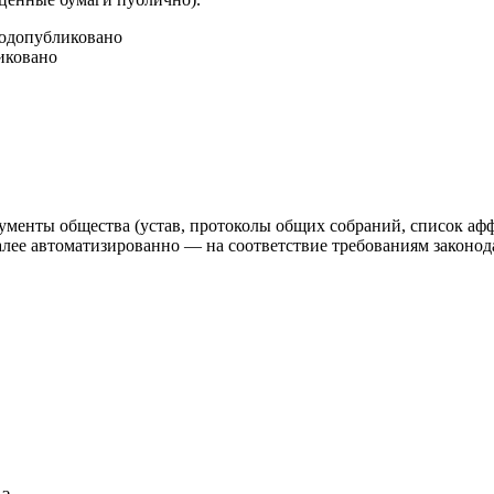
год
опубликовано
иковано
ументы общества (устав, протоколы общих собраний, список аф
 автоматизированно — на соответствие требованиям законодат