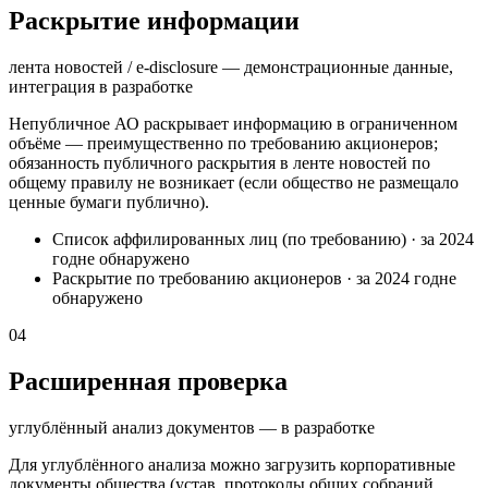
Раскрытие информации
лента новостей / e-disclosure — демонстрационные данные,
интеграция в разработке
Непубличное АО раскрывает информацию в ограниченном
объёме — преимущественно по требованию акционеров;
обязанность публичного раскрытия в ленте новостей по
общему правилу не возникает (если общество не размещало
ценные бумаги публично).
Список аффилированных лиц (по требованию)
·
за 2024
год
не обнаружено
Раскрытие по требованию акционеров
·
за 2024 год
не
обнаружено
04
Расширенная проверка
углублённый анализ документов — в разработке
Для углублённого анализа можно загрузить корпоративные
документы общества (устав, протоколы общих собраний,