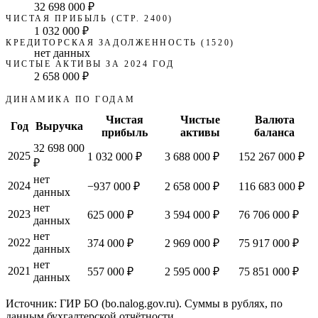
32 698 000 ₽
ЧИСТАЯ ПРИБЫЛЬ (СТР. 2400)
1 032 000 ₽
КРЕДИТОРСКАЯ ЗАДОЛЖЕННОСТЬ (1520)
нет данных
ЧИСТЫЕ АКТИВЫ ЗА 2024 ГОД
2 658 000 ₽
ДИНАМИКА ПО ГОДАМ
Чистая
Чистые
Валюта
Год
Выручка
прибыль
активы
баланса
32 698 000
2025
1 032 000 ₽
3 688 000 ₽
152 267 000 ₽
₽
нет
2024
−937 000 ₽
2 658 000 ₽
116 683 000 ₽
данных
нет
2023
625 000 ₽
3 594 000 ₽
76 706 000 ₽
данных
нет
2022
374 000 ₽
2 969 000 ₽
75 917 000 ₽
данных
нет
2021
557 000 ₽
2 595 000 ₽
75 851 000 ₽
данных
Источник: ГИР БО (bo.nalog.gov.ru). Суммы в рублях, по
данным бухгалтерской отчётности.