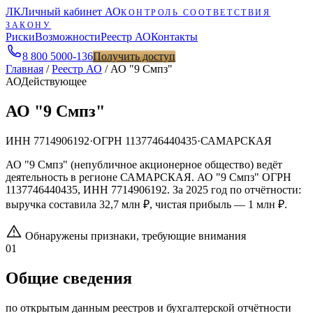
ЛК
Личный кабинет АО
КОНТРОЛЬ СООТВЕТСТВИЯ
ЗАКОНУ
Риски
Возможности
Реестр АО
Контакты
8 800 5000-136
Получить доступ
Главная
/
Реестр АО
/
АО "9 Смпз"
АО
Действующее
АО "9 Смпз"
ИНН
7714906192
·
ОГРН
1137746440435
·
САМАРСКАЯ
АО "9 Смпз" (непубличное акционерное общество) ведёт
деятельность в регионе САМАРСКАЯ. АО "9 Смпз" ОГРН
1137746440435, ИНН 7714906192. За 2025 год по отчётности:
выручка составила 32,7 млн ₽, чистая прибыль — 1 млн ₽.
Обнаружены признаки, требующие внимания
01
Общие сведения
по открытым данным реестров и бухгалтерской отчётности