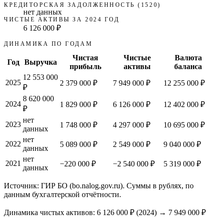
КРЕДИТОРСКАЯ ЗАДОЛЖЕННОСТЬ (1520)
нет данных
ЧИСТЫЕ АКТИВЫ ЗА 2024 ГОД
6 126 000 ₽
ДИНАМИКА ПО ГОДАМ
Чистая
Чистые
Валюта
Год
Выручка
прибыль
активы
баланса
12 553 000
2025
2 379 000 ₽
7 949 000 ₽
12 255 000 ₽
₽
8 620 000
2024
1 829 000 ₽
6 126 000 ₽
12 402 000 ₽
₽
нет
2023
1 748 000 ₽
4 297 000 ₽
10 695 000 ₽
данных
нет
2022
5 089 000 ₽
2 549 000 ₽
9 040 000 ₽
данных
нет
2021
−220 000 ₽
−2 540 000 ₽
5 319 000 ₽
данных
Источник: ГИР БО (bo.nalog.gov.ru). Суммы в рублях, по
данным бухгалтерской отчётности.
Динамика чистых активов:
6 126 000 ₽
(
2024
) →
7 949 000 ₽