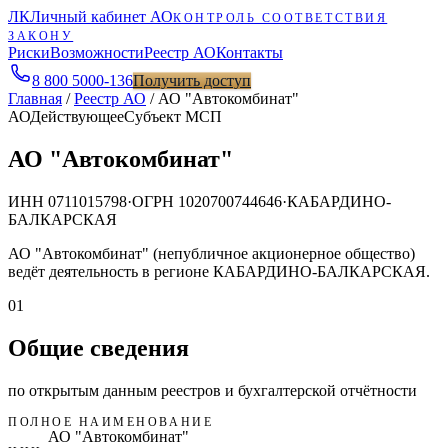
ЛК
Личный кабинет АО
КОНТРОЛЬ СООТВЕТСТВИЯ
ЗАКОНУ
Риски
Возможности
Реестр АО
Контакты
8 800 5000-136
Получить доступ
Главная
/
Реестр АО
/
АО "Автокомбинат"
АО
Действующее
Субъект МСП
АО "Автокомбинат"
ИНН
0711015798
·
ОГРН
1020700744646
·
КАБАРДИНО-
БАЛКАРСКАЯ
АО "Автокомбинат" (непубличное акционерное общество)
ведёт деятельность в регионе КАБАРДИНО-БАЛКАРСКАЯ.
01
Общие сведения
по открытым данным реестров и бухгалтерской отчётности
ПОЛНОЕ НАИМЕНОВАНИЕ
АО "Автокомбинат"