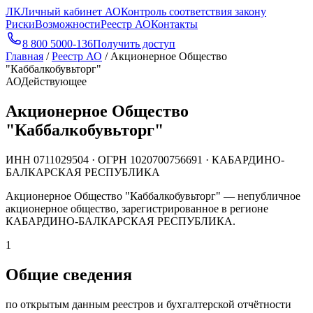
ЛК
Личный кабинет АО
Контроль соответствия закону
Риски
Возможности
Реестр АО
Контакты
8 800 5000-136
Получить доступ
Главная
/
Реестр АО
/
Акционерное Общество
"Каббалкобувьторг"
АО
Действующее
Акционерное Общество
"Каббалкобувьторг"
ИНН
0711029504
· ОГРН
1020700756691
· КАБАРДИНО-
БАЛКАРСКАЯ РЕСПУБЛИКА
Акционерное Общество "Каббалкобувьторг" — непубличное
акционерное общество, зарегистрированное в регионе
КАБАРДИНО-БАЛКАРСКАЯ РЕСПУБЛИКА.
1
Общие сведения
по открытым данным реестров и бухгалтерской отчётности