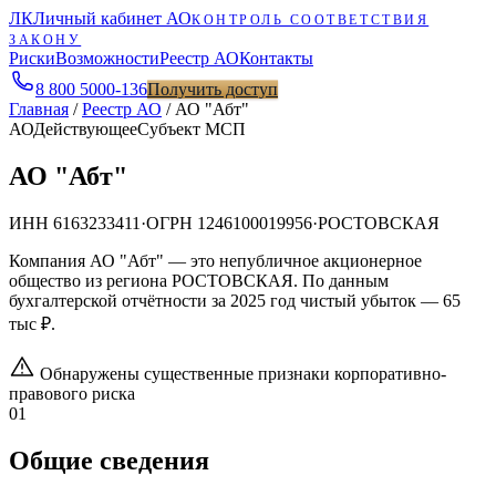
ЛК
Личный кабинет АО
КОНТРОЛЬ СООТВЕТСТВИЯ
ЗАКОНУ
Риски
Возможности
Реестр АО
Контакты
8 800 5000-136
Получить доступ
Главная
/
Реестр АО
/
АО "Абт"
АО
Действующее
Субъект МСП
АО "Абт"
ИНН
6163233411
·
ОГРН
1246100019956
·
РОСТОВСКАЯ
Компания АО "Абт" — это непубличное акционерное
общество из региона РОСТОВСКАЯ. По данным
бухгалтерской отчётности за 2025 год чистый убыток — 65
тыс ₽.
Обнаружены существенные признаки корпоративно-
правового риска
01
Общие сведения