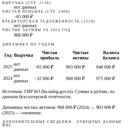
ВЫРУЧКА (СТР. 2110)
нет данных
ЧИСТАЯ ПРИБЫЛЬ (СТР. 2400)
−65 000 ₽
КРЕДИТОРСКАЯ ЗАДОЛЖЕННОСТЬ (1520)
нет данных
ЧИСТЫЕ АКТИВЫ ЗА 2024 ГОД
968 000 ₽
ДИНАМИКА ПО ГОДАМ
Чистая
Чистые
Валюта
Год
Выручка
прибыль
активы
баланса
нет
2025
−65 000 ₽
903 000 ₽
948 000 ₽
данных
нет
2024
−32 000 ₽
968 000 ₽
975 000 ₽
данных
Источник: ГИР БО (bo.nalog.gov.ru). Суммы в рублях, по
данным бухгалтерской отчётности.
Динамика чистых активов:
968 000 ₽
(
2024
) →
903 000 ₽
(2025)
—
снижение
.
ДОПОЛНИТЕЛЬНЫЕ СВЕДЕНИЯ · ОТКРЫТЫЕ ДАННЫЕ
ФНС