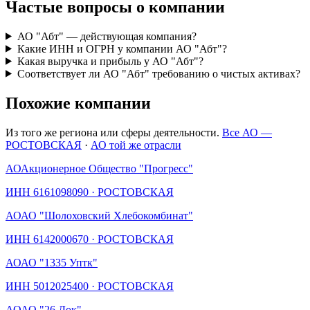
Частые вопросы о компании
АО "Абт" — действующая компания?
Какие ИНН и ОГРН у компании АО "Абт"?
Какая выручка и прибыль у АО "Абт"?
Соответствует ли АО "Абт" требованию о чистых активах?
Похожие компании
Из того же региона или сферы деятельности.
Все АО —
РОСТОВСКАЯ
·
АО той же отрасли
АО
Акционерное Общество "Прогресс"
ИНН
6161098090
·
РОСТОВСКАЯ
АО
АО "Шолоховский Хлебокомбинат"
ИНН
6142000670
·
РОСТОВСКАЯ
АО
АО "1335 Уптк"
ИНН
5012025400
·
РОСТОВСКАЯ
АО
АО "26 Док"