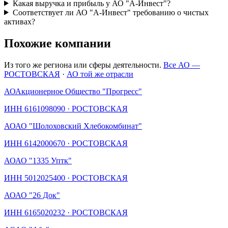
Какая выручка и прибыль у АО "А-Инвест"?
Соответствует ли АО "А-Инвест" требованию о чистых
активах?
Похожие компании
Из того же региона или сферы деятельности.
Все АО —
РОСТОВСКАЯ
·
АО той же отрасли
АО
Акционерное Общество "Прогресс"
ИНН
6161098090
·
РОСТОВСКАЯ
АО
АО "Шолоховский Хлебокомбинат"
ИНН
6142000670
·
РОСТОВСКАЯ
АО
АО "1335 Уптк"
ИНН
5012025400
·
РОСТОВСКАЯ
АО
АО "26 Док"
ИНН
6165020232
·
РОСТОВСКАЯ