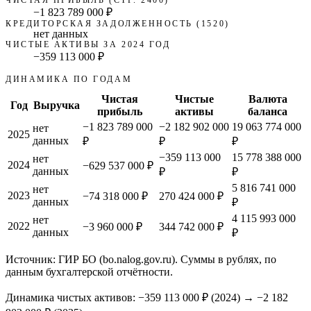
−1 823 789 000 ₽
КРЕДИТОРСКАЯ ЗАДОЛЖЕННОСТЬ (1520)
нет данных
ЧИСТЫЕ АКТИВЫ ЗА 2024 ГОД
−359 113 000 ₽
ДИНАМИКА ПО ГОДАМ
Чистая
Чистые
Валюта
Год
Выручка
прибыль
активы
баланса
−1 823 789 000
−2 182 902 000
19 063 774 000
нет
2025
данных
₽
₽
₽
−359 113 000
15 778 388 000
нет
2024
−629 537 000 ₽
данных
₽
₽
5 816 741 000
нет
2023
−74 318 000 ₽
270 424 000 ₽
данных
₽
4 115 993 000
нет
2022
−3 960 000 ₽
344 742 000 ₽
данных
₽
Источник: ГИР БО (bo.nalog.gov.ru). Суммы в рублях, по
данным бухгалтерской отчётности.
Динамика чистых активов:
−359 113 000 ₽
(
2024
) →
−2 182