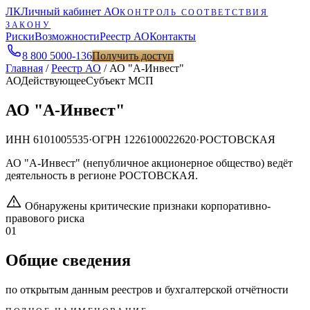
ЛК
Личный кабинет АО
КОНТРОЛЬ СООТВЕТСТВИЯ
ЗАКОНУ
Риски
Возможности
Реестр АО
Контакты
8 800 5000-136
Получить доступ
Главная
/
Реестр АО
/
АО "А-Инвест"
АО
Действующее
Субъект МСП
АО "А-Инвест"
ИНН
6101005535
·
ОГРН
1226100022620
·
РОСТОВСКАЯ
АО "А-Инвест" (непубличное акционерное общество) ведёт
деятельность в регионе РОСТОВСКАЯ.
Обнаружены критические признаки корпоративно-
правового риска
01
Общие сведения
по открытым данным реестров и бухгалтерской отчётности