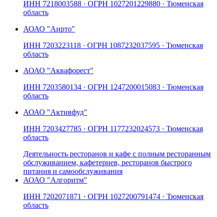
ИНН
7218003588
· ОГРН
1027201229880
· Тюменская
область
АО
АО "Аирто"
ИНН
7203223118
· ОГРН
1087232037595
· Тюменская
область
АО
АО "Аквафорест"
ИНН
7203580134
· ОГРН
1247200015083
· Тюменская
область
АО
АО "Активфуд"
ИНН
7203427785
· ОГРН
1177232024573
· Тюменская
область
Деятельность ресторанов и кафе с полным ресторанным
обслуживанием, кафетериев, ресторанов быстрого
питания и самообслуживания
АО
АО "Алгоритм"
ИНН
7202071871
· ОГРН
1027200791474
· Тюменская
область