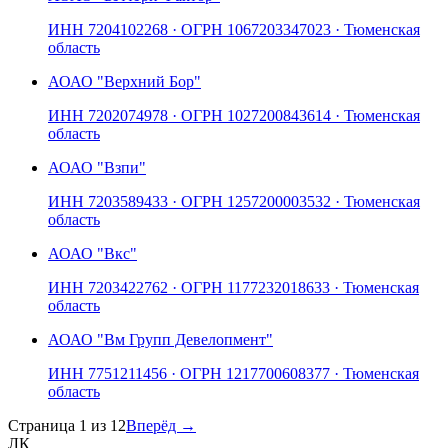
ИНН
7204102268
· ОГРН
1067203347023
· Тюменская
область
АО
АО "Верхний Бор"
ИНН
7202074978
· ОГРН
1027200843614
· Тюменская
область
АО
АО "Взпи"
ИНН
7203589433
· ОГРН
1257200003532
· Тюменская
область
АО
АО "Вкс"
ИНН
7203422762
· ОГРН
1177232018633
· Тюменская
область
АО
АО "Вм Групп Девелопмент"
ИНН
7751211456
· ОГРН
1217700608377
· Тюменская
область
Страница
1
из
12
Вперёд →
ЛК