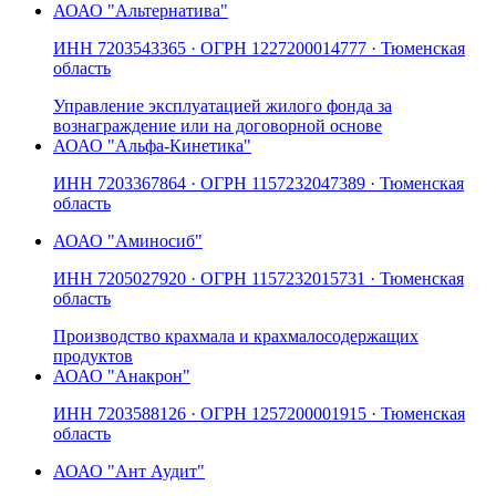
АО
АО "Альтернатива"
ИНН
7203543365
· ОГРН
1227200014777
· Тюменская
область
Управление эксплуатацией жилого фонда за
вознаграждение или на договорной основе
АО
АО "Альфа-Кинетика"
ИНН
7203367864
· ОГРН
1157232047389
· Тюменская
область
АО
АО "Аминосиб"
ИНН
7205027920
· ОГРН
1157232015731
· Тюменская
область
Производство крахмала и крахмалосодержащих
продуктов
АО
АО "Анакрон"
ИНН
7203588126
· ОГРН
1257200001915
· Тюменская
область
АО
АО "Ант Аудит"