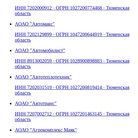
ИНН
7202000912
· ОГРН
1027200774468
· Тюменская
область
АО
АО "Автомакс"
ИНН
7202129899
· ОГРН
1047200644919
· Тюменская
область
АО
АО "Автомобилист"
ИНН
8913002059
· ОГРН
1028900898883
· Тюменская
область
АО
АО "Автотеплотехник"
ИНН
7202031519
· ОГРН
1027200819414
· Тюменская
область
АО
АО "Автотранс"
ИНН
7207002712
· ОГРН
1027201463145
· Тюменская
область
АО
АО "Агрокомплекс Маяк"