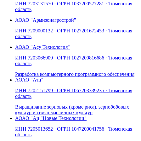
ИНН
7203131570
· ОГРН
1037200577281
· Тюменская
область
АО
АО "Армизонагрострой"
ИНН
7209000132
· ОГРН
1027201672453
· Тюменская
область
АО
АО "Асу Технология"
ИНН
7203066909
· ОГРН
1027200816686
· Тюменская
область
Разработка компьютерного программного обеспечения
АО
АО "Атц"
ИНН
7202151799
· ОГРН
1067203339235
· Тюменская
область
Выращивание зерновых (кроме риса), зернобобовых
культур и семян масличных культур
АО
АО "Ац "Новые Технологии"
ИНН
7205013652
· ОГРН
1047200041756
· Тюменская
область