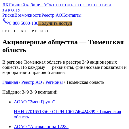
ЛК
Личный кабинет АО
КОНТРОЛЬ СООТВЕТСТВИЯ
ЗАКОНУ
Риски
Возможности
Реестр АО
Контакты
8 800 5000-136
Получить доступ
РЕЕСТР АО · РЕГИОН
Акционерные общества — Тюменская
область
В регионе Тюменская область в реестре 349 акционерных
обществ. По каждому — реквизиты, финансовые показатели и
корпоративно-правовой анализ.
Главная
/
Реестр АО
/
Регионы
/
Тюменская область
Найдено:
349
349 компаний
АО
АО "2мен Групп"
ИНН
7701651356
· ОГРН
1067746424899
· Тюменская
область
АО
АО "Автоколонна 1228"