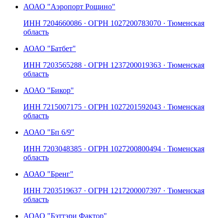
АО
АО "Аэропорт Рощино"
ИНН
7204660086
· ОГРН
1027200783070
· Тюменская
область
АО
АО "Батбет"
ИНН
7203565288
· ОГРН
1237200019363
· Тюменская
область
АО
АО "Бикор"
ИНН
7215007175
· ОГРН
1027201592043
· Тюменская
область
АО
АО "Бп 6/9"
ИНН
7203048385
· ОГРН
1027200800494
· Тюменская
область
АО
АО "Бренг"
ИНН
7203519637
· ОГРН
1217200007397
· Тюменская
область
АО
АО "Бэттэри Фактор"