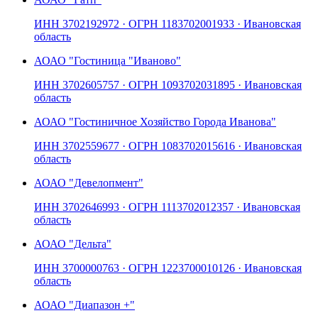
ИНН
3702192972
· ОГРН
1183702001933
· Ивановская
область
АО
АО "Гостиница "Иваново"
ИНН
3702605757
· ОГРН
1093702031895
· Ивановская
область
АО
АО "Гостиничное Хозяйство Города Иванова"
ИНН
3702559677
· ОГРН
1083702015616
· Ивановская
область
АО
АО "Девелопмент"
ИНН
3702646993
· ОГРН
1113702012357
· Ивановская
область
АО
АО "Дельта"
ИНН
3700000763
· ОГРН
1223700010126
· Ивановская
область
АО
АО "Диапазон +"