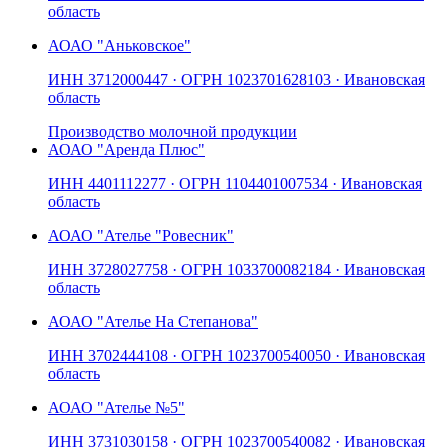
область
АО
АО "Аньковское"
ИНН
3712000447
· ОГРН
1023701628103
· Ивановская
область
Производство молочной продукции
АО
АО "Аренда Плюс"
ИНН
4401112277
· ОГРН
1104401007534
· Ивановская
область
АО
АО "Ателье "Ровесник"
ИНН
3728027758
· ОГРН
1033700082184
· Ивановская
область
АО
АО "Ателье На Степанова"
ИНН
3702444108
· ОГРН
1023700540050
· Ивановская
область
АО
АО "Ателье №5"
ИНН
3731030158
· ОГРН
1023700540082
· Ивановская