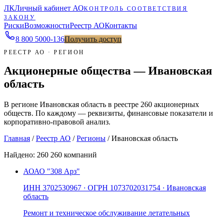
ЛК
Личный кабинет АО
КОНТРОЛЬ СООТВЕТСТВИЯ
ЗАКОНУ
Риски
Возможности
Реестр АО
Контакты
8 800 5000-136
Получить доступ
РЕЕСТР АО · РЕГИОН
Акционерные общества — Ивановская
область
В регионе Ивановская область в реестре 260 акционерных
обществ. По каждому — реквизиты, финансовые показатели и
корпоративно-правовой анализ.
Главная
/
Реестр АО
/
Регионы
/
Ивановская область
Найдено:
260
260 компаний
АО
АО "308 Арз"
ИНН
3702530967
· ОГРН
1073702031754
· Ивановская
область
Ремонт и техническое обслуживание летательных