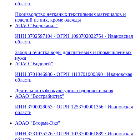
область
Производство нетканых текстильных материалов и
изделий из них, кроме одежды
АО
АО "Водоканал"
ИНН
3702597104
· ОГРН
1093702022754
· Ивановская
область
Забор и очистка воды для питьевых и промышленных
нужд
АО
АО "Водолей"
ИНН
3701046930
· ОГРН
1113701000390
· Ивановская
область
Деятельность физкультурно- оздоровительная
АО
АО "Вострабиотех"
ИНН
3700028053
· ОГРН
1253700001356
· Ивановская
область
АО
АО "Вторма-Эко"
ИНН
3731035276
· ОГРН
1033700061889
· Ивановская
область