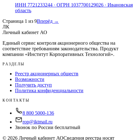
ИНН
7721233244
· ОГРН
1037700129026
· Ивановская
область
Страница
1
из
9
Вперёд →
ЛК
Личный кабинет АО
Единый сервис контроля акционерного общества на
соответствие требованиям законодательства. Продукт
компании «
Институт Корпоративных Технологий
».
РАЗДЕЛЫ
Реестр акционерных обществ
Возможности
Получить доступ
Политика конфиденциальности
КОНТАКТЫ
8 800 5000-136
rop@iktmail.ru
Звонок по России бесплатный
©
2026
Личный кабинет АО
Сведения реестра носят