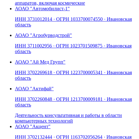
аппаратов, включая космические
АО
АО "Автомобилист-1"
ИНН
3731012014
· ОГРН
1033700074550
· Ивановская
область
АО
АО "Агробурводстрой"
ИНН
3711002956
· ОГРН
1023701509875
· Ивановская
область
АО
АО "Ай Мед Групп"
ИНН
3702269618
· ОГРН
1223700005341
· Ивановская
область
АО
АО "Актифай"
ИНН
3702260848
· ОГРН
1213700009181
· Ивановская
область
Деятельность консультативная и работы в области
компьютерных технологий
АО
АО "Акцент"
ИНН
3702132444
· ОГРН
1163702056264
· Ивановская