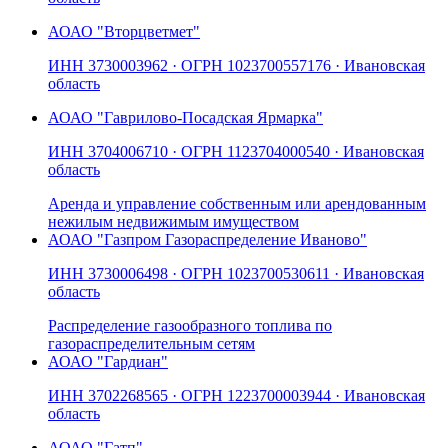
АО
АО "Вторцветмет"
ИНН
3730003962
· ОГРН
1023700557176
· Ивановская
область
АО
АО "Гаврилово-Посадская Ярмарка"
ИНН
3704006710
· ОГРН
1123704000540
· Ивановская
область
Аренда и управление собственным или арендованным
нежилым недвижимым имуществом
АО
АО "Газпром Газораспределение Иваново"
ИНН
3730006498
· ОГРН
1023700530611
· Ивановская
область
Распределение газообразного топлива по
газораспределительным сетям
АО
АО "Гардиан"
ИНН
3702268565
· ОГРН
1223700003944
· Ивановская
область
АО
АО "Гатп"