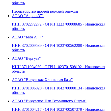
область
Производство прочей верхней одежды
АО
АО "Аэрон-37"
ИНН
3702272272
· ОГРН
1223700008685
· Ивановская
область
АО
АО "База А++"
ИНН
3702009539
· ОГРН
1023700562280
· Ивановская
область
АО
АО "Вергуза"
ИНН
3711004030
· ОГРН
1023701508192
· Ивановская
область
АО
АО "Вичугская Хлопковая База"
ИНН
3701006020
· ОГРН
1043700000134
· Ивановская
область
АО
АО "Вичугское Пзп Вторичного Сырья"
ИНН
3701004217
· ОГРН
1023700507379
· Ивановская