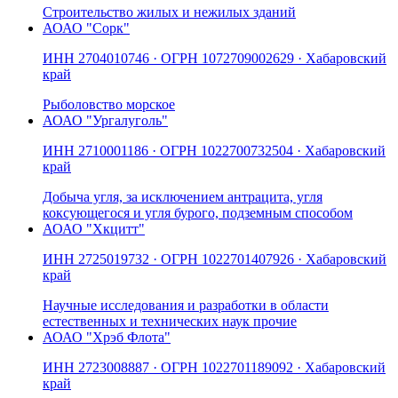
Строительство жилых и нежилых зданий
АО
АО "Сорк"
ИНН
2704010746
· ОГРН
1072709002629
· Хабаровский
край
Рыболовство морское
АО
АО "Ургалуголь"
ИНН
2710001186
· ОГРН
1022700732504
· Хабаровский
край
Добыча угля, за исключением антрацита, угля
коксующегося и угля бурого, подземным способом
АО
АО "Хкцитт"
ИНН
2725019732
· ОГРН
1022701407926
· Хабаровский
край
Научные исследования и разработки в области
естественных и технических наук прочие
АО
АО "Хрэб Флота"
ИНН
2723008887
· ОГРН
1022701189092
· Хабаровский
край