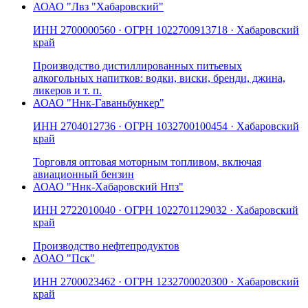
АО
АО "Лвз "Хабаровский"
ИНН
2700000560
· ОГРН
1022700913718
· Хабаровский
край
Производство дистиллированных питьевых
алкогольных напитков: водки, виски, бренди, джина,
ликеров и т. п.
АО
АО "Ннк-Гаваньбункер"
ИНН
2704012736
· ОГРН
1032700100454
· Хабаровский
край
Торговля оптовая моторным топливом, включая
авиационный бензин
АО
АО "Ннк-Хабаровский Нпз"
ИНН
2722010040
· ОГРН
1022701129032
· Хабаровский
край
Производство нефтепродуктов
АО
АО "Пск"
ИНН
2700023462
· ОГРН
1232700020300
· Хабаровский
край