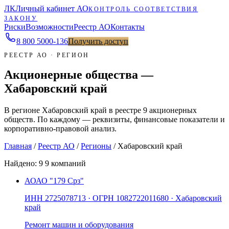
ЛК
Личный кабинет АО
КОНТРОЛЬ СООТВЕТСТВИЯ
ЗАКОНУ
Риски
Возможности
Реестр АО
Контакты
8 800 5000-136
Получить доступ
РЕЕСТР АО · РЕГИОН
Акционерные общества —
Хабаровский край
В регионе Хабаровский край в реестре 9 акционерных
обществ. По каждому — реквизиты, финансовые показатели и
корпоративно-правовой анализ.
Главная
/
Реестр АО
/
Регионы
/
Хабаровский край
Найдено:
9
9 компаний
АО
АО "179 Срз"
ИНН
2725078713
· ОГРН
1082722011680
· Хабаровский
край
Ремонт машин и оборудования