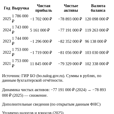
Чистая
Чистые
Валюта
Год
Выручка
прибыль
активы
баланса
1 786 000
2025
−1 702 000 ₽
−78 893 000 ₽
120 098 000 ₽
₽
1 743 000
2024
5 161 000 ₽
−77 191 000 ₽
119 263 000 ₽
₽
1 744 000
2023
−1 296 000 ₽
−82 352 000 ₽
96 138 000 ₽
₽
1 753 000
2022
−1 719 000 ₽
−81 056 000 ₽
103 030 000 ₽
₽
1 753 000
2021
11 845 000 ₽
−79 329 000 ₽
102 338 000 ₽
₽
Источник: ГИР БО (bo.nalog.gov.ru). Суммы в рублях, по
данным бухгалтерской отчётности.
Динамика чистых активов:
−77 191 000 ₽
(
2024
) →
−78 893
000 ₽
(2025)
—
снижение
.
Дополнительные сведения (по открытым данным ФНС)
Уплачено налогов и взносов (2025)