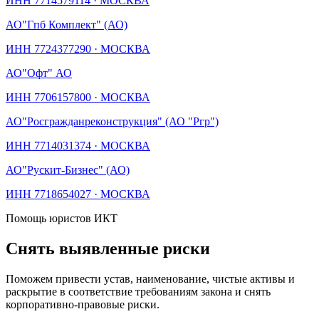
ИНН
7714579114
·
МОСКВА
АО
"Гпб Комплект" (АО)
ИНН
7724377290
·
МОСКВА
АО
"Офт" АО
ИНН
7706157800
·
МОСКВА
АО
"Росгражданреконструкция" (АО "Ргр")
ИНН
7714031374
·
МОСКВА
АО
"Рускит-Бизнес" (АО)
ИНН
7718654027
·
МОСКВА
Помощь юристов ИКТ
Снять выявленные риски
Поможем привести устав, наименование, чистые активы и
раскрытие в соответствие требованиям закона и снять
корпоративно-правовые риски.