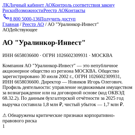
ЛК
Личный кабинет АО
Контроль соответствия закону
Риски
Возможности
Реестр АО
Контакты
8 800 5000-136
Получить доступ
Главная
/
Реестр АО
/
АО "Уралинкор-Инвест"
АО
Действующее
АО "Уралинкор-Инвест"
ИНН
6658036600
· ОГРН
1026602309931
· МОСКВА
Компания АО "Уралинкор-Инвест" — это непубличное
акционерное общество из региона МОСКВА. Общество
зарегистрировано 30 июля 2002 г., ОГРН 1026602309931,
ИНН 6658036600. Директор — Новиков Игорь Олегович.
Профиль деятельности: управление недвижимым имуществом
за вознаграждение или на договорной основе (код ОКВЭД
68.32.2). По данным бухгалтерской отчётности за 2025 год
выручка составила 1,8 млн ₽, чистый убыток — 1,7 млн ₽.
⚠
Обнаружены критические признаки корпоративно-
правового риска
1