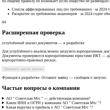
по общему правилу не возникает (если общество не размещало
Список аффилированных лиц (по требованию)
·
за 2024 
Раскрытие по требованию акционеров
·
за 2024 год
не об
04
Расширенная проверка
углублённый анализ документов — в разработке
Для углублённого анализа можно загрузить корпоративные док
Документы проверяются корпоративными юристами ИКТ — далее
корпоративно-правовых рисках.
Проверить другие данные
Функция в разработке. Оставьте заявку — сообщим о запуске.
Частые вопросы о компании
АО " Советская Мтс " — действующая компания?
Какие ИНН и ОГРН у компании АО " Советская Мтс "?
Какая выручка и прибыль у АО " Советская Мтс "?