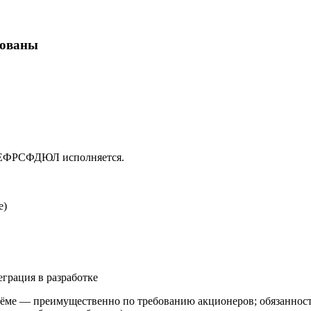
кованы
в ЕФРСФДЮЛ исполняется.
е)
еграция в разработке
ме — преимущественно по требованию акционеров; обязанность