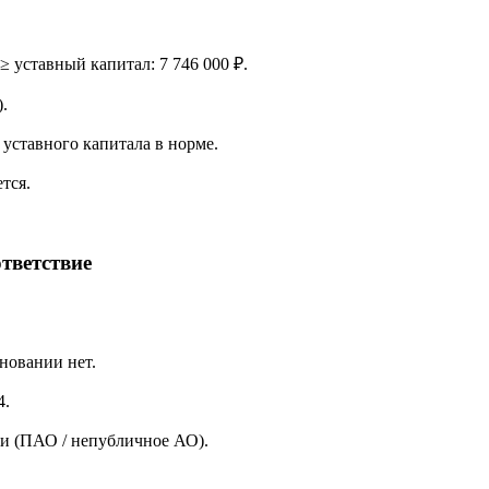
 ≥ уставный капитал: 7 746 000 ₽.
.
уставного капитала в норме.
тся.
тветствие
новании нет.
4.
и (ПАО / непубличное АО).