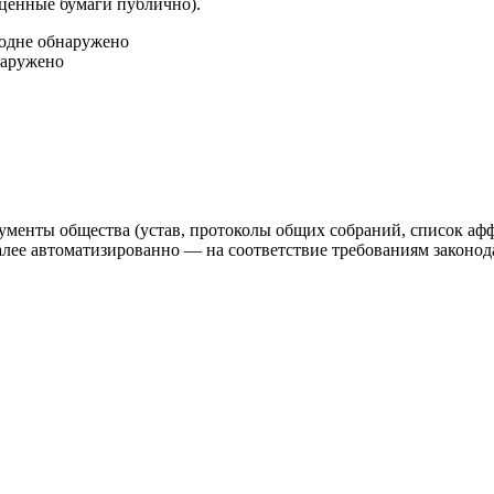
 ценные бумаги публично).
год
не обнаружено
наружено
ументы общества (устав, протоколы общих собраний, список аф
 автоматизированно — на соответствие требованиям законодат