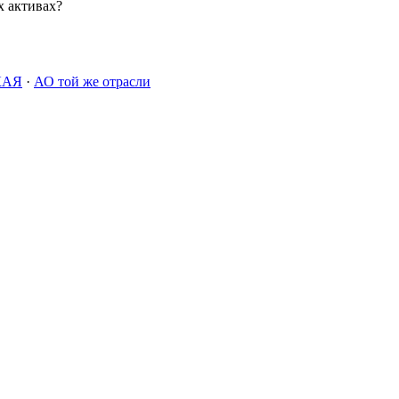
х активах?
КАЯ
·
АО той же отрасли