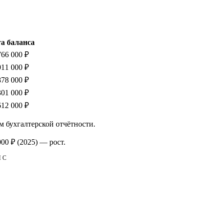
а баланса
766 000 ₽
011 000 ₽
878 000 ₽
301 000 ₽
612 000 ₽
м бухгалтерской отчётности.
000 ₽
(2025)
—
рост
.
НС