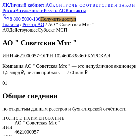
ЛК
Личный кабинет АО
КОНТРОЛЬ СООТВЕТСТВИЯ ЗАКОН
Риски
Возможности
Реестр АО
Контакты
8 800 5000-136
Получить доступ
Главная
/
Реестр АО
/
АО " Советская Мтс "
АО
Действующее
Субъект МСП
АО " Советская Мтс "
ИНН
4621000057
·
ОГРН
1024600838360
·
КУРСКАЯ
Компания АО " Советская Мтс " — это непубличное акционерн
1,5 млрд ₽, чистая прибыль — 770 млн ₽.
01
Общие сведения
по открытым данным реестров и бухгалтерской отчётности
ПОЛНОЕ НАИМЕНОВАНИЕ
АО " Советская Мтс "
ИНН
4621000057