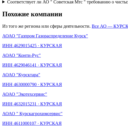
Соответствует ли АО " Советская Мтс " требованию о чисты
Похожие компании
Из того же региона или сферы деятельности.
Все АО —
КУРС
АО
АО "Газпром Газораспределение Курск"
ИНН
4629015425
·
КУРСКАЯ
АО
АО "Конти-Рус"
ИНН
4629046141
·
КУРСКАЯ
АО
АО "Курсктара"
ИНН
4630000790
·
КУРСКАЯ
АО
АО "Экотехсервис"
ИНН
4632015231
·
КУРСКАЯ
АО
АО " Курскагрохимсервис"
ИНН
4611000107
·
КУРСКАЯ