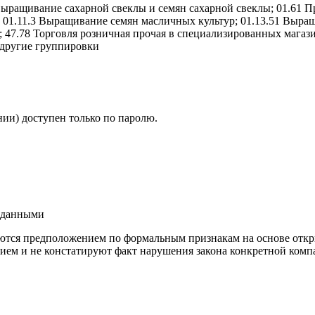
Выращивание сахарной свеклы и семян сахарной свеклы; 01.61 П
; 01.11.3 Выращивание семян масличных культур; 01.13.51 Выра
; 47.78 Торговля розничная прочая в специализированных магази
 другие группировки
ии) доступен только по паролю.
и данными
ются предположением по формальным признакам на основе откр
ием и не констатируют факт нарушения закона конкретной компа