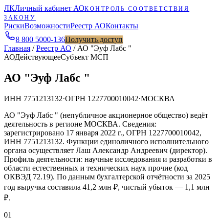
ЛК
Личный кабинет АО
КОНТРОЛЬ СООТВЕТСТВИЯ
ЗАКОНУ
Риски
Возможности
Реестр АО
Контакты
8 800 5000-136
Получить доступ
Главная
/
Реестр АО
/
АО "Эуф Лабс "
АО
Действующее
Субъект МСП
АО "Эуф Лабс "
ИНН
7751213132
·
ОГРН
1227700010042
·
МОСКВА
АО "Эуф Лабс " (непубличное акционерное общество) ведёт
деятельность в регионе МОСКВА. Сведения:
зарегистрировано 17 января 2022 г., ОГРН 1227700010042,
ИНН 7751213132. Функции единоличного исполнительного
органа осуществляет Лаш Александр Андреевич (директор).
Профиль деятельности: научные исследования и разработки в
области естественных и технических наук прочие (код
ОКВЭД 72.19). По данным бухгалтерской отчётности за 2025
год выручка составила 41,2 млн ₽, чистый убыток — 1,1 млн
₽.
01