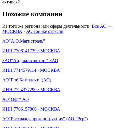
активах?
Похожие компании
Из того же региона или сферы деятельности.
Все АО —
МОСКВА
·
АО той же отрасли
АО
"А.О.Магистраль"
ИНН
7706141729
·
МОСКВА
ЗАО
"Айдиконсалтинг" ЗАО
ИНН
7714579114
·
МОСКВА
АО
"Гпб Комплект" (АО)
ИНН
7724377290
·
МОСКВА
АО
"Офт" АО
ИНН
7706157800
·
МОСКВА
АО
"Росгражданреконструкция" (АО "Ргр")