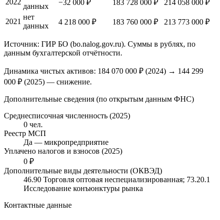
2022
−32 000 ₽
183 728 000 ₽
214 058 000 ₽
данных
нет
2021
4 218 000 ₽
183 760 000 ₽
213 773 000 ₽
данных
Источник: ГИР БО (bo.nalog.gov.ru). Суммы в рублях, по
данным бухгалтерской отчётности.
Динамика чистых активов:
184 070 000 ₽
(
2024
) →
144 299
000 ₽
(2025)
—
снижение
.
Дополнительные сведения (по открытым данным ФНС)
Среднесписочная численность (2025)
0 чел.
Реестр МСП
Да — микропредприятие
Уплачено налогов и взносов (2025)
0 ₽
Дополнительные виды деятельности (ОКВЭД)
46.90 Торговля оптовая неспециализированная; 73.20.1
Исследование конъюнктуры рынка
Контактные данные