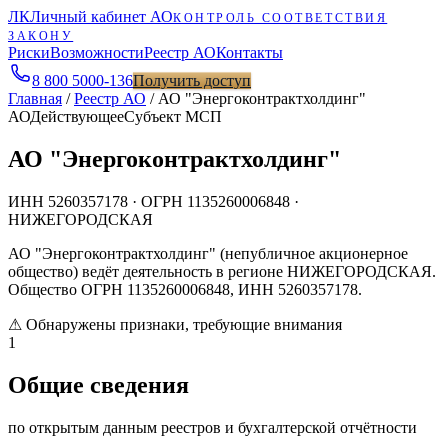
ЛК
Личный кабинет АО
КОНТРОЛЬ СООТВЕТСТВИЯ
ЗАКОНУ
Риски
Возможности
Реестр АО
Контакты
8 800 5000-136
Получить доступ
Главная
/
Реестр АО
/
АО "Энергоконтрактхолдинг"
АО
Действующее
Субъект МСП
АО "Энергоконтрактхолдинг"
ИНН
5260357178
· ОГРН
1135260006848
·
НИЖЕГОРОДСКАЯ
АО "Энергоконтрактхолдинг" (непубличное акционерное
общество) ведёт деятельность в регионе НИЖЕГОРОДСКАЯ.
Общество ОГРН 1135260006848, ИНН 5260357178.
⚠
Обнаружены признаки, требующие внимания
1
Общие сведения
по открытым данным реестров и бухгалтерской отчётности