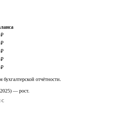
аланса
 ₽
 ₽
 ₽
 ₽
 ₽
м бухгалтерской отчётности.
2025)
—
рост
.
НС