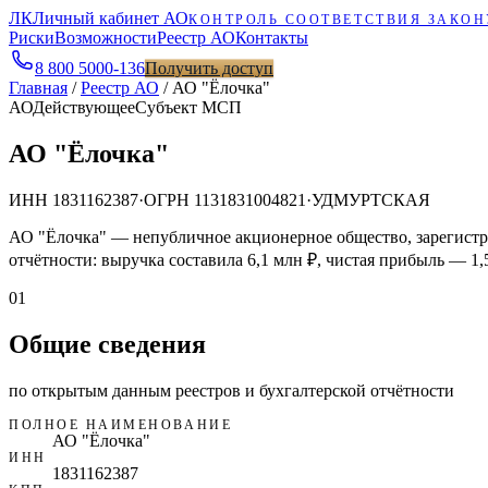
ЛК
Личный кабинет АО
КОНТРОЛЬ СООТВЕТСТВИЯ ЗАКОН
Риски
Возможности
Реестр АО
Контакты
8 800 5000-136
Получить доступ
Главная
/
Реестр АО
/
АО "Ёлочка"
АО
Действующее
Субъект МСП
АО "Ёлочка"
ИНН
1831162387
·
ОГРН
1131831004821
·
УДМУРТСКАЯ
АО "Ёлочка" — непубличное акционерное общество, зарегист
отчётности: выручка составила 6,1 млн ₽, чистая прибыль — 1,
01
Общие сведения
по открытым данным реестров и бухгалтерской отчётности
ПОЛНОЕ НАИМЕНОВАНИЕ
АО "Ёлочка"
ИНН
1831162387