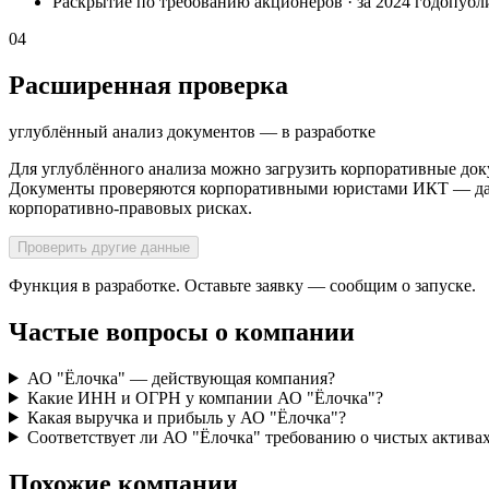
Раскрытие по требованию акционеров
·
за 2024 год
опубл
04
Расширенная проверка
углублённый анализ документов — в разработке
Для углублённого анализа можно загрузить корпоративные док
Документы проверяются корпоративными юристами ИКТ — далее
корпоративно-правовых рисках.
Проверить другие данные
Функция в разработке. Оставьте заявку — сообщим о запуске.
Частые вопросы о компании
АО "Ёлочка" — действующая компания?
Какие ИНН и ОГРН у компании АО "Ёлочка"?
Какая выручка и прибыль у АО "Ёлочка"?
Соответствует ли АО "Ёлочка" требованию о чистых актива
Похожие компании