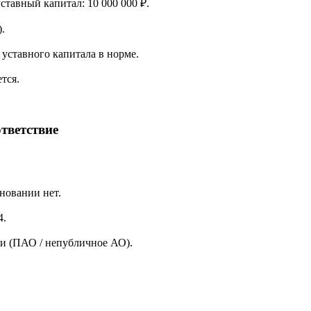
уставный капитал: 10 000 000 ₽.
.
уставного капитала в норме.
тся.
тветствие
новании нет.
4.
и (ПАО / непубличное АО).