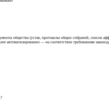
иковано
ументы общества (устав, протоколы общих собраний, список аф
 автоматизированно — на соответствие требованиям законодат
х?