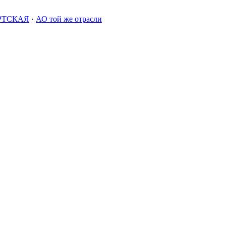
РТСКАЯ
·
АО той же отрасли