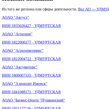
Из того же региона или сферы деятельности.
Все АО —
УДМУ
АО
АО "Август"
ИНН
1835026427
·
УДМУРТСКАЯ
АО
АО "Агрохим"
ИНН
1822000277
·
УДМУРТСКАЯ
АО
АО "Агрохимсервис"
ИНН
1822004722
·
УДМУРТСКАЯ
АО
АО "Аксумоторс"
ИНН
1800007335
·
УДМУРТСКАЯ
АО
АО "Аэропорт Ижевск"
ИНН
1841088171
·
УДМУРТСКАЯ
АО
АО "Бизнес-Центр "Пушкинский"
ИНН
1831177136
·
УДМУРТСКАЯ