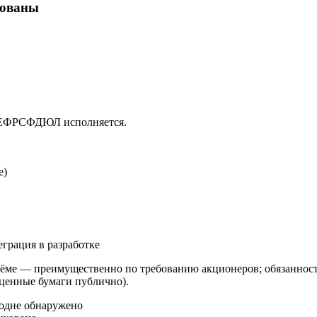
кованы
в ЕФРСФДЮЛ исполняется.
е)
еграция в разработке
ме — преимущественно по требованию акционеров; обязанность
 ценные бумаги публично).
год
не обнаружено