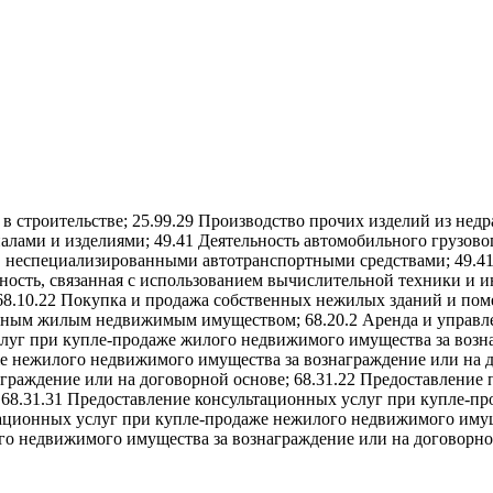
 в строительстве; 25.99.29 Производство прочих изделий из не
алами и изделиями; 49.41 Деятельность автомобильного грузово
в неспециализированными автотранспортными средствами; 49.41
льность, связанная с использованием вычислительной техники и 
8.10.22 Покупка и продажа собственных нежилых зданий и поме
ванным жилым недвижимым имуществом; 68.20.2 Аренда и упра
луг при купле-продаже жилого недвижимого имущества за возна
е нежилого недвижимого имущества за вознаграждение или на д
граждение или на договорной основе; 68.31.22 Предоставление
; 68.31.31 Предоставление консультационных услуг при купле-п
тационных услуг при купле-продаже нежилого недвижимого имуще
го недвижимого имущества за вознаграждение или на договорной