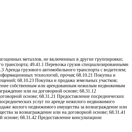
драгоценных металлов, не включенных в другие группировки;
го транспорта; 49.41.1 Перевозка грузов специализированными
.3 Аренда грузового автомобильного транспорта с водителем;
информационных технологий, прочая; 68.10.21 Покупка и
щений; 68.10.23 Покупка и продажа земельных участков;
вление собственным или арендованным нежилым недвижимым
граждение или на договорной основе; 68.31.12
оговорной основе; 68.31.21 Предоставление посреднических
 посреднических услуг по аренде нежилого недвижимого
родаже жилого недвижимого имущества за вознаграждение или
ства за вознаграждение или на договорной основе; 68.31.41
 основе; 68.31.42 Предоставление консультацион