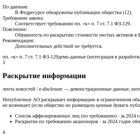
По данным:
В Федресурсе обнаружены публикации общества (12).
Требование закона:
Соответствует требованию пп. «к» п. 7 ст. 7.1 ФЗ-129.
Пояснение:
Обязанность по раскрытию стоимости чистых активов 
Рекомендация:
Дополнительных действий не требуется.
пп. «к» п. 7 ст. 7.1 ФЗ-129
демо-данные (интеграция в разработк
3
Раскрытие информации
лента новостей / e-disclosure — демонстрационные данные, инт
Непубличное АО раскрывает информацию в ограниченном объё
не возникает (если общество не размещало ценные бумаги публ
Список аффилированных лиц (по требованию)
·
за 2024 
Раскрытие по требованию акционеров
·
за 2024 год
не об
4