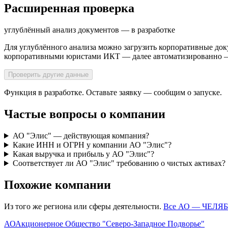
Расширенная проверка
углублённый анализ документов — в разработке
Для углублённого анализа можно загрузить корпоративные док
корпоративными юристами ИКТ — далее автоматизированно — н
Проверить другие данные
Функция в разработке. Оставьте заявку — сообщим о запуске.
Частые вопросы о компании
АО "Элис" — действующая компания?
Какие ИНН и ОГРН у компании АО "Элис"?
Какая выручка и прибыль у АО "Элис"?
Соответствует ли АО "Элис" требованию о чистых активах?
Похожие компании
Из того же региона или сферы деятельности.
Все АО —
ЧЕЛЯ
АО
Акционерное Общество "Северо-Западное Подворье"