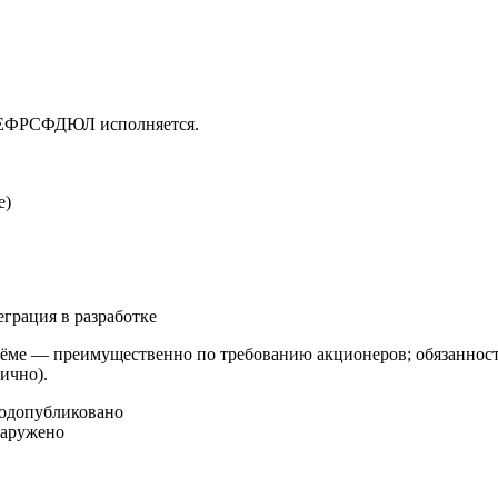
в ЕФРСФДЮЛ исполняется.
е)
еграция в разработке
ме — преимущественно по требованию акционеров; обязанность
ично).
год
опубликовано
наружено