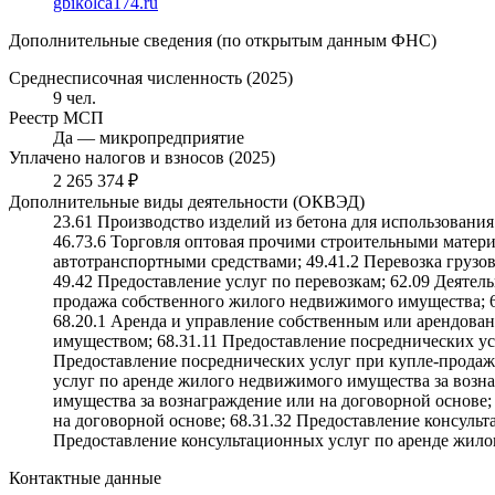
gbikolca174.ru
Дополнительные сведения (по открытым данным ФНС)
Среднесписочная численность (2025)
9 чел.
Реестр МСП
Да — микропредприятие
Уплачено налогов и взносов (2025)
2 265 374 ₽
Дополнительные виды деятельности (ОКВЭД)
23.61 Производство изделий из бетона для использования
46.73.6 Торговля оптовая прочими строительными матери
автотранспортными средствами; 49.41.2 Перевозка грузо
49.42 Предоставление услуг по перевозкам; 62.09 Деяте
продажа собственного жилого недвижимого имущества; 6
68.20.1 Аренда и управление собственным или арендо
имуществом; 68.31.11 Предоставление посреднических ус
Предоставление посреднических услуг при купле-продаж
услуг по аренде жилого недвижимого имущества за возна
имущества за вознаграждение или на договорной основе
на договорной основе; 68.31.32 Предоставление консуль
Предоставление консультационных услуг по аренде жило
Контактные данные