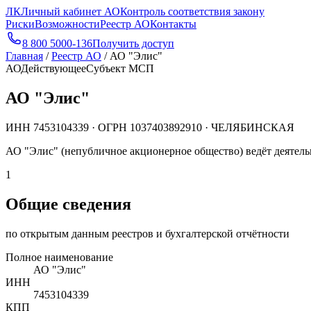
ЛК
Личный кабинет АО
Контроль соответствия закону
Риски
Возможности
Реестр АО
Контакты
8 800 5000-136
Получить доступ
Главная
/
Реестр АО
/
АО "Элис"
АО
Действующее
Субъект МСП
АО "Элис"
ИНН
7453104339
· ОГРН
1037403892910
· ЧЕЛЯБИНСКАЯ
АО "Элис" (непубличное акционерное общество) ведёт деят
1
Общие сведения
по открытым данным реестров и бухгалтерской отчётности
Полное наименование
АО "Элис"
ИНН
7453104339
КПП