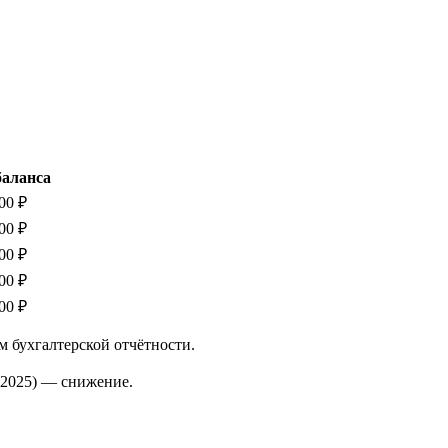
баланса
00 ₽
00 ₽
00 ₽
00 ₽
00 ₽
м бухгалтерской отчётности.
2025)
—
снижение
.