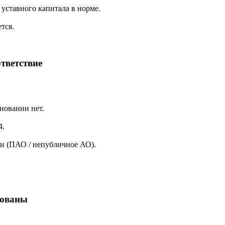
уставного капитала в норме.
тся.
тветствие
новании нет.
4.
и (ПАО / непубличное АО).
кованы