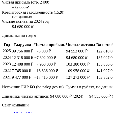
Чистая прибыль (стр. 2400)
−78 000 ₽
Кредиторская задолженность (1520)
нет данных
Чистые активы за 2024 год
94 680 000 ₽
Динамика по годам
Год
Выручка
Чистая прибыль
Чистые активы
Валюта 
2025
39 756 000 ₽
−78 000 ₽
94 553 000 ₽
122 810 0
2024
12 318 000 ₽
−7 302 000 ₽
94 680 000 ₽
137 927 0
2023
12 408 000 ₽
−7 963 000 ₽
103 380 000 ₽
135 856 0
2022
7 745 000 ₽
−16 636 000 ₽
109 958 000 ₽
141 027 0
2021
9 477 000 ₽
−17 415 000 ₽
127 273 000 ₽
153 852 0
Источник: ГИР БО (bo.nalog.gov.ru). Суммы в рублях, по данны
Динамика чистых активов:
94 680 000 ₽
(
2024
) →
94 553 000 ₽
(
Сайт компании