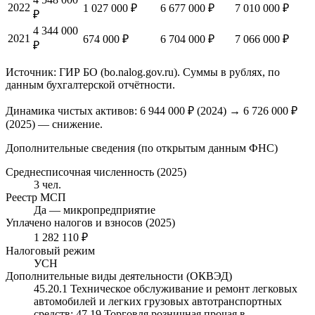
2022
1 027 000 ₽
6 677 000 ₽
7 010 000 ₽
₽
4 344 000
2021
674 000 ₽
6 704 000 ₽
7 066 000 ₽
₽
Источник: ГИР БО (bo.nalog.gov.ru). Суммы в рублях, по
данным бухгалтерской отчётности.
Динамика чистых активов:
6 944 000 ₽
(
2024
) →
6 726 000 ₽
(2025)
—
снижение
.
Дополнительные сведения (по открытым данным ФНС)
Среднесписочная численность (2025)
3 чел.
Реестр МСП
Да — микропредприятие
Уплачено налогов и взносов (2025)
1 282 110 ₽
Налоговый режим
УСН
Дополнительные виды деятельности (ОКВЭД)
45.20.1 Техническое обслуживание и ремонт легковых
автомобилей и легких грузовых автотранспортных
средств; 47.19 Торговля розничная прочая в