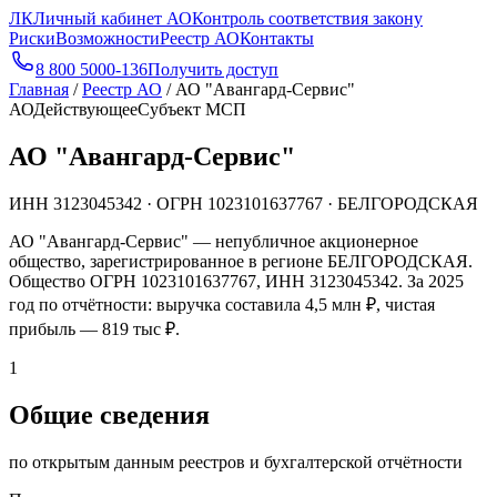
ЛК
Личный кабинет АО
Контроль соответствия закону
Риски
Возможности
Реестр АО
Контакты
8 800 5000-136
Получить доступ
Главная
/
Реестр АО
/
АО "Авангард-Сервис"
АО
Действующее
Субъект МСП
АО "Авангард-Сервис"
ИНН
3123045342
· ОГРН
1023101637767
· БЕЛГОРОДСКАЯ
АО "Авангард-Сервис" — непубличное акционерное
общество, зарегистрированное в регионе БЕЛГОРОДСКАЯ.
Общество ОГРН 1023101637767, ИНН 3123045342. За 2025
год по отчётности: выручка составила 4,5 млн ₽, чистая
прибыль — 819 тыс ₽.
1
Общие сведения
по открытым данным реестров и бухгалтерской отчётности