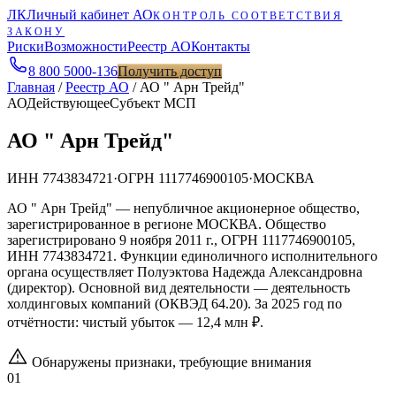
ЛК
Личный кабинет АО
КОНТРОЛЬ СООТВЕТСТВИЯ
ЗАКОНУ
Риски
Возможности
Реестр АО
Контакты
8 800 5000-136
Получить доступ
Главная
/
Реестр АО
/
АО " Арн Трейд"
АО
Действующее
Субъект МСП
АО " Арн Трейд"
ИНН
7743834721
·
ОГРН
1117746900105
·
МОСКВА
АО " Арн Трейд" — непубличное акционерное общество,
зарегистрированное в регионе МОСКВА. Общество
зарегистрировано 9 ноября 2011 г., ОГРН 1117746900105,
ИНН 7743834721. Функции единоличного исполнительного
органа осуществляет Полуэктова Надежда Александровна
(директор). Основной вид деятельности — деятельность
холдинговых компаний (ОКВЭД 64.20). За 2025 год по
отчётности: чистый убыток — 12,4 млн ₽.
Обнаружены признаки, требующие внимания
01