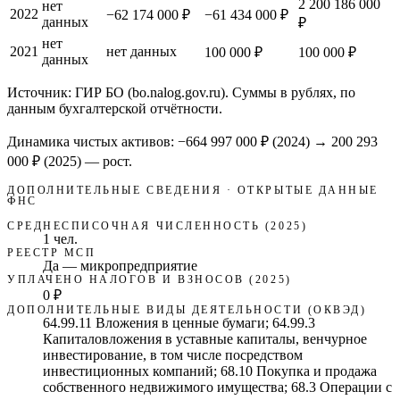
2 200 186 000
нет
2022
−62 174 000 ₽
−61 434 000 ₽
данных
₽
нет
2021
нет данных
100 000 ₽
100 000 ₽
данных
Источник: ГИР БО (bo.nalog.gov.ru). Суммы в рублях, по
данным бухгалтерской отчётности.
Динамика чистых активов:
−664 997 000 ₽
(
2024
) →
200 293
000 ₽
(2025)
—
рост
.
ДОПОЛНИТЕЛЬНЫЕ СВЕДЕНИЯ · ОТКРЫТЫЕ ДАННЫЕ
ФНС
СРЕДНЕСПИСОЧНАЯ ЧИСЛЕННОСТЬ (2025)
1 чел.
РЕЕСТР МСП
Да — микропредприятие
УПЛАЧЕНО НАЛОГОВ И ВЗНОСОВ (2025)
0 ₽
ДОПОЛНИТЕЛЬНЫЕ ВИДЫ ДЕЯТЕЛЬНОСТИ (ОКВЭД)
64.99.11 Вложения в ценные бумаги; 64.99.3
Капиталовложения в уставные капиталы, венчурное
инвестирование, в том числе посредством
инвестиционных компаний; 68.10 Покупка и продажа
собственного недвижимого имущества; 68.3 Операции с