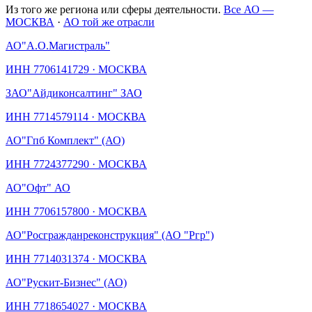
Из того же региона или сферы деятельности.
Все АО —
МОСКВА
·
АО той же отрасли
АО
"А.О.Магистраль"
ИНН
7706141729
·
МОСКВА
ЗАО
"Айдиконсалтинг" ЗАО
ИНН
7714579114
·
МОСКВА
АО
"Гпб Комплект" (АО)
ИНН
7724377290
·
МОСКВА
АО
"Офт" АО
ИНН
7706157800
·
МОСКВА
АО
"Росгражданреконструкция" (АО "Ргр")
ИНН
7714031374
·
МОСКВА
АО
"Рускит-Бизнес" (АО)
ИНН
7718654027
·
МОСКВА