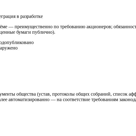
еграция в разработке
ме — преимущественно по требованию акционеров; обязанность
 ценные бумаги публично).
год
опубликовано
наружено
ументы общества (устав, протоколы общих собраний, список аф
 автоматизированно — на соответствие требованиям законодат