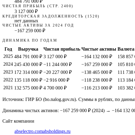
484 791 000 ₽
ЧИСТАЯ ПРИБЫЛЬ (СТР. 2400)
3 127 000 ₽
КРЕДИТОРСКАЯ ЗАДОЛЖЕННОСТЬ (1520)
нет данных
ЧИСТЫЕ АКТИВЫ ЗА 2024 ГОД
−167 259 000 ₽
ДИНАМИКА ПО ГОДАМ
Год
Выручка
Чистая прибыль
Чистые активы
Валюта
2025
484 791 000 ₽
3 127 000 ₽
−164 132 000 ₽
158 857 
2024
245 430 000 ₽
−11 244 000 ₽
−167 259 000 ₽
105 810 
2023
172 314 000 ₽
−20 227 000 ₽
−138 465 000 ₽
111 738 
2022
135 118 000 ₽
−2 916 000 ₽
−118 238 000 ₽
113 184 
2021
132 575 000 ₽
4 700 000 ₽
−116 213 000 ₽
103 382 
Источник: ГИР БО (bo.nalog.gov.ru). Суммы в рублях, по данны
Динамика чистых активов:
−167 259 000 ₽
(
2024
) →
−164 132 0
Сайт компании
abselectro.com
absholdings.ru