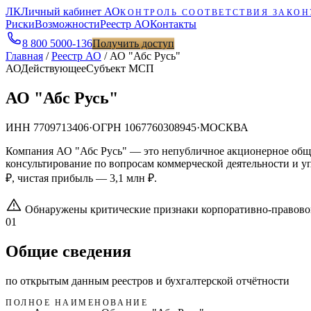
ЛК
Личный кабинет АО
КОНТРОЛЬ СООТВЕТСТВИЯ ЗАКОН
Риски
Возможности
Реестр АО
Контакты
8 800 5000-136
Получить доступ
Главная
/
Реестр АО
/
АО "Абс Русь"
АО
Действующее
Субъект МСП
АО "Абс Русь"
ИНН
7709713406
·
ОГРН
1067760308945
·
МОСКВА
Компания АО "Абс Русь" — это непубличное акционерное об
консультирование по вопросам коммерческой деятельности и уп
₽, чистая прибыль — 3,1 млн ₽.
Обнаружены критические признаки корпоративно-правово
01
Общие сведения
по открытым данным реестров и бухгалтерской отчётности
ПОЛНОЕ НАИМЕНОВАНИЕ