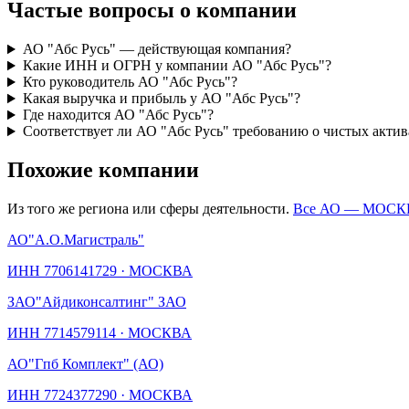
Частые вопросы о компании
АО "Абс Русь" — действующая компания?
Какие ИНН и ОГРН у компании АО "Абс Русь"?
Кто руководитель АО "Абс Русь"?
Какая выручка и прибыль у АО "Абс Русь"?
Где находится АО "Абс Русь"?
Соответствует ли АО "Абс Русь" требованию о чистых актив
Похожие компании
Из того же региона или сферы деятельности.
Все АО —
МОСК
АО
"А.О.Магистраль"
ИНН
7706141729
·
МОСКВА
ЗАО
"Айдиконсалтинг" ЗАО
ИНН
7714579114
·
МОСКВА
АО
"Гпб Комплект" (АО)
ИНН
7724377290
·
МОСКВА