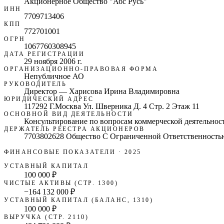
Акционерное Общество "Абс Русь"
ИНН
7709713406
КПП
772701001
ОГРН
1067760308945
ДАТА РЕГИСТРАЦИИ
29 ноября 2006 г.
ОРГАНИЗАЦИОННО-ПРАВОВАЯ ФОРМА
Непубличное АО
РУКОВОДИТЕЛЬ
Директор — Харисова Ирина Владимировна
ЮРИДИЧЕСКИЙ АДРЕС
117292 Г.Москва Ул. Шверника Д. 4 Стр. 2 Этаж 11
ОСНОВНОЙ ВИД ДЕЯТЕЛЬНОСТИ
Консультирование по вопросам коммерческой деятельнос
ДЕРЖАТЕЛЬ РЕЕСТРА АКЦИОНЕРОВ
7703802628 Общество С Ограниченной Ответственностью
ФИНАНСОВЫЕ ПОКАЗАТЕЛИ
· 2025
УСТАВНЫЙ КАПИТАЛ
100 000 ₽
ЧИСТЫЕ АКТИВЫ (СТР. 1300)
−164 132 000 ₽
УСТАВНЫЙ КАПИТАЛ (БАЛАНС, 1310)
100 000 ₽
ВЫРУЧКА (СТР. 2110)