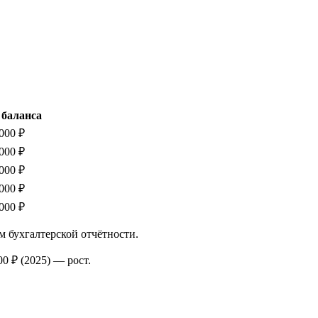
 баланса
000 ₽
000 ₽
000 ₽
000 ₽
000 ₽
м бухгалтерской отчётности.
00 ₽
(2025)
—
рост
.