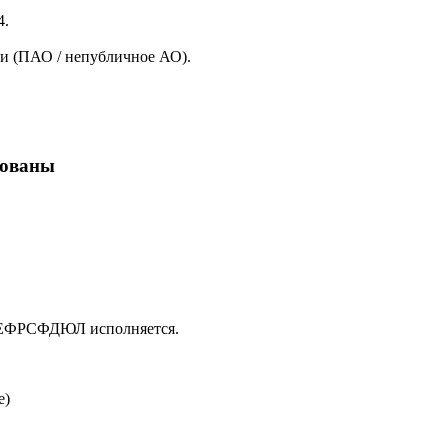
4.
и (ПАО / непубличное АО).
кованы
в ЕФРСФДЮЛ исполняется.
е)