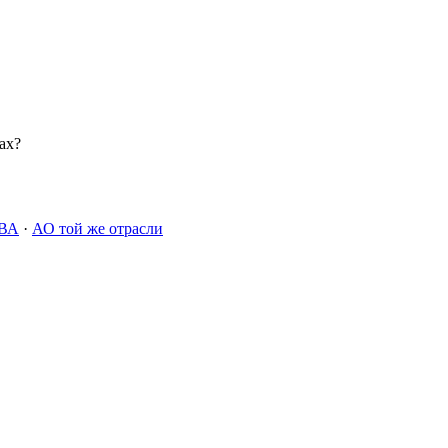
ах?
ВА
·
АО той же отрасли