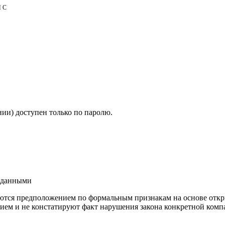
НС
ии) доступен только по паролю.
и данными
ются предположением по формальным признакам на основе откр
ием и не констатируют факт нарушения закона конкретной компа